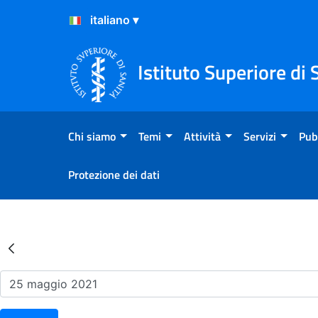
Salta al Contenuto
Salta al Footer
Istituto Superiore di 
Chi siamo
Temi
Attività
Servizi
Pub
Protezione dei dati
Risultati della Ricerca - Ev