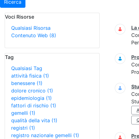
Ricerca
Voci Risorse
Ricerca
La
Qualsiasi Risorsa
Co
Contenuto Web
(8)
Per
Tag
Pro
Co
Qualsiasi Tag
Pro
attività fisica
(1)
benessere
(1)
Stu
dolore cronico
(1)
Co
epidemiologia
(1)
Stu
fattori di rischio
(1)
A
gemelli
(1)
qualità della vita
(1)
registri
(1)
registro nazionale gemelli
(1)
Pre