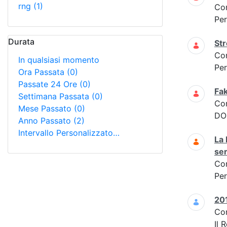
rng
(1)
Co
Per
Durata
Str
Co
In qualsiasi momento
Per
Ora Passata
(0)
Passate 24 Ore
(0)
Fak
Settimana Passata
(0)
Co
Mese Passato
(0)
DOM
Anno Passato
(2)
Intervallo Personalizzato…
La 
ser
Co
Per
201
Co
Il 