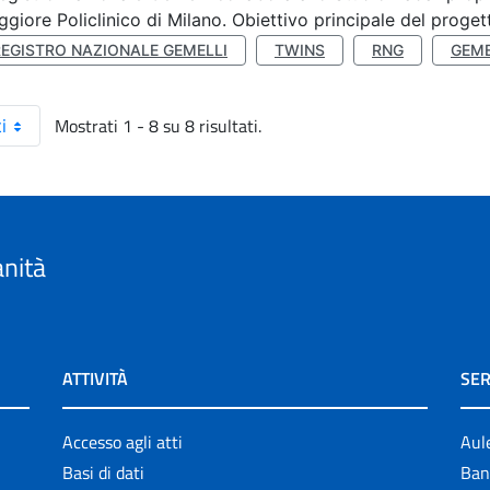
giore Policlinico di Milano. Obiettivo principale del progett
REGISTRO NAZIONALE GEMELLI
TWINS
RNG
GEME
Mostrati 1 - 8 su 8 risultati.
i
anità
ATTIVITÀ
SER
Accesso agli atti
Aul
Basi di dati
Ban