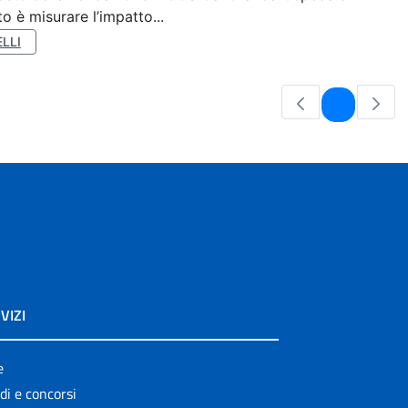
o è misurare l’impatto...
LLI
Pagina
1
VIZI
e
di e concorsi