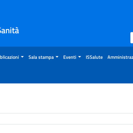
Sanità
blicazioni
Sala stampa
Eventi
ISSalute
Amministraz
enti