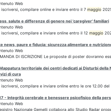
ntenuto Web
 iscriversi, compilare online e inviare entro il 7
maggio
2025
ess, salute e differenze di genere nei 'caregiver' familiari
ntenuto Web
 iscriversi, compilare e inviare online entro il 12
maggio
202
e news, paure e fiducia: sicurezza alimentare e nutrizione
ntenuto Web
ANDA DI ISCRIZIONE Le proposte di poster dovranno esser
Mappatura territoriale dei centri dedicati ai Disturbi della 
vizi di cura
ntenuto Web
 iscriversi, compilare e inviare online entro le ore 12.00
7 - Integrità cerebrale e benessere psicofisico della pers
ntenuto Web
Registro Nazionale Gemelli collabora allo Studio Radar pr