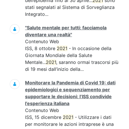
dell’epidemia fino al 30 aprile...
2021
sono
stati segnalati al Sistema di Sorveglianza
Integrato...
"Salute mentale per tutti: facciamola
diventare una realtà"
Contenuto Web
ISS, 8 ottobre
2021
- In occasione della
Giornata Mondiale della Salute
Mentale...
2021
, saranno ormai trascorsi più
di 19 mesi dall’inizio della...
Monitorare la Pandemia di Covid 19: dati
epidemiologici e sequenziamento per
supportare le decisioni: l’ISS condivide
l’esperienza italiana
Contenuto Web
ISS, 15 dicembre
2021
- Utilizzare i dati
per monitorare le azioni intraprese è una