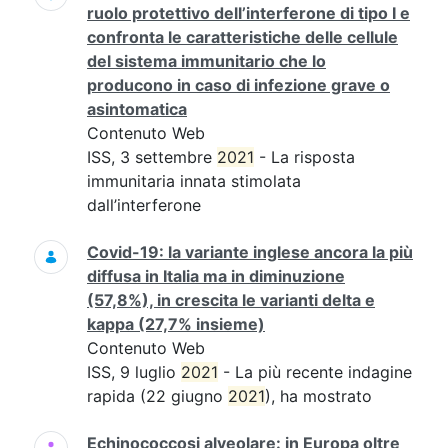
ruolo protettivo dell’interferone di tipo I e
confronta le caratteristiche delle cellule
del sistema immunitario che lo
producono in caso di infezione grave o
asintomatica
Contenuto Web
ISS, 3 settembre
2021
- La risposta
immunitaria innata stimolata
dall’interferone
Covid-19: la variante inglese ancora la più
diffusa in Italia ma in diminuzione
(57,8%), in crescita le varianti delta e
kappa (27,7% insieme)
Contenuto Web
ISS, 9 luglio
2021
- La più recente indagine
rapida (22 giugno
2021
), ha mostrato
Echinococcosi alveolare: in Europa oltre