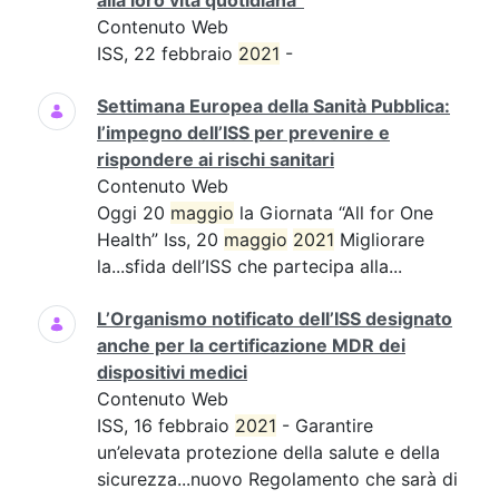
alla loro vita quotidiana”
Contenuto Web
ISS, 22 febbraio
2021
-
Settimana Europea della Sanità Pubblica:
l’impegno dell’ISS per prevenire e
rispondere ai rischi sanitari
Contenuto Web
Oggi 20
maggio
la Giornata “All for One
Health” Iss, 20
maggio
2021
Migliorare
la...sfida dell’ISS che partecipa alla...
L’Organismo notificato dell’ISS designato
anche per la certificazione MDR dei
dispositivi medici
Contenuto Web
ISS, 16 febbraio
2021
- Garantire
un’elevata protezione della salute e della
sicurezza...nuovo Regolamento che sarà di