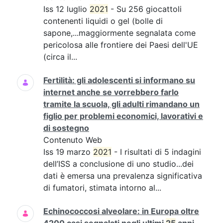
Iss 12 luglio
2021
- Su 256 giocattoli
contenenti liquidi o gel (bolle di
sapone,...maggiormente segnalata come
pericolosa alle frontiere dei Paesi dell'UE
(circa il...
Fertilità: gli adolescenti si informano su
internet anche se vorrebbero farlo
tramite la scuola, gli adulti rimandano un
figlio per problemi economici, lavorativi e
di sostegno
Contenuto Web
Iss 19 marzo
2021
- I risultati di 5 indagini
dell’ISS a conclusione di uno studio...dei
dati è emersa una prevalenza significativa
di fumatori, stimata intorno al...
Echinococcosi alveolare: in Europa oltre