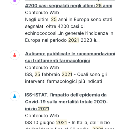
4200 casi segnalati negli ultimi
25
anni
Contenuto Web
Negli ultimi
25
anni in Europa sono stati
segnalati oltre 4200 casi di
echinococcosi...In generale l’incidenza in
Europa nel periodo
2021
-2023 è...
Autismo: pubblicate le raccomandazioni
sui trattamenti farmacologici
Contenuto Web
ISS,
25
febbraio
2021
- Quali sono gli
interventi farmacologici più indicati
ISS-ISTAT, l’impatto dell’epidemia da
Covid-19 sulla mortalità totale 2020-
inizio
2021
Contenuto Web
ISS 10 giugno
2021
- In Italia, dall’inizio