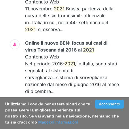
Contenuto Web
11 novembre
2021
Brusca partenza della
curva delle sindromi simil-influenzali
in...Italia in cui, nella 44° settimana del
2021
, si osserva...
Online il nuovo BEN: focus sui casi di
virus Toscana dal 2016 al
2021
Contenuto Web
Nel periodo 2016-
2021
, in Italia, sono stati
segnalati al sistema di
sorveglianza...sistema di sorveglianza
nazionale dal mese di giugno 2016 al mese
di dicembre...
Utilizziamo i cookie per essere sicuri che tu
Acconsento
Long Covid: le donne sembrano più
possa avere la migliore esperienza sul
colpite. Una sfida per la medicina di
nostro sito. Se vai avanti nella navigazione, riteniamo che
genere
tu sia d’accordo
Maggiori Informazioni
Contenuto Web