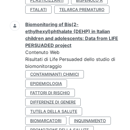
PLASTICIZZANTI
BISFENOLO A
FTALATI
TELARCA PREMATURO
Biomonitoring of Bis(2-
ethylhexyl)phthalate (DEHP) in Italian
children and adolescents: Data from LIFE
PERSUADED project
Contenuto Web
Risultati di Life Persuaded dello studio di
biomonitoraggio
CONTAMINANTI CHIMICI
EPIDEMIOLOGIA
FATTORI DI RISCHIO
DIFFERENZE DI GENERE
TUTELA DELLA SALUTE
BIOMARCATORI
INQUINAMENTO
PROMOZIONE DELLA SALUTE