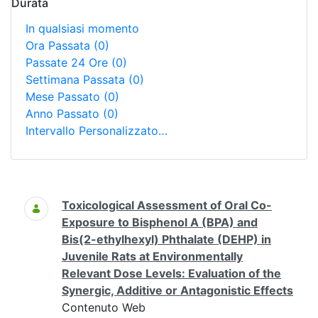
Durata
In qualsiasi momento
Ora Passata
(0)
Passate 24 Ore
(0)
Settimana Passata
(0)
Mese Passato
(0)
Anno Passato
(0)
Intervallo Personalizzato…
Ricerca
Toxicological Assessment of Oral Co-
Exposure to Bisphenol A (BPA) and
Bis(2-ethylhexyl) Phthalate (DEHP) in
Juvenile Rats at Environmentally
Relevant Dose Levels: Evaluation of the
Synergic, Additive or Antagonistic Effects
Contenuto Web