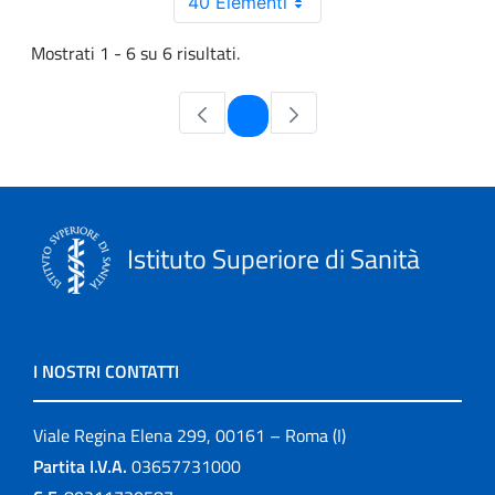
40 Elementi
Mostrati 1 - 6 su 6 risultati.
Pagina
1
Istituto Superiore di Sanità
I NOSTRI CONTATTI
Viale Regina Elena 299, 00161 – Roma (I)
Partita I.V.A.
03657731000