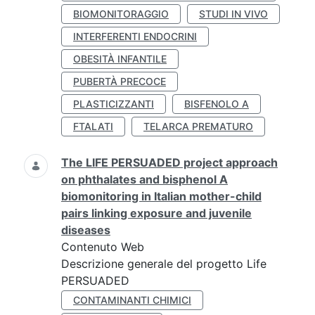
BIOMONITORAGGIO
STUDI IN VIVO
INTERFERENTI ENDOCRINI
OBESITÀ INFANTILE
PUBERTÀ PRECOCE
PLASTICIZZANTI
BISFENOLO A
FTALATI
TELARCA PREMATURO
The LIFE PERSUADED project approach
on phthalates and bisphenol A
biomonitoring in Italian mother-child
pairs linking exposure and juvenile
diseases
Contenuto Web
Descrizione generale del progetto Life
PERSUADED
CONTAMINANTI CHIMICI