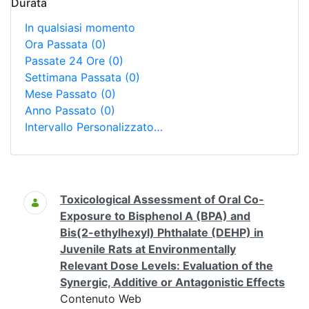
Durata
In qualsiasi momento
Ora Passata
(0)
Passate 24 Ore
(0)
Settimana Passata
(0)
Mese Passato
(0)
Anno Passato
(0)
Intervallo Personalizzato…
Ricerca
Toxicological Assessment of Oral Co-
Exposure to Bisphenol A (BPA) and
Bis(2-ethylhexyl) Phthalate (DEHP) in
Juvenile Rats at Environmentally
Relevant Dose Levels: Evaluation of the
Synergic, Additive or Antagonistic Effects
Contenuto Web