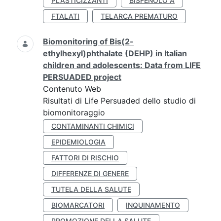
PLASTICIZZANTI
BISFENOLO A
FTALATI
TELARCA PREMATURO
Biomonitoring of Bis(2-
ethylhexyl)phthalate (DEHP) in Italian
children and adolescents: Data from LIFE
PERSUADED project
Contenuto Web
Risultati di Life Persuaded dello studio di
biomonitoraggio
CONTAMINANTI CHIMICI
EPIDEMIOLOGIA
FATTORI DI RISCHIO
DIFFERENZE DI GENERE
TUTELA DELLA SALUTE
BIOMARCATORI
INQUINAMENTO
PROMOZIONE DELLA SALUTE