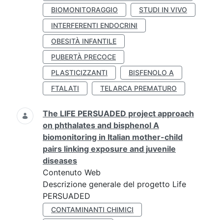
BIOMONITORAGGIO
STUDI IN VIVO
INTERFERENTI ENDOCRINI
OBESITÀ INFANTILE
PUBERTÀ PRECOCE
PLASTICIZZANTI
BISFENOLO A
FTALATI
TELARCA PREMATURO
The LIFE PERSUADED project approach
on phthalates and bisphenol A
biomonitoring in Italian mother-child
pairs linking exposure and juvenile
diseases
Contenuto Web
Descrizione generale del progetto Life
PERSUADED
CONTAMINANTI CHIMICI