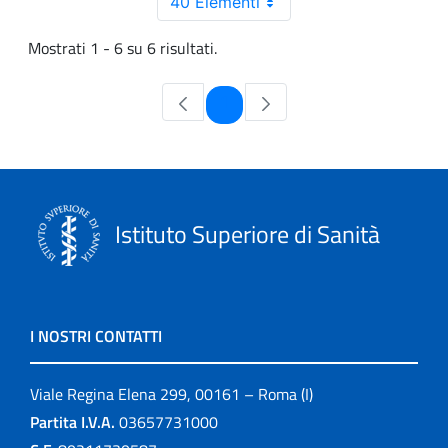
40 Elementi
Mostrati 1 - 6 su 6 risultati.
Pagina
1
Istituto Superiore di Sanità
I NOSTRI CONTATTI
Viale Regina Elena 299, 00161 – Roma (I)
Partita I.V.A.
03657731000