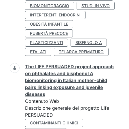
BIOMONITORAGGIO
STUDI IN VIVO
INTERFERENTI ENDOCRINI
OBESITÀ INFANTILE
PUBERTÀ PRECOCE
PLASTICIZZANTI
BISFENOLO A
FTALATI
TELARCA PREMATURO
The LIFE PERSUADED project approach
on phthalates and bisphenol A
biomonitoring in Italian mother-child
pairs linking exposure and juvenile
diseases
Contenuto Web
Descrizione generale del progetto Life
PERSUADED
CONTAMINANTI CHIMICI