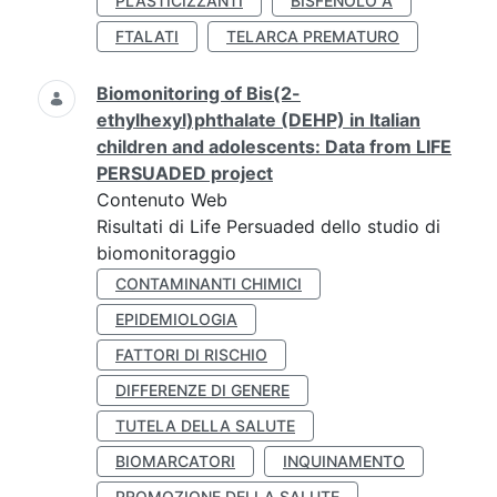
PLASTICIZZANTI
BISFENOLO A
FTALATI
TELARCA PREMATURO
Biomonitoring of Bis(2-
ethylhexyl)phthalate (DEHP) in Italian
children and adolescents: Data from LIFE
PERSUADED project
Contenuto Web
Risultati di Life Persuaded dello studio di
biomonitoraggio
CONTAMINANTI CHIMICI
EPIDEMIOLOGIA
FATTORI DI RISCHIO
DIFFERENZE DI GENERE
TUTELA DELLA SALUTE
BIOMARCATORI
INQUINAMENTO
PROMOZIONE DELLA SALUTE