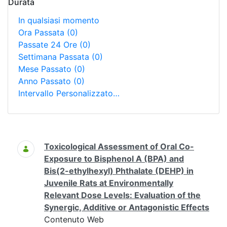
Durata
In qualsiasi momento
Ora Passata
(0)
Passate 24 Ore
(0)
Settimana Passata
(0)
Mese Passato
(0)
Anno Passato
(0)
Intervallo Personalizzato…
Ricerca
Toxicological Assessment of Oral Co-
Exposure to Bisphenol A (BPA) and
Bis(2-ethylhexyl) Phthalate (DEHP) in
Juvenile Rats at Environmentally
Relevant Dose Levels: Evaluation of the
Synergic, Additive or Antagonistic Effects
Contenuto Web