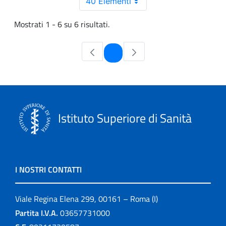
40 Elementi
Mostrati 1 - 6 su 6 risultati.
Pagina
1
Istituto Superiore di Sanità
I NOSTRI CONTATTI
Viale Regina Elena 299, 00161 – Roma (I)
Partita I.V.A.
03657731000