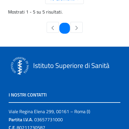
Mostrati 1 - 5 su 5 risultati.
Pagina
1
Istituto Superiore di Sanità
I NOSTRI CONTATTI
Viale Regina Elena 299, 00161 – Roma (I)
Partita I.V.A.
03657731000
C.F.
80211730587