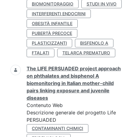
BIOMONITORAGGIO
STUDI IN VIVO
INTERFERENTI ENDOCRINI
OBESITÀ INFANTILE
PUBERTÀ PRECOCE
PLASTICIZZANTI
BISFENOLO A
FTALATI
TELARCA PREMATURO
The LIFE PERSUADED project approach
on phthalates and bisphenol A
biomonitoring in Italian mother-child
pairs linking exposure and juvenile
diseases
Contenuto Web
Descrizione generale del progetto Life
PERSUADED
CONTAMINANTI CHIMICI