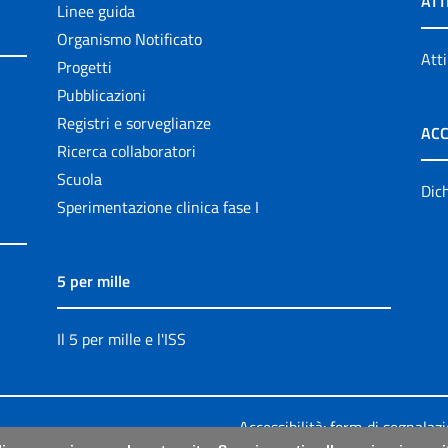
ATT
Linee guida
Organismo Notificato
Atti
Progetti
Pubblicazioni
Registri e sorveglianze
ACC
Ricerca collaboratori
Scuola
Dich
Sperimentazione clinica fase I
5 per mille
Il 5 per mille e l'ISS
Accessibilità: form di segnalaz