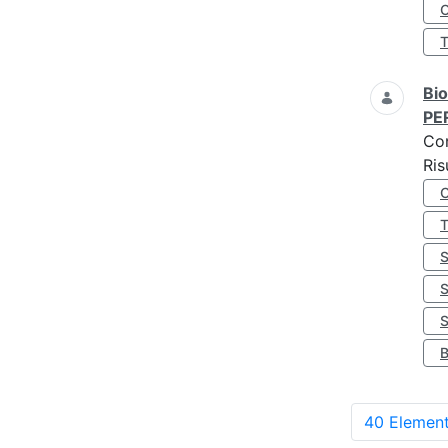
O
Bio
PE
Co
Ris
S
40 Element