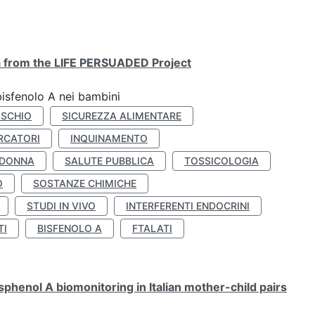
ta from the LIFE PERSUADED Project
bisfenolo A nei bambini
ISCHIO
SICUREZZA ALIMENTARE
RCATORI
INQUINAMENTO
 DONNA
SALUTE PUBBLICA
TOSSICOLOGIA
O
SOSTANZE CHIMICHE
STUDI IN VIVO
INTERFERENTI ENDOCRINI
TI
BISFENOLO A
FTALATI
henol A biomonitoring in Italian mother-child pairs