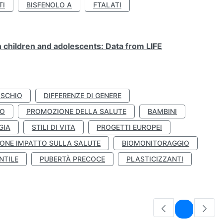
TI
BISFENOLO A
FTALATI
n children and adolescents: Data from LIFE
ISCHIO
DIFFERENZE DI GENERE
TO
PROMOZIONE DELLA SALUTE
BAMBINI
GIA
STILI DI VITA
PROGETTI EUROPEI
ONE IMPATTO SULLA SALUTE
BIOMONITORAGGIO
NTILE
PUBERTÀ PRECOCE
PLASTICIZZANTI
Pagina
1