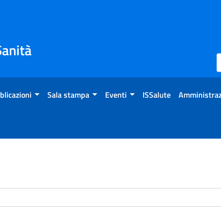
Sanità
blicazioni
Sala stampa
Eventi
ISSalute
Amministraz
enti