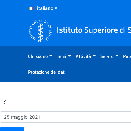
Salta al Contenuto
Salta al Footer
Istituto Superiore di 
Chi siamo
Temi
Attività
Servizi
Pub
Protezione dei dati
Risultati della Ricerca - Ev