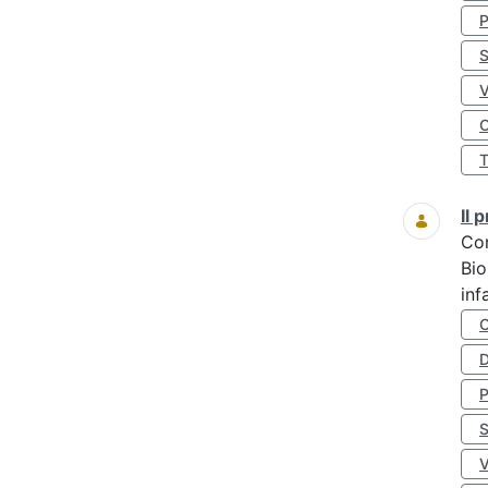
S
O
Il
Co
Bio
inf
D
S