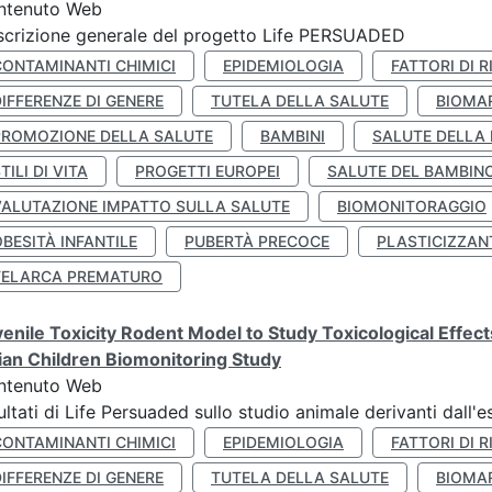
ntenuto Web
crizione generale del progetto Life PERSUADED
CONTAMINANTI CHIMICI
EPIDEMIOLOGIA
FATTORI DI R
IFFERENZE DI GENERE
TUTELA DELLA SALUTE
BIOMA
PROMOZIONE DELLA SALUTE
BAMBINI
SALUTE DELLA
TILI DI VITA
PROGETTI EUROPEI
SALUTE DEL BAMBIN
VALUTAZIONE IMPATTO SULLA SALUTE
BIOMONITORAGGIO
BESITÀ INFANTILE
PUBERTÀ PRECOCE
PLASTICIZZAN
TELARCA PREMATURO
enile Toxicity Rodent Model to Study Toxicological Effec
lian Children Biomonitoring Study
ntenuto Web
ultati di Life Persuaded sullo studio animale derivanti dall'
CONTAMINANTI CHIMICI
EPIDEMIOLOGIA
FATTORI DI R
IFFERENZE DI GENERE
TUTELA DELLA SALUTE
BIOMA