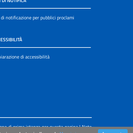
I DI NOTIFICA
 di notificazione per pubblici proclami
ESSIBILITÀ
iarazione di accessibilità
ione di prima istanza per questa pagina
|
Note