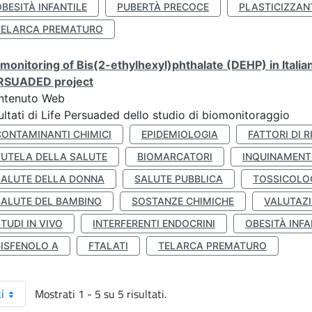
BESITÀ INFANTILE
PUBERTÀ PRECOCE
PLASTICIZZAN
TELARCA PREMATURO
monitoring of Bis(2-ethylhexyl)phthalate (DEHP) in Italia
RSUADED project
ntenuto Web
ultati di Life Persuaded dello studio di biomonitoraggio
CONTAMINANTI CHIMICI
EPIDEMIOLOGIA
FATTORI DI R
TUTELA DELLA SALUTE
BIOMARCATORI
INQUINAMEN
SALUTE DELLA DONNA
SALUTE PUBBLICA
TOSSICOLO
SALUTE DEL BAMBINO
SOSTANZE CHIMICHE
VALUTAZI
TUDI IN VIVO
INTERFERENTI ENDOCRINI
OBESITÀ INFA
BISFENOLO A
FTALATI
TELARCA PREMATURO
Mostrati 1 - 5 su 5 risultati.
i