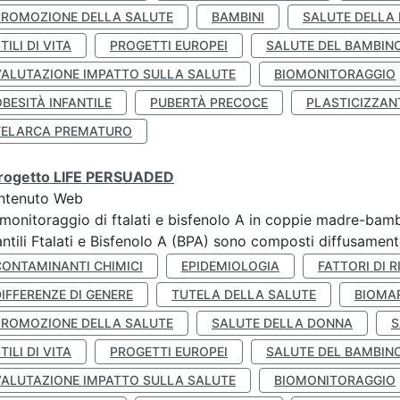
PROMOZIONE DELLA SALUTE
BAMBINI
SALUTE DELLA
TILI DI VITA
PROGETTI EUROPEI
SALUTE DEL BAMBIN
VALUTAZIONE IMPATTO SULLA SALUTE
BIOMONITORAGGIO
BESITÀ INFANTILE
PUBERTÀ PRECOCE
PLASTICIZZAN
TELARCA PREMATURO
 progetto LIFE PERSUADED
ntenuto Web
monitoraggio di ftalati e bisfenolo A in coppie madre-bamb
antili Ftalati e Bisfenolo A (BPA) sono composti diffusamente 
CONTAMINANTI CHIMICI
EPIDEMIOLOGIA
FATTORI DI R
IFFERENZE DI GENERE
TUTELA DELLA SALUTE
BIOMA
PROMOZIONE DELLA SALUTE
SALUTE DELLA DONNA
S
TILI DI VITA
PROGETTI EUROPEI
SALUTE DEL BAMBIN
VALUTAZIONE IMPATTO SULLA SALUTE
BIOMONITORAGGIO