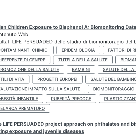
lian Children Exposure to Bisphenol A: Biomonitoring Da
ntenuto Web
ultati LIFE PERSUADED dello studio di biomonitoragio del 
CONTAMINANTI CHIMICI
EPIDEMIOLOGIA
FATTORI DI R
IFFERENZE DI GENERE
TUTELA DELLA SALUTE
BIOMA
PROMOZIONE DELLA SALUTE
BAMBINI
SALUTE DELLA
TILI DI VITA
PROGETTI EUROPEI
SALUTE DEL BAMBIN
VALUTAZIONE IMPATTO SULLA SALUTE
BIOMONITORAGGIO
BESITÀ INFANTILE
PUBERTÀ PRECOCE
PLASTICIZZAN
TELARCA PREMATURO
 LIFE PERSUADED project approach on phthalates and bisp
king exposure and juvenile diseases