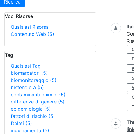
Ricerca
Voci Risorse
Ricerca
Ita
Qualsiasi Risorsa
Co
Contenuto Web
(5)
Ris
Tag
D
Qualsiasi Tag
biomarcatori
(5)
S
biomonitoraggio
(5)
bisfenolo a
(5)
contaminanti chimici
(5)
O
differenze di genere
(5)
epidemiologia
(5)
fattori di rischio
(5)
The
ftalati
(5)
lin
inquinamento
(5)