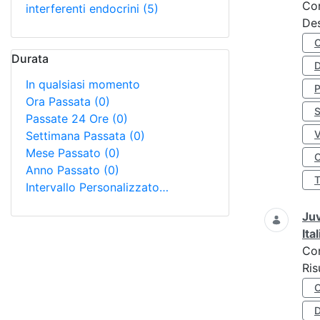
Co
interferenti endocrini
(5)
Des
Durata
D
In qualsiasi momento
Ora Passata
(0)
S
Passate 24 Ore
(0)
Settimana Passata
(0)
Mese Passato
(0)
O
Anno Passato
(0)
Intervallo Personalizzato…
Juv
Ita
Co
Ris
D