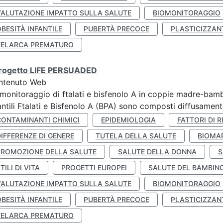
VALUTAZIONE IMPATTO SULLA SALUTE
BIOMONITORAGGIO
BESITÀ INFANTILE
PUBERTÀ PRECOCE
PLASTICIZZAN
TELARCA PREMATURO
 progetto LIFE PERSUADED
ntenuto Web
monitoraggio di ftalati e bisfenolo A in coppie madre-bamb
antili Ftalati e Bisfenolo A (BPA) sono composti diffusamente 
CONTAMINANTI CHIMICI
EPIDEMIOLOGIA
FATTORI DI R
IFFERENZE DI GENERE
TUTELA DELLA SALUTE
BIOMA
PROMOZIONE DELLA SALUTE
SALUTE DELLA DONNA
S
TILI DI VITA
PROGETTI EUROPEI
SALUTE DEL BAMBIN
VALUTAZIONE IMPATTO SULLA SALUTE
BIOMONITORAGGIO
BESITÀ INFANTILE
PUBERTÀ PRECOCE
PLASTICIZZAN
TELARCA PREMATURO