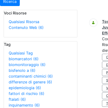
Ricerca
Voci Risorse
Ricerca
Tox
Qualsiasi Risorsa
Juv
Contenuto Web
(6)
Eff
Co
Tag
Ris
die
Qualsiasi Tag
biomarcatori
(6)
biomonitoraggio
(6)
D
bisfenolo a
(6)
contaminanti chimici
(6)
S
differenze di genere
(6)
epidemiologia
(6)
fattori di rischio
(6)
O
ftalati
(6)
inquinamento
(6)