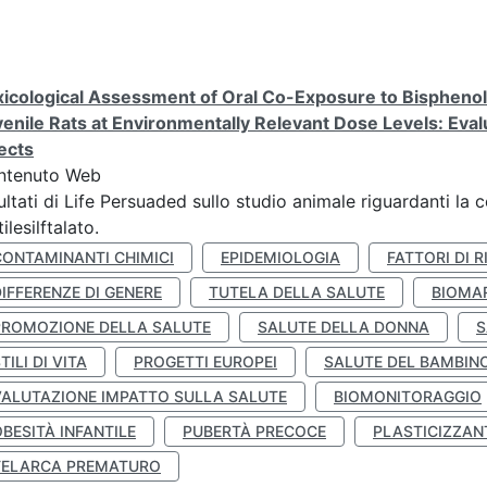
icological Assessment of Oral Co-Exposure to Bisphenol 
enile Rats at Environmentally Relevant Dose Levels: Evalu
ects
ntenuto Web
ultati di Life Persuaded sullo studio animale riguardanti la 
tilesilftalato.
CONTAMINANTI CHIMICI
EPIDEMIOLOGIA
FATTORI DI R
IFFERENZE DI GENERE
TUTELA DELLA SALUTE
BIOMA
PROMOZIONE DELLA SALUTE
SALUTE DELLA DONNA
S
TILI DI VITA
PROGETTI EUROPEI
SALUTE DEL BAMBIN
VALUTAZIONE IMPATTO SULLA SALUTE
BIOMONITORAGGIO
BESITÀ INFANTILE
PUBERTÀ PRECOCE
PLASTICIZZAN
TELARCA PREMATURO