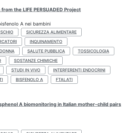
ta from the LIFE PERSUADED Project
bisfenolo A nei bambini
ISCHIO
SICUREZZA ALIMENTARE
RCATORI
INQUINAMENTO
 DONNA
SALUTE PUBBLICA
TOSSICOLOGIA
O
SOSTANZE CHIMICHE
STUDI IN VIVO
INTERFERENTI ENDOCRINI
TI
BISFENOLO A
FTALATI
henol A biomonitoring in Italian mother-child pairs