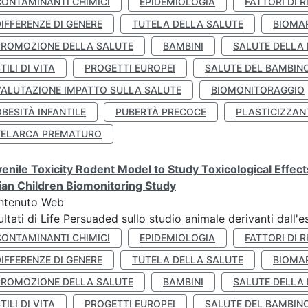
CONTAMINANTI CHIMICI
EPIDEMIOLOGIA
FATTORI DI R
IFFERENZE DI GENERE
TUTELA DELLA SALUTE
BIOMA
PROMOZIONE DELLA SALUTE
BAMBINI
SALUTE DELLA
TILI DI VITA
PROGETTI EUROPEI
SALUTE DEL BAMBIN
VALUTAZIONE IMPATTO SULLA SALUTE
BIOMONITORAGGIO
BESITÀ INFANTILE
PUBERTÀ PRECOCE
PLASTICIZZAN
TELARCA PREMATURO
enile Toxicity Rodent Model to Study Toxicological Effec
lian Children Biomonitoring Study
ntenuto Web
ultati di Life Persuaded sullo studio animale derivanti dall'
CONTAMINANTI CHIMICI
EPIDEMIOLOGIA
FATTORI DI R
IFFERENZE DI GENERE
TUTELA DELLA SALUTE
BIOMA
PROMOZIONE DELLA SALUTE
BAMBINI
SALUTE DELLA
TILI DI VITA
PROGETTI EUROPEI
SALUTE DEL BAMBIN