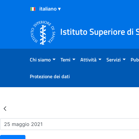
Salta al Contenuto
Salta al Footer
Istituto Superiore di 
Chi siamo
Temi
Attività
Servizi
Pub
Protezione dei dati
Risultati della Ricerca - Ev