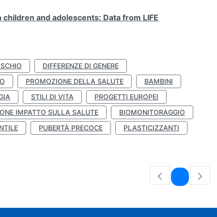
n children and adolescents: Data from LIFE
ISCHIO
DIFFERENZE DI GENERE
TO
PROMOZIONE DELLA SALUTE
BAMBINI
GIA
STILI DI VITA
PROGETTI EUROPEI
ONE IMPATTO SULLA SALUTE
BIOMONITORAGGIO
NTILE
PUBERTÀ PRECOCE
PLASTICIZZANTI
Pagina
1