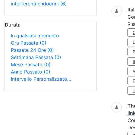
interferenti endocrini
(6)
Ita
Co
Ris
Durata
In qualsiasi momento
D
Ora Passata
(0)
Passate 24 Ore
(0)
Settimana Passata
(0)
S
Mese Passato
(0)
Anno Passato
(0)
Intervallo Personalizzato…
O
The
lin
Co
Des