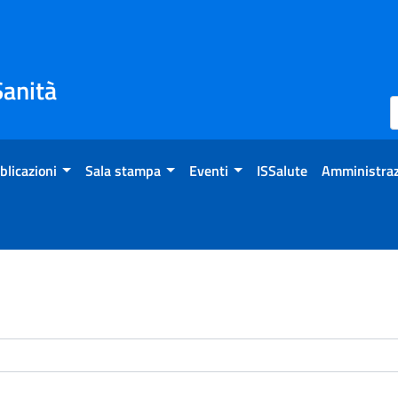
Sanità
blicazioni
Sala stampa
Eventi
ISSalute
Amministraz
enti