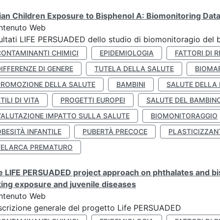
lian Children Exposure to Bisphenol A: Biomonitoring Da
ntenuto Web
ultati LIFE PERSUADED dello studio di biomonitoragio del 
CONTAMINANTI CHIMICI
EPIDEMIOLOGIA
FATTORI DI R
IFFERENZE DI GENERE
TUTELA DELLA SALUTE
BIOMA
PROMOZIONE DELLA SALUTE
BAMBINI
SALUTE DELLA
TILI DI VITA
PROGETTI EUROPEI
SALUTE DEL BAMBIN
VALUTAZIONE IMPATTO SULLA SALUTE
BIOMONITORAGGIO
BESITÀ INFANTILE
PUBERTÀ PRECOCE
PLASTICIZZAN
TELARCA PREMATURO
 LIFE PERSUADED project approach on phthalates and bisp
king exposure and juvenile diseases
ntenuto Web
crizione generale del progetto Life PERSUADED