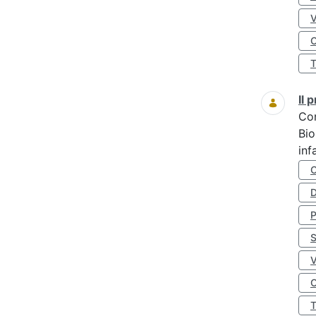
O
Il
Co
Bio
inf
D
S
O