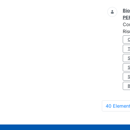
Bio
PE
Co
Ris
S
40 Element