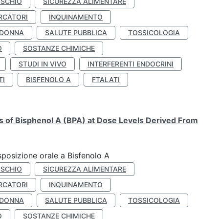
ISCHIO
SICUREZZA ALIMENTARE
RCATORI
INQUINAMENTO
 DONNA
SALUTE PUBBLICA
TOSSICOLOGIA
O
SOSTANZE CHIMICHE
STUDI IN VIVO
INTERFERENTI ENDOCRINI
TI
BISFENOLO A
FTALATI
ts of Bisphenol A (BPA) at Dose Levels Derived From
esposizione orale a Bisfenolo A
ISCHIO
SICUREZZA ALIMENTARE
RCATORI
INQUINAMENTO
 DONNA
SALUTE PUBBLICA
TOSSICOLOGIA
O
SOSTANZE CHIMICHE