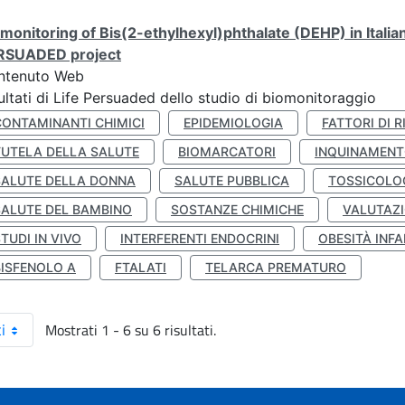
monitoring of Bis(2-ethylhexyl)phthalate (DEHP) in Italia
RSUADED project
ntenuto Web
ultati di Life Persuaded dello studio di biomonitoraggio
CONTAMINANTI CHIMICI
EPIDEMIOLOGIA
FATTORI DI R
TUTELA DELLA SALUTE
BIOMARCATORI
INQUINAMEN
SALUTE DELLA DONNA
SALUTE PUBBLICA
TOSSICOLO
SALUTE DEL BAMBINO
SOSTANZE CHIMICHE
VALUTAZI
TUDI IN VIVO
INTERFERENTI ENDOCRINI
OBESITÀ INFA
BISFENOLO A
FTALATI
TELARCA PREMATURO
Mostrati 1 - 6 su 6 risultati.
i