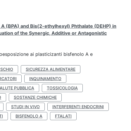
A (BPA) and Bis(2-ethylhexyl) Phthalate (DEHP) in
ation of the Synergic, Additive or Antagonistic
coesposizione ai plasticizanti bisfenolo A e
ISCHIO
SICUREZZA ALIMENTARE
RCATORI
INQUINAMENTO
ALUTE PUBBLICA
TOSSICOLOGIA
O
SOSTANZE CHIMICHE
STUDI IN VIVO
INTERFERENTI ENDOCRINI
TI
BISFENOLO A
FTALATI