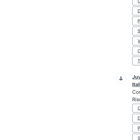
D
S
O
Juv
Ita
Co
Ris
D
S