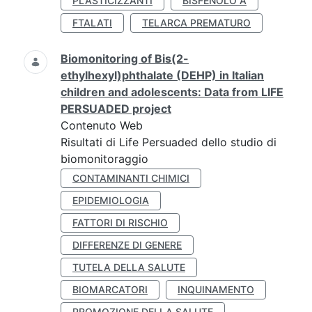
PLASTICIZZANTI
BISFENOLO A
FTALATI
TELARCA PREMATURO
Biomonitoring of Bis(2-
ethylhexyl)phthalate (DEHP) in Italian
children and adolescents: Data from LIFE
PERSUADED project
Contenuto Web
Risultati di Life Persuaded dello studio di
biomonitoraggio
CONTAMINANTI CHIMICI
EPIDEMIOLOGIA
FATTORI DI RISCHIO
DIFFERENZE DI GENERE
TUTELA DELLA SALUTE
BIOMARCATORI
INQUINAMENTO
PROMOZIONE DELLA SALUTE