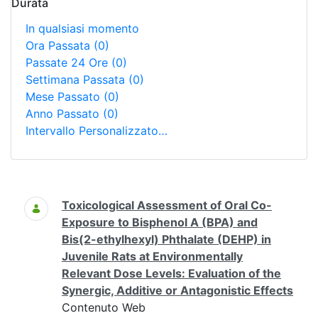
Durata
In qualsiasi momento
Ora Passata
(0)
Passate 24 Ore
(0)
Settimana Passata
(0)
Mese Passato
(0)
Anno Passato
(0)
Intervallo Personalizzato…
Ricerca
Toxicological Assessment of Oral Co-
Exposure to Bisphenol A (BPA) and
Bis(2-ethylhexyl) Phthalate (DEHP) in
Juvenile Rats at Environmentally
Relevant Dose Levels: Evaluation of the
Synergic, Additive or Antagonistic Effects
Contenuto Web