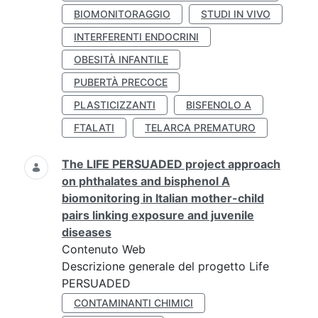
BIOMONITORAGGIO
STUDI IN VIVO
INTERFERENTI ENDOCRINI
OBESITÀ INFANTILE
PUBERTÀ PRECOCE
PLASTICIZZANTI
BISFENOLO A
FTALATI
TELARCA PREMATURO
The LIFE PERSUADED project approach
on phthalates and bisphenol A
biomonitoring in Italian mother-child
pairs linking exposure and juvenile
diseases
Contenuto Web
Descrizione generale del progetto Life
PERSUADED
CONTAMINANTI CHIMICI