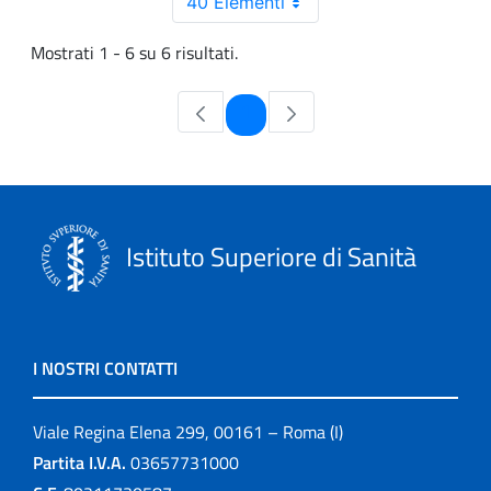
40 Elementi
Mostrati 1 - 6 su 6 risultati.
Pagina
1
Istituto Superiore di Sanità
I NOSTRI CONTATTI
Viale Regina Elena 299, 00161 – Roma (I)
Partita I.V.A.
03657731000