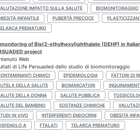
VALUTAZIONE IMPATTO SULLA SALUTE
BIOMONITORAGGIO
BESITÀ INFANTILE
PUBERTÀ PRECOCE
PLASTICIZZAN
TELARCA PREMATURO
monitoring of Bis(2-ethylhexyl)phthalate (DEHP) in Italia
RSUADED project
ntenuto Web
ultati di Life Persuaded dello studio di biomonitoraggio
CONTAMINANTI CHIMICI
EPIDEMIOLOGIA
FATTORI DI R
TUTELA DELLA SALUTE
BIOMARCATORI
INQUINAMEN
SALUTE DELLA DONNA
SALUTE PUBBLICA
TOSSICOLO
SALUTE DEL BAMBINO
SOSTANZE CHIMICHE
VALUTAZI
TUDI IN VIVO
INTERFERENTI ENDOCRINI
OBESITÀ INFA
BISFENOLO A
FTALATI
TELARCA PREMATURO