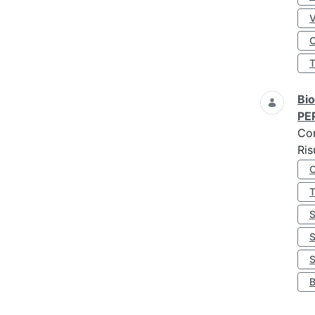
O
Bio
PE
Co
Ris
S