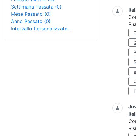
Settimana Passata
(0)
Ita
Mese Passato
(0)
Co
Anno Passato
(0)
Ris
Intervallo Personalizzato…
D
S
O
Juv
Ita
Co
Ris