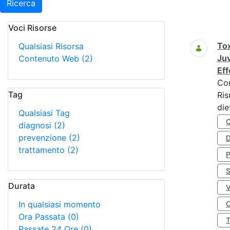
Ricerca
Voci Risorse
Ricerca
Tox
Qualsiasi Risorsa
Juv
Contenuto Web
(2)
Eff
Co
Tag
Ris
die
Qualsiasi Tag
diagnosi
(2)
prevenzione
(2)
D
trattamento
(2)
S
Durata
In qualsiasi momento
O
Ora Passata
(0)
Passate 24 Ore
(0)