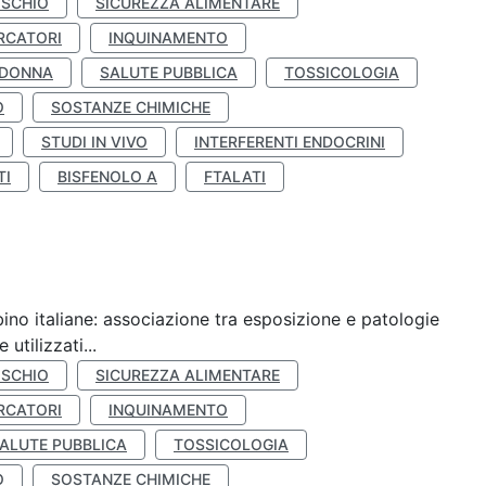
ISCHIO
SICUREZZA ALIMENTARE
RCATORI
INQUINAMENTO
 DONNA
SALUTE PUBBLICA
TOSSICOLOGIA
O
SOSTANZE CHIMICHE
STUDI IN VIVO
INTERFERENTI ENDOCRINI
TI
BISFENOLO A
FTALATI
ino italiane: associazione tra esposizione e patologie
utilizzati...
ISCHIO
SICUREZZA ALIMENTARE
RCATORI
INQUINAMENTO
ALUTE PUBBLICA
TOSSICOLOGIA
O
SOSTANZE CHIMICHE