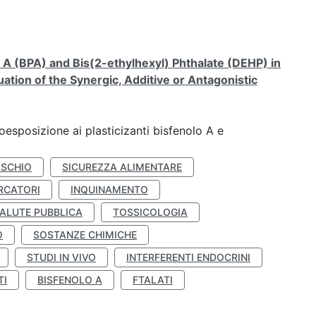
A (BPA) and Bis(2-ethylhexyl) Phthalate (DEHP) in
ation of the Synergic, Additive or Antagonistic
coesposizione ai plasticizanti bisfenolo A e
ISCHIO
SICUREZZA ALIMENTARE
RCATORI
INQUINAMENTO
ALUTE PUBBLICA
TOSSICOLOGIA
O
SOSTANZE CHIMICHE
STUDI IN VIVO
INTERFERENTI ENDOCRINI
TI
BISFENOLO A
FTALATI