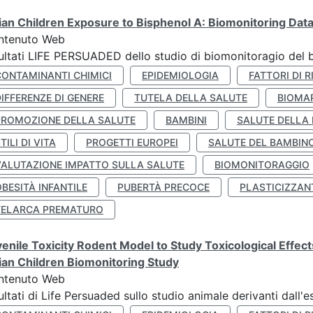
lian Children Exposure to Bisphenol A: Biomonitoring Da
ntenuto Web
ultati LIFE PERSUADED dello studio di biomonitoragio del 
CONTAMINANTI CHIMICI
EPIDEMIOLOGIA
FATTORI DI R
IFFERENZE DI GENERE
TUTELA DELLA SALUTE
BIOMA
PROMOZIONE DELLA SALUTE
BAMBINI
SALUTE DELLA
TILI DI VITA
PROGETTI EUROPEI
SALUTE DEL BAMBIN
VALUTAZIONE IMPATTO SULLA SALUTE
BIOMONITORAGGIO
BESITÀ INFANTILE
PUBERTÀ PRECOCE
PLASTICIZZAN
TELARCA PREMATURO
enile Toxicity Rodent Model to Study Toxicological Effec
lian Children Biomonitoring Study
ntenuto Web
ultati di Life Persuaded sullo studio animale derivanti dall'