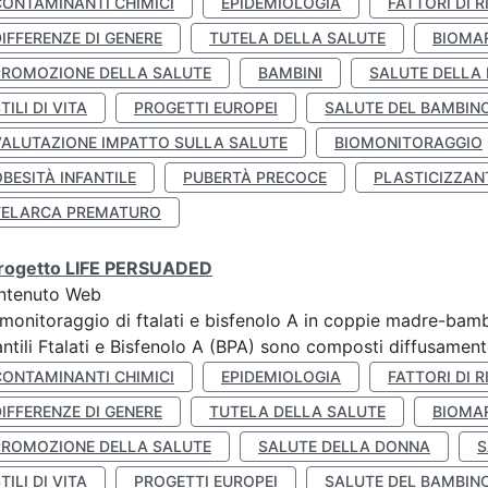
CONTAMINANTI CHIMICI
EPIDEMIOLOGIA
FATTORI DI R
IFFERENZE DI GENERE
TUTELA DELLA SALUTE
BIOMA
PROMOZIONE DELLA SALUTE
BAMBINI
SALUTE DELLA
TILI DI VITA
PROGETTI EUROPEI
SALUTE DEL BAMBIN
VALUTAZIONE IMPATTO SULLA SALUTE
BIOMONITORAGGIO
BESITÀ INFANTILE
PUBERTÀ PRECOCE
PLASTICIZZAN
TELARCA PREMATURO
 progetto LIFE PERSUADED
ntenuto Web
monitoraggio di ftalati e bisfenolo A in coppie madre-bamb
antili Ftalati e Bisfenolo A (BPA) sono composti diffusamente 
CONTAMINANTI CHIMICI
EPIDEMIOLOGIA
FATTORI DI R
IFFERENZE DI GENERE
TUTELA DELLA SALUTE
BIOMA
PROMOZIONE DELLA SALUTE
SALUTE DELLA DONNA
S
TILI DI VITA
PROGETTI EUROPEI
SALUTE DEL BAMBIN