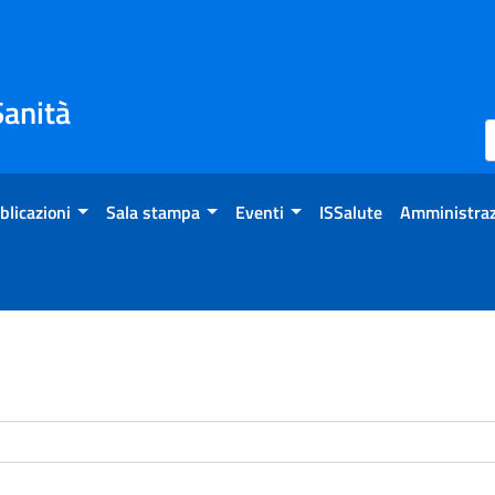
Sanità
blicazioni
Sala stampa
Eventi
ISSalute
Amministraz
enti