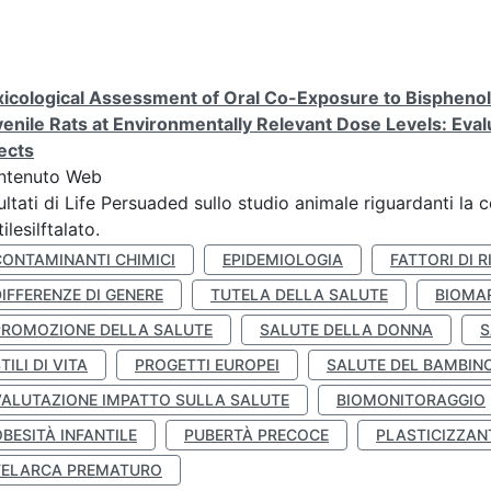
icological Assessment of Oral Co-Exposure to Bisphenol 
enile Rats at Environmentally Relevant Dose Levels: Evalu
ects
ntenuto Web
ultati di Life Persuaded sullo studio animale riguardanti la 
tilesilftalato.
CONTAMINANTI CHIMICI
EPIDEMIOLOGIA
FATTORI DI R
IFFERENZE DI GENERE
TUTELA DELLA SALUTE
BIOMA
PROMOZIONE DELLA SALUTE
SALUTE DELLA DONNA
S
TILI DI VITA
PROGETTI EUROPEI
SALUTE DEL BAMBIN
VALUTAZIONE IMPATTO SULLA SALUTE
BIOMONITORAGGIO
BESITÀ INFANTILE
PUBERTÀ PRECOCE
PLASTICIZZAN
TELARCA PREMATURO