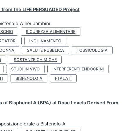
ta from the LIFE PERSUADED Project
bisfenolo A nei bambini
ISCHIO
SICUREZZA ALIMENTARE
RCATORI
INQUINAMENTO
 DONNA
SALUTE PUBBLICA
TOSSICOLOGIA
O
SOSTANZE CHIMICHE
STUDI IN VIVO
INTERFERENTI ENDOCRINI
TI
BISFENOLO A
FTALATI
ts of Bisphenol A (BPA) at Dose Levels Derived From
esposizione orale a Bisfenolo A