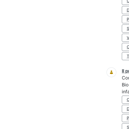
D
S
O
Il
Co
Bio
inf
D
S