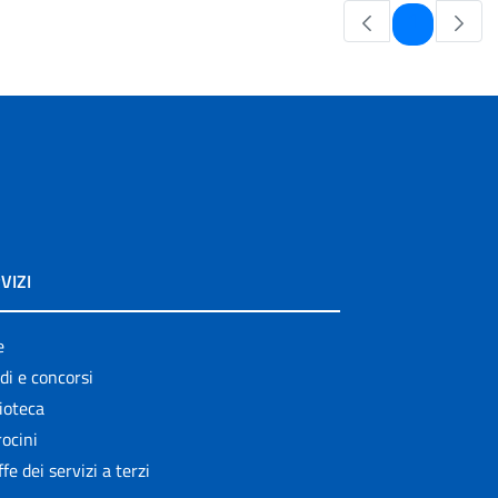
Pagina
1
VIZI
e
di e concorsi
ioteca
ocini
ffe dei servizi a terzi