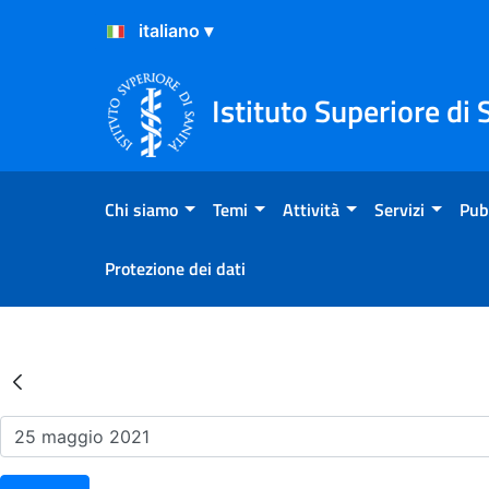
Salta al Contenuto
Salta al Footer
Istituto Superiore di 
Chi siamo
Temi
Attività
Servizi
Pub
Protezione dei dati
Risultati della Ricerca - Ev