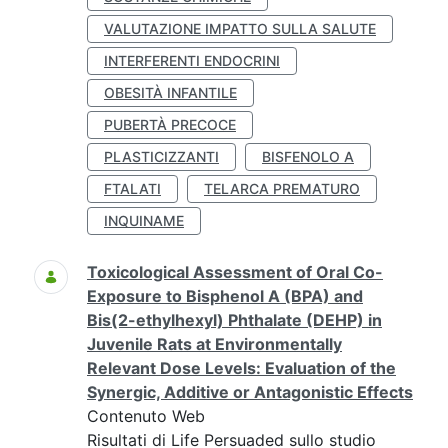
VALUTAZIONE IMPATTO SULLA SALUTE
INTERFERENTI ENDOCRINI
OBESITÀ INFANTILE
PUBERTÀ PRECOCE
PLASTICIZZANTI
BISFENOLO A
FTALATI
TELARCA PREMATURO
INQUINAME
Toxicological Assessment of Oral Co-
Exposure to Bisphenol A (BPA) and
Bis(2-ethylhexyl) Phthalate (DEHP) in
Juvenile Rats at Environmentally
Relevant Dose Levels: Evaluation of the
Synergic, Additive or Antagonistic Effects
Contenuto Web
Risultati di Life Persuaded sullo studio