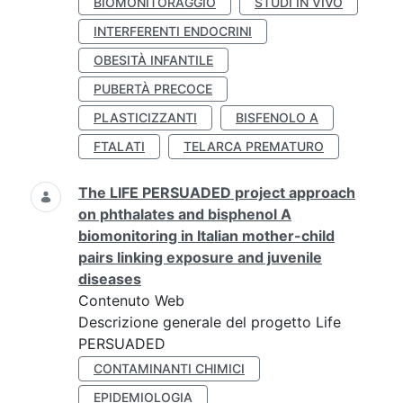
BIOMONITORAGGIO
STUDI IN VIVO
INTERFERENTI ENDOCRINI
OBESITÀ INFANTILE
PUBERTÀ PRECOCE
PLASTICIZZANTI
BISFENOLO A
FTALATI
TELARCA PREMATURO
The LIFE PERSUADED project approach
on phthalates and bisphenol A
biomonitoring in Italian mother-child
pairs linking exposure and juvenile
diseases
Contenuto Web
Descrizione generale del progetto Life
PERSUADED
CONTAMINANTI CHIMICI
EPIDEMIOLOGIA