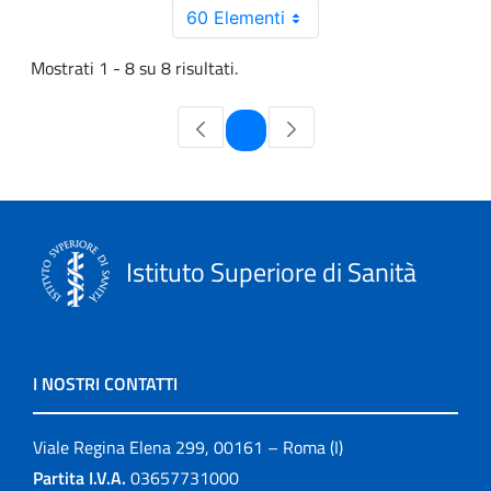
60 Elementi
Mostrati 1 - 8 su 8 risultati.
Pagina
1
Istituto Superiore di Sanità
I NOSTRI CONTATTI
Viale Regina Elena 299, 00161 – Roma (I)
Partita I.V.A.
03657731000