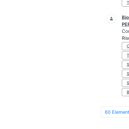
Bio
PE
Co
Ris
S
60 Element