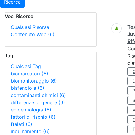
Ricerca
Voci Risorse
Ricerca
Tox
Qualsiasi Risorsa
Juv
Contenuto Web
(6)
Eff
Co
Tag
Ris
die
Qualsiasi Tag
biomarcatori
(6)
biomonitoraggio
(6)
D
bisfenolo a
(6)
contaminanti chimici
(6)
S
differenze di genere
(6)
epidemiologia
(6)
fattori di rischio
(6)
O
ftalati
(6)
inquinamento
(6)