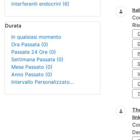
interferenti endocrini
(6)
Ita
Co
Ris
Durata
In qualsiasi momento
D
Ora Passata
(0)
Passate 24 Ore
(0)
Settimana Passata
(0)
S
Mese Passato
(0)
Anno Passato
(0)
Intervallo Personalizzato…
O
The
lin
Co
Des