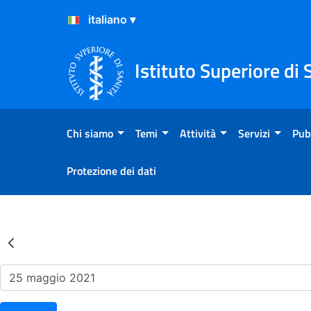
Salta al Contenuto
Salta al Footer
Istituto Superiore di 
Chi siamo
Temi
Attività
Servizi
Pub
Protezione dei dati
Risultati della Ricerca - Ev