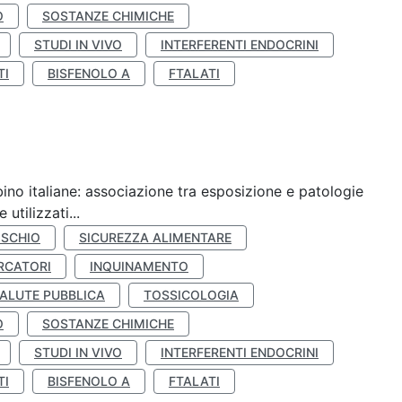
O
SOSTANZE CHIMICHE
STUDI IN VIVO
INTERFERENTI ENDOCRINI
TI
BISFENOLO A
FTALATI
ino italiane: associazione tra esposizione e patologie
utilizzati...
ISCHIO
SICUREZZA ALIMENTARE
RCATORI
INQUINAMENTO
ALUTE PUBBLICA
TOSSICOLOGIA
O
SOSTANZE CHIMICHE
STUDI IN VIVO
INTERFERENTI ENDOCRINI
TI
BISFENOLO A
FTALATI