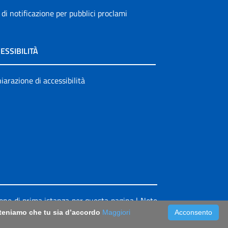
 di notificazione per pubblici proclami
ESSIBILITÀ
iarazione di accessibilità
ione di prima istanza per questa pagina
|
Note
riteniamo che tu sia d’accordo
Maggiori
Acconsento