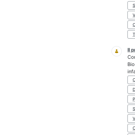
S
O
Il
Co
Bio
inf
D
S
O