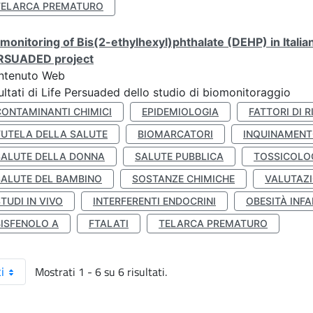
TELARCA PREMATURO
monitoring of Bis(2-ethylhexyl)phthalate (DEHP) in Italia
RSUADED project
ntenuto Web
ultati di Life Persuaded dello studio di biomonitoraggio
CONTAMINANTI CHIMICI
EPIDEMIOLOGIA
FATTORI DI R
TUTELA DELLA SALUTE
BIOMARCATORI
INQUINAMEN
SALUTE DELLA DONNA
SALUTE PUBBLICA
TOSSICOLO
SALUTE DEL BAMBINO
SOSTANZE CHIMICHE
VALUTAZI
TUDI IN VIVO
INTERFERENTI ENDOCRINI
OBESITÀ INFA
BISFENOLO A
FTALATI
TELARCA PREMATURO
Mostrati 1 - 6 su 6 risultati.
i