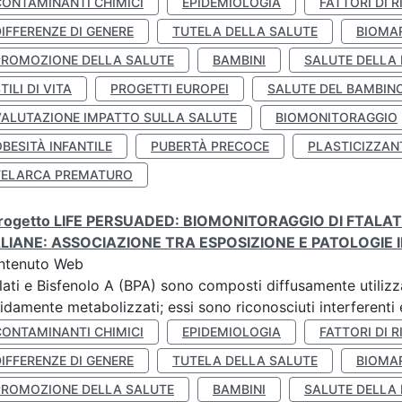
CONTAMINANTI CHIMICI
EPIDEMIOLOGIA
FATTORI DI R
IFFERENZE DI GENERE
TUTELA DELLA SALUTE
BIOMA
PROMOZIONE DELLA SALUTE
BAMBINI
SALUTE DELLA
TILI DI VITA
PROGETTI EUROPEI
SALUTE DEL BAMBIN
VALUTAZIONE IMPATTO SULLA SALUTE
BIOMONITORAGGIO
BESITÀ INFANTILE
PUBERTÀ PRECOCE
PLASTICIZZAN
TELARCA PREMATURO
 progetto LIFE PERSUADED: BIOMONITORAGGIO DI FTALA
ALIANE: ASSOCIAZIONE TRA ESPOSIZIONE E PATOLOGIE I
ntenuto Web
lati e Bisfenolo A (BPA) sono composti diffusamente utilizza
idamente metabolizzati; essi sono riconosciuti interferenti e
CONTAMINANTI CHIMICI
EPIDEMIOLOGIA
FATTORI DI R
IFFERENZE DI GENERE
TUTELA DELLA SALUTE
BIOMA
PROMOZIONE DELLA SALUTE
BAMBINI
SALUTE DELLA