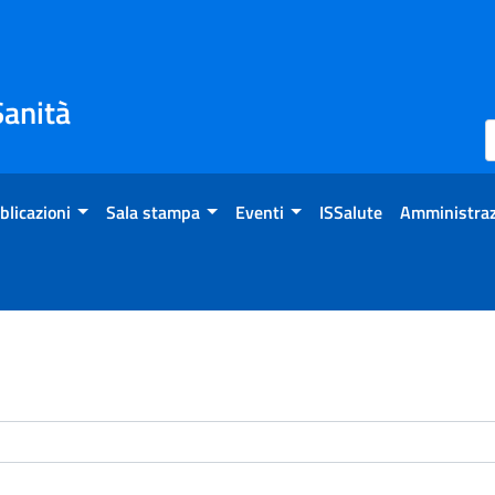
Sanità
blicazioni
Sala stampa
Eventi
ISSalute
Amministraz
enti