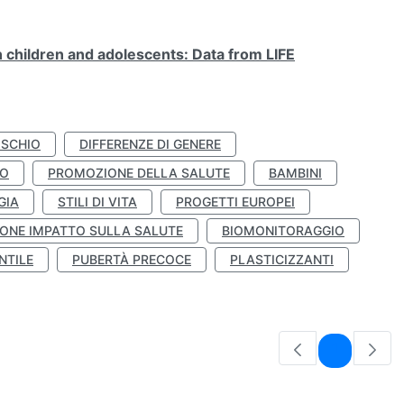
n children and adolescents: Data from LIFE
ISCHIO
DIFFERENZE DI GENERE
TO
PROMOZIONE DELLA SALUTE
BAMBINI
GIA
STILI DI VITA
PROGETTI EUROPEI
ONE IMPATTO SULLA SALUTE
BIOMONITORAGGIO
NTILE
PUBERTÀ PRECOCE
PLASTICIZZANTI
Pagina
1