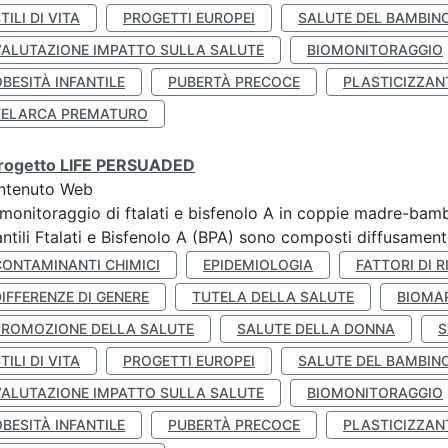
TILI DI VITA
PROGETTI EUROPEI
SALUTE DEL BAMBIN
VALUTAZIONE IMPATTO SULLA SALUTE
BIOMONITORAGGIO
BESITÀ INFANTILE
PUBERTÀ PRECOCE
PLASTICIZZAN
TELARCA PREMATURO
 progetto LIFE PERSUADED
ntenuto Web
monitoraggio di ftalati e bisfenolo A in coppie madre-bamb
antili Ftalati e Bisfenolo A (BPA) sono composti diffusamente 
CONTAMINANTI CHIMICI
EPIDEMIOLOGIA
FATTORI DI R
IFFERENZE DI GENERE
TUTELA DELLA SALUTE
BIOMA
PROMOZIONE DELLA SALUTE
SALUTE DELLA DONNA
S
TILI DI VITA
PROGETTI EUROPEI
SALUTE DEL BAMBIN
VALUTAZIONE IMPATTO SULLA SALUTE
BIOMONITORAGGIO
BESITÀ INFANTILE
PUBERTÀ PRECOCE
PLASTICIZZAN