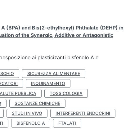
A (BPA) and Bis(2-ethylhexyl) Phthalate (DEHP) in
ation of the Synergic, Additive or Antagonistic
coesposizione ai plasticizanti bisfenolo A e
ISCHIO
SICUREZZA ALIMENTARE
RCATORI
INQUINAMENTO
ALUTE PUBBLICA
TOSSICOLOGIA
O
SOSTANZE CHIMICHE
STUDI IN VIVO
INTERFERENTI ENDOCRINI
TI
BISFENOLO A
FTALATI