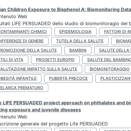
lian Children Exposure to Bisphenol A: Biomonitoring Da
ntenuto Web
ultati LIFE PERSUADED dello studio di biomonitoragio del 
CONTAMINANTI CHIMICI
EPIDEMIOLOGIA
FATTORI DI R
IFFERENZE DI GENERE
TUTELA DELLA SALUTE
BIOMA
PROMOZIONE DELLA SALUTE
BAMBINI
SALUTE DELLA
TILI DI VITA
PROGETTI EUROPEI
SALUTE DEL BAMBIN
VALUTAZIONE IMPATTO SULLA SALUTE
BIOMONITORAGGIO
BESITÀ INFANTILE
PUBERTÀ PRECOCE
PLASTICIZZAN
TELARCA PREMATURO
 LIFE PERSUADED project approach on phthalates and bisp
king exposure and juvenile diseases
ntenuto Web
crizione generale del progetto Life PERSUADED