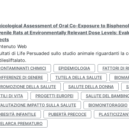
icological Assessment of Oral Co-Exposure to Bisphenol 
enile Rats at Environmentally Relevant Dose Levels: Evalu
ects
ntenuto Web
ultati di Life Persuaded sullo studio animale riguardanti la 
tilesilftalato.
CONTAMINANTI CHIMICI
EPIDEMIOLOGIA
FATTORI DI R
IFFERENZE DI GENERE
TUTELA DELLA SALUTE
BIOMA
PROMOZIONE DELLA SALUTE
SALUTE DELLA DONNA
S
TILI DI VITA
PROGETTI EUROPEI
SALUTE DEL BAMBIN
VALUTAZIONE IMPATTO SULLA SALUTE
BIOMONITORAGGIO
BESITÀ INFANTILE
PUBERTÀ PRECOCE
PLASTICIZZAN
TELARCA PREMATURO