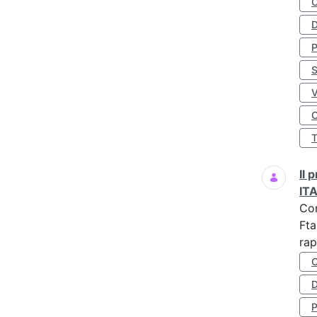
D
S
O
Il
IT
Co
Fta
rap
D