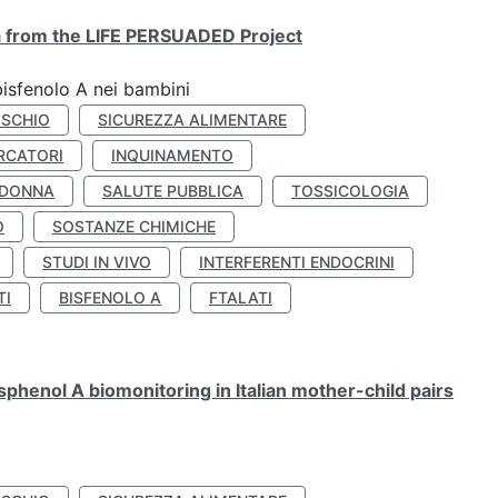
ta from the LIFE PERSUADED Project
bisfenolo A nei bambini
ISCHIO
SICUREZZA ALIMENTARE
RCATORI
INQUINAMENTO
 DONNA
SALUTE PUBBLICA
TOSSICOLOGIA
O
SOSTANZE CHIMICHE
STUDI IN VIVO
INTERFERENTI ENDOCRINI
TI
BISFENOLO A
FTALATI
henol A biomonitoring in Italian mother-child pairs