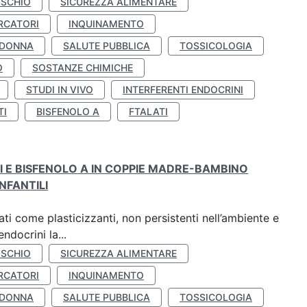
ISCHIO
SICUREZZA ALIMENTARE
RCATORI
INQUINAMENTO
 DONNA
SALUTE PUBBLICA
TOSSICOLOGIA
O
SOSTANZE CHIMICHE
STUDI IN VIVO
INTERFERENTI ENDOCRINI
TI
BISFENOLO A
FTALATI
TI E BISFENOLO A IN COPPIE MADRE-BAMBINO
NFANTILI
ti come plasticizzanti, non persistenti nell’ambiente e
ndocrini la...
ISCHIO
SICUREZZA ALIMENTARE
RCATORI
INQUINAMENTO
 DONNA
SALUTE PUBBLICA
TOSSICOLOGIA