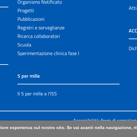
Organismo Notificato
Atti
Progetti
Pubblicazioni
Registri e sorveglianze
ACC
Ricerca collaboratori
Scuola
Dich
Sperimentazione clinica fase I
5 per mille
Il 5 per mille e l'ISS
Accessibilità: form di segnalaz
liore esperienza sul nostro sito. Se vai avanti nella navigazione, 
Legali
|
Sitemap