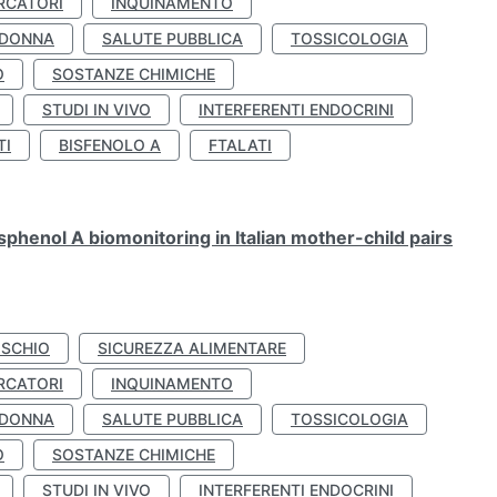
RCATORI
INQUINAMENTO
 DONNA
SALUTE PUBBLICA
TOSSICOLOGIA
O
SOSTANZE CHIMICHE
STUDI IN VIVO
INTERFERENTI ENDOCRINI
TI
BISFENOLO A
FTALATI
henol A biomonitoring in Italian mother-child pairs
ISCHIO
SICUREZZA ALIMENTARE
RCATORI
INQUINAMENTO
 DONNA
SALUTE PUBBLICA
TOSSICOLOGIA
O
SOSTANZE CHIMICHE
STUDI IN VIVO
INTERFERENTI ENDOCRINI