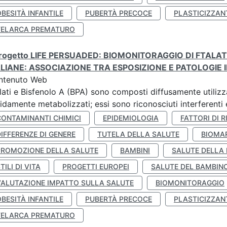
BESITÀ INFANTILE
PUBERTÀ PRECOCE
PLASTICIZZAN
TELARCA PREMATURO
 progetto LIFE PERSUADED: BIOMONITORAGGIO DI FTALA
ALIANE: ASSOCIAZIONE TRA ESPOSIZIONE E PATOLOGIE I
ntenuto Web
lati e Bisfenolo A (BPA) sono composti diffusamente utilizza
idamente metabolizzati; essi sono riconosciuti interferenti e
CONTAMINANTI CHIMICI
EPIDEMIOLOGIA
FATTORI DI R
IFFERENZE DI GENERE
TUTELA DELLA SALUTE
BIOMA
PROMOZIONE DELLA SALUTE
BAMBINI
SALUTE DELLA
TILI DI VITA
PROGETTI EUROPEI
SALUTE DEL BAMBIN
VALUTAZIONE IMPATTO SULLA SALUTE
BIOMONITORAGGIO
BESITÀ INFANTILE
PUBERTÀ PRECOCE
PLASTICIZZAN
TELARCA PREMATURO