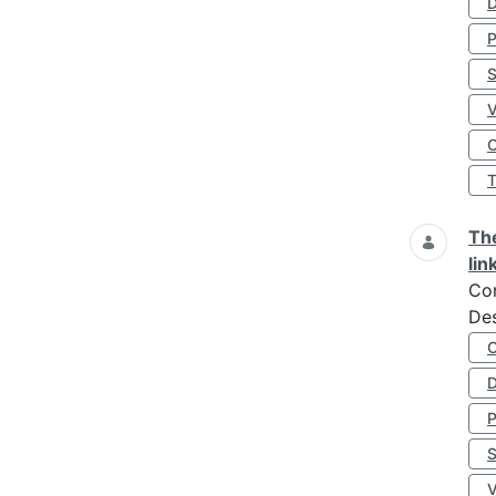
D
S
O
The
lin
Co
Des
D
S