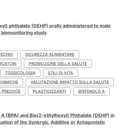
xyl) phthalate (DEHP) orally administered to male
n biomonitoring study
ISCHIO
SICUREZZA ALIMENTARE
RCATORI
PROMOZIONE DELLA SALUTE
TOSSICOLOGIA
STILI DI VITA
CHIMICHE
VALUTAZIONE IMPATTO SULLA SALUTE
À PRECOCE
PLASTICIZZANTI
BISFENOLO A
A (BPA) and Bis(2-ethylhexyl) Phthalate (DEHP) in
ation of the Synergic, Additive or Antagonistic