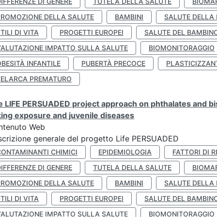
IFFERENZE DI GENERE
TUTELA DELLA SALUTE
BIOMA
PROMOZIONE DELLA SALUTE
BAMBINI
SALUTE DELLA
TILI DI VITA
PROGETTI EUROPEI
SALUTE DEL BAMBIN
VALUTAZIONE IMPATTO SULLA SALUTE
BIOMONITORAGGIO
BESITÀ INFANTILE
PUBERTÀ PRECOCE
PLASTICIZZAN
TELARCA PREMATURO
 LIFE PERSUADED project approach on phthalates and bisp
king exposure and juvenile diseases
ntenuto Web
crizione generale del progetto Life PERSUADED
CONTAMINANTI CHIMICI
EPIDEMIOLOGIA
FATTORI DI R
IFFERENZE DI GENERE
TUTELA DELLA SALUTE
BIOMA
PROMOZIONE DELLA SALUTE
BAMBINI
SALUTE DELLA
TILI DI VITA
PROGETTI EUROPEI
SALUTE DEL BAMBIN
VALUTAZIONE IMPATTO SULLA SALUTE
BIOMONITORAGGIO