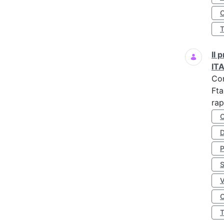
O
Il
IT
Co
Fta
rap
D
S
O