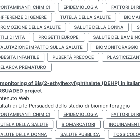
CONTAMINANTI CHIMICI
EPIDEMIOLOGIA
FATTORI DI R
IFFERENZE DI GENERE
TUTELA DELLA SALUTE
BIOMA
PROMOZIONE DELLA SALUTE
SALUTE DELLA DONNA
S
TILI DI VITA
PROGETTI EUROPEI
SALUTE DEL BAMBIN
VALUTAZIONE IMPATTO SULLA SALUTE
BIOMONITORAGGIO
BESITÀ INFANTILE
PUBERTÀ PRECOCE
PLASTICIZZAN
TELARCA PREMATURO
monitoring of Bis(2-ethylhexyl)phthalate (DEHP) in Italia
RSUADED project
ntenuto Web
ultati di Life Persuaded dello studio di biomonitoraggio
CONTAMINANTI CHIMICI
EPIDEMIOLOGIA
FATTORI DI R
TUTELA DELLA SALUTE
BIOMARCATORI
INQUINAMEN
SALUTE DELLA DONNA
SALUTE PUBBLICA
TOSSICOLO