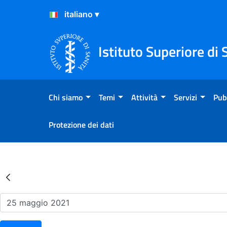
Salta al Contenuto
Salta al Footer
Istituto Superiore di 
Chi siamo
Temi
Attività
Servizi
Pub
Protezione dei dati
Risultati della Ricerca - Ev