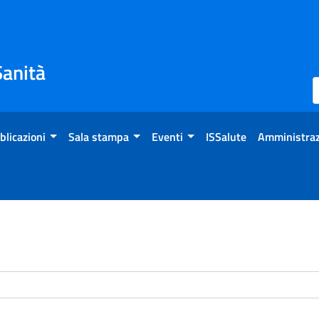
Sanità
blicazioni
Sala stampa
Eventi
ISSalute
Amministraz
enti