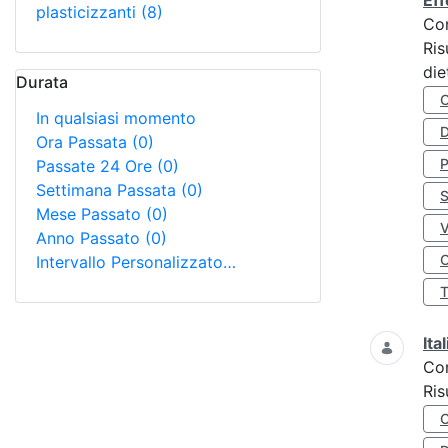
Eff
plasticizzanti
(8)
Co
Ris
die
Durata
In qualsiasi momento
D
Ora Passata
(0)
Passate 24 Ore
(0)
Settimana Passata
(0)
S
Mese Passato
(0)
Anno Passato
(0)
O
Intervallo Personalizzato…
Ita
Co
Ris