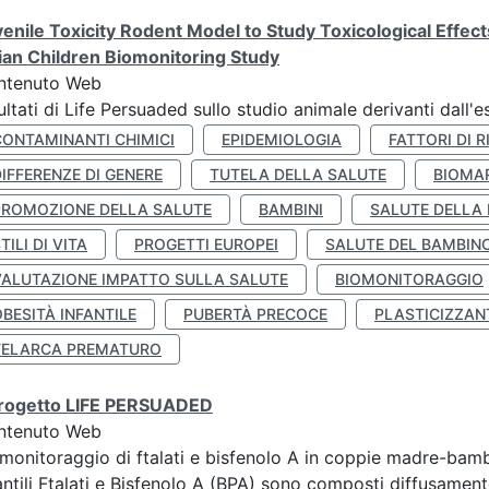
enile Toxicity Rodent Model to Study Toxicological Effec
lian Children Biomonitoring Study
ntenuto Web
ultati di Life Persuaded sullo studio animale derivanti dall'
CONTAMINANTI CHIMICI
EPIDEMIOLOGIA
FATTORI DI R
IFFERENZE DI GENERE
TUTELA DELLA SALUTE
BIOMA
PROMOZIONE DELLA SALUTE
BAMBINI
SALUTE DELLA
TILI DI VITA
PROGETTI EUROPEI
SALUTE DEL BAMBIN
VALUTAZIONE IMPATTO SULLA SALUTE
BIOMONITORAGGIO
BESITÀ INFANTILE
PUBERTÀ PRECOCE
PLASTICIZZAN
TELARCA PREMATURO
 progetto LIFE PERSUADED
ntenuto Web
monitoraggio di ftalati e bisfenolo A in coppie madre-bamb
antili Ftalati e Bisfenolo A (BPA) sono composti diffusamente 