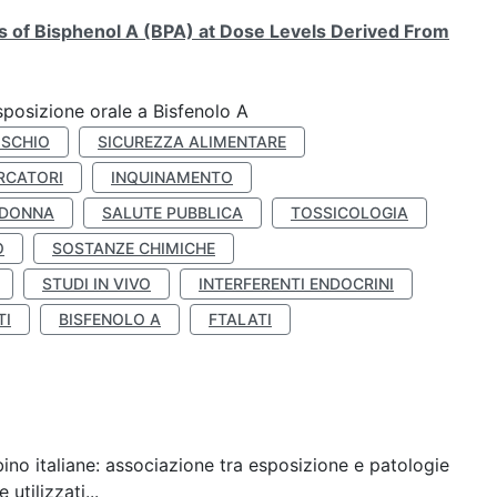
ts of Bisphenol A (BPA) at Dose Levels Derived From
esposizione orale a Bisfenolo A
ISCHIO
SICUREZZA ALIMENTARE
RCATORI
INQUINAMENTO
 DONNA
SALUTE PUBBLICA
TOSSICOLOGIA
O
SOSTANZE CHIMICHE
STUDI IN VIVO
INTERFERENTI ENDOCRINI
TI
BISFENOLO A
FTALATI
ino italiane: associazione tra esposizione e patologie
utilizzati...