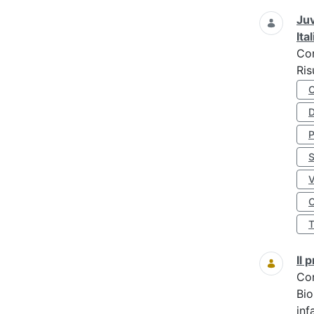
Juv
Ita
Co
Ris
D
S
O
Il
Co
Bio
inf