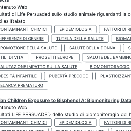
ects
ntenuto Web
ultati di Life Persuaded sullo studio animale riguardanti la 
tilesilftalato.
CONTAMINANTI CHIMICI
EPIDEMIOLOGIA
FATTORI DI R
IFFERENZE DI GENERE
TUTELA DELLA SALUTE
BIOMA
PROMOZIONE DELLA SALUTE
SALUTE DELLA DONNA
S
TILI DI VITA
PROGETTI EUROPEI
SALUTE DEL BAMBIN
VALUTAZIONE IMPATTO SULLA SALUTE
BIOMONITORAGGIO
BESITÀ INFANTILE
PUBERTÀ PRECOCE
PLASTICIZZAN
TELARCA PREMATURO
lian Children Exposure to Bisphenol A: Biomonitoring Da
ntenuto Web
ultati LIFE PERSUADED dello studio di biomonitoragio del 
CONTAMINANTI CHIMICI
EPIDEMIOLOGIA
FATTORI DI R