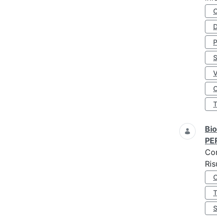
D
S
O
Bio
PE
Co
Ris