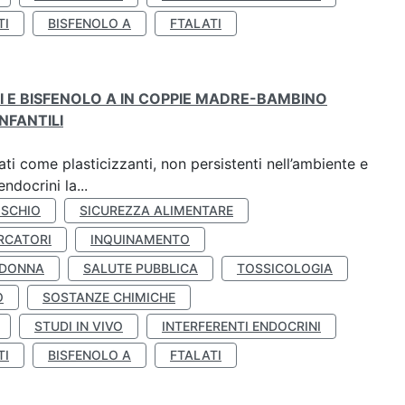
TI
BISFENOLO A
FTALATI
TI E BISFENOLO A IN COPPIE MADRE-BAMBINO
NFANTILI
ti come plasticizzanti, non persistenti nell’ambiente e
ndocrini la...
ISCHIO
SICUREZZA ALIMENTARE
RCATORI
INQUINAMENTO
 DONNA
SALUTE PUBBLICA
TOSSICOLOGIA
O
SOSTANZE CHIMICHE
STUDI IN VIVO
INTERFERENTI ENDOCRINI
TI
BISFENOLO A
FTALATI