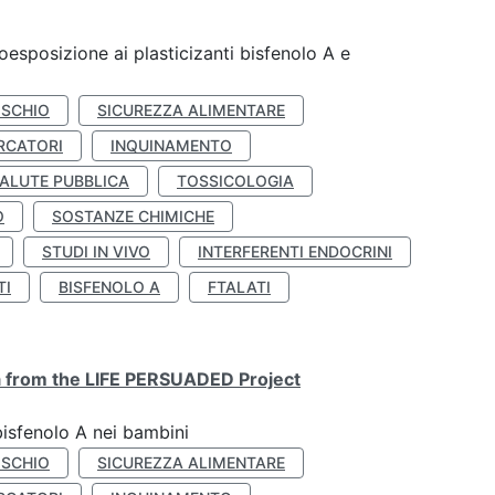
coesposizione ai plasticizanti bisfenolo A e
ISCHIO
SICUREZZA ALIMENTARE
RCATORI
INQUINAMENTO
ALUTE PUBBLICA
TOSSICOLOGIA
O
SOSTANZE CHIMICHE
STUDI IN VIVO
INTERFERENTI ENDOCRINI
TI
BISFENOLO A
FTALATI
ta from the LIFE PERSUADED Project
bisfenolo A nei bambini
ISCHIO
SICUREZZA ALIMENTARE