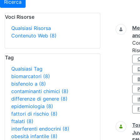
Ricerca
Voci Risorse
Ricerca
Met
Qualsiasi Risorsa
and
Contenuto Web
(8)
Co
Ris
Tag
Qualsiasi Tag
D
biomarcatori
(8)
bisfenolo a
(8)
contaminanti chimici
(8)
differenze di genere
(8)
I
epidemiologia
(8)
fattori di rischio
(8)
ftalati
(8)
Tox
interferenti endocrini
(8)
Juv
obesità infantile
(8)