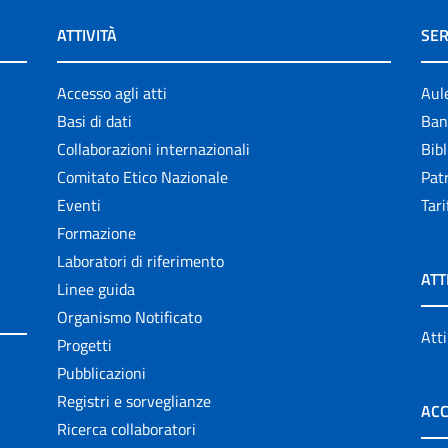
ATTIVITÀ
SER
Accesso agli atti
Aul
Basi di dati
Ban
Collaborazioni internazionali
Bibl
Comitato Etico Nazionale
Patr
Eventi
Tari
Formazione
Laboratori di riferimento
ATT
Linee guida
Organismo Notificato
Atti
Progetti
Pubblicazioni
Registri e sorveglianze
ACC
Ricerca collaboratori