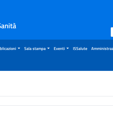
Sanità
blicazioni
Sala stampa
Eventi
ISSalute
Amministraz
enti