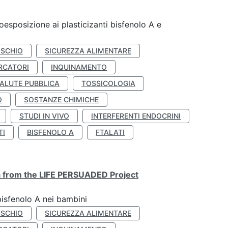
coesposizione ai plasticizanti bisfenolo A e
ISCHIO
SICUREZZA ALIMENTARE
RCATORI
INQUINAMENTO
ALUTE PUBBLICA
TOSSICOLOGIA
O
SOSTANZE CHIMICHE
STUDI IN VIVO
INTERFERENTI ENDOCRINI
TI
BISFENOLO A
FTALATI
ta from the LIFE PERSUADED Project
bisfenolo A nei bambini
ISCHIO
SICUREZZA ALIMENTARE