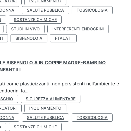
RCATORI
INQUINAMENTO
 DONNA
SALUTE PUBBLICA
TOSSICOLOGIA
O
SOSTANZE CHIMICHE
STUDI IN VIVO
INTERFERENTI ENDOCRINI
TI
BISFENOLO A
FTALATI
TI E BISFENOLO A IN COPPIE MADRE-BAMBINO
NFANTILI
ti come plasticizzanti, non persistenti nell’ambiente e
ndocrini la...
ISCHIO
SICUREZZA ALIMENTARE
RCATORI
INQUINAMENTO
 DONNA
SALUTE PUBBLICA
TOSSICOLOGIA
O
SOSTANZE CHIMICHE