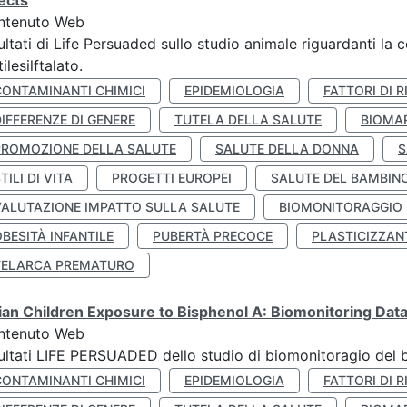
ects
ntenuto Web
ultati di Life Persuaded sullo studio animale riguardanti la 
tilesilftalato.
CONTAMINANTI CHIMICI
EPIDEMIOLOGIA
FATTORI DI R
IFFERENZE DI GENERE
TUTELA DELLA SALUTE
BIOMA
PROMOZIONE DELLA SALUTE
SALUTE DELLA DONNA
S
TILI DI VITA
PROGETTI EUROPEI
SALUTE DEL BAMBIN
VALUTAZIONE IMPATTO SULLA SALUTE
BIOMONITORAGGIO
BESITÀ INFANTILE
PUBERTÀ PRECOCE
PLASTICIZZAN
TELARCA PREMATURO
lian Children Exposure to Bisphenol A: Biomonitoring Da
ntenuto Web
ultati LIFE PERSUADED dello studio di biomonitoragio del 
CONTAMINANTI CHIMICI
EPIDEMIOLOGIA
FATTORI DI R