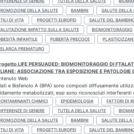
IFFERENZE DI GENERE
TUTELA DELLA SALUTE
BIOMA
PROMOZIONE DELLA SALUTE
BAMBINI
SALUTE DELLA
TILI DI VITA
PROGETTI EUROPEI
SALUTE DEL BAMBIN
VALUTAZIONE IMPATTO SULLA SALUTE
BIOMONITORAGGIO
BESITÀ INFANTILE
PUBERTÀ PRECOCE
PLASTICIZZAN
TELARCA PREMATURO
 progetto LIFE PERSUADED: BIOMONITORAGGIO DI FTALA
ALIANE: ASSOCIAZIONE TRA ESPOSIZIONE E PATOLOGIE I
ntenuto Web
lati e Bisfenolo A (BPA) sono composti diffusamente utilizza
idamente metabolizzati; essi sono riconosciuti interferenti e
CONTAMINANTI CHIMICI
EPIDEMIOLOGIA
FATTORI DI R
IFFERENZE DI GENERE
TUTELA DELLA SALUTE
BIOMA
PROMOZIONE DELLA SALUTE
BAMBINI
SALUTE DELLA
TILI DI VITA
PROGETTI EUROPEI
SALUTE DEL BAMBIN