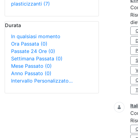
Eff
plasticizzanti
(7)
Co
Ris
die
Durata
In qualsiasi momento
D
Ora Passata
(0)
Passate 24 Ore
(0)
Settimana Passata
(0)
S
Mese Passato
(0)
Anno Passato
(0)
O
Intervallo Personalizzato…
Ita
Co
Ris