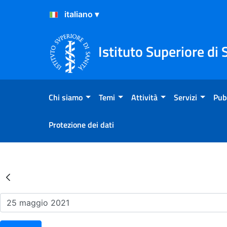
Salta al Contenuto
Salta al Footer
Istituto Superiore di 
Chi siamo
Temi
Attività
Servizi
Pub
Protezione dei dati
Risultati della Ricerca - Ev