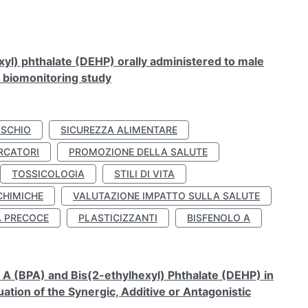
xyl) phthalate (DEHP) orally administered to male
n biomonitoring study
ISCHIO
SICUREZZA ALIMENTARE
RCATORI
PROMOZIONE DELLA SALUTE
TOSSICOLOGIA
STILI DI VITA
CHIMICHE
VALUTAZIONE IMPATTO SULLA SALUTE
À PRECOCE
PLASTICIZZANTI
BISFENOLO A
A (BPA) and Bis(2-ethylhexyl) Phthalate (DEHP) in
ation of the Synergic, Additive or Antagonistic