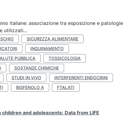
ino italiane: associazione tra esposizione e patologie
utilizzati...
ISCHIO
SICUREZZA ALIMENTARE
RCATORI
INQUINAMENTO
ALUTE PUBBLICA
TOSSICOLOGIA
O
SOSTANZE CHIMICHE
STUDI IN VIVO
INTERFERENTI ENDOCRINI
TI
BISFENOLO A
FTALATI
n children and adolescents: Data from LIFE