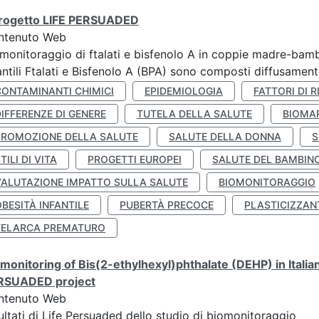
 progetto LIFE PERSUADED
ntenuto Web
monitoraggio di ftalati e bisfenolo A in coppie madre-bamb
antili Ftalati e Bisfenolo A (BPA) sono composti diffusamente 
CONTAMINANTI CHIMICI
EPIDEMIOLOGIA
FATTORI DI R
IFFERENZE DI GENERE
TUTELA DELLA SALUTE
BIOMA
PROMOZIONE DELLA SALUTE
SALUTE DELLA DONNA
S
TILI DI VITA
PROGETTI EUROPEI
SALUTE DEL BAMBIN
VALUTAZIONE IMPATTO SULLA SALUTE
BIOMONITORAGGIO
BESITÀ INFANTILE
PUBERTÀ PRECOCE
PLASTICIZZAN
TELARCA PREMATURO
monitoring of Bis(2-ethylhexyl)phthalate (DEHP) in Italia
RSUADED project
ntenuto Web
ultati di Life Persuaded dello studio di biomonitoraggio