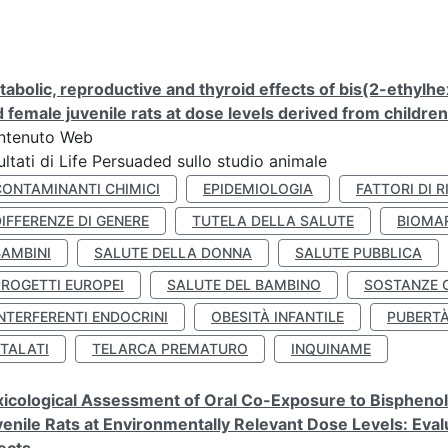
abolic, reproductive and thyroid effects of bis(2-ethylhe
 female juvenile rats at dose levels derived from childre
ntenuto Web
ultati di Life Persuaded sullo studio animale
CONTAMINANTI CHIMICI
EPIDEMIOLOGIA
FATTORI DI R
IFFERENZE DI GENERE
TUTELA DELLA SALUTE
BIOMA
BAMBINI
SALUTE DELLA DONNA
SALUTE PUBBLICA
PROGETTI EUROPEI
SALUTE DEL BAMBINO
SOSTANZE 
NTERFERENTI ENDOCRINI
OBESITÀ INFANTILE
PUBERT
FTALATI
TELARCA PREMATURO
INQUINAME
icological Assessment of Oral Co-Exposure to Bisphenol 
enile Rats at Environmentally Relevant Dose Levels: Evalu