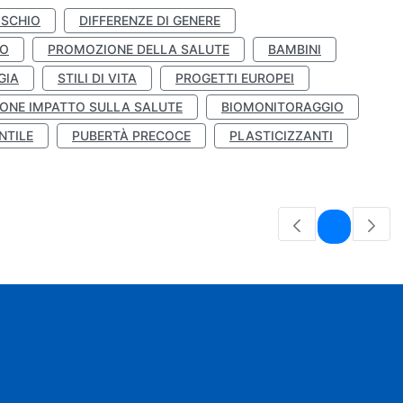
ISCHIO
DIFFERENZE DI GENERE
TO
PROMOZIONE DELLA SALUTE
BAMBINI
GIA
STILI DI VITA
PROGETTI EUROPEI
ONE IMPATTO SULLA SALUTE
BIOMONITORAGGIO
NTILE
PUBERTÀ PRECOCE
PLASTICIZZANTI
Pagina
1