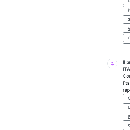
D
S
O
Il
IT
Co
Fta
rap
D
S