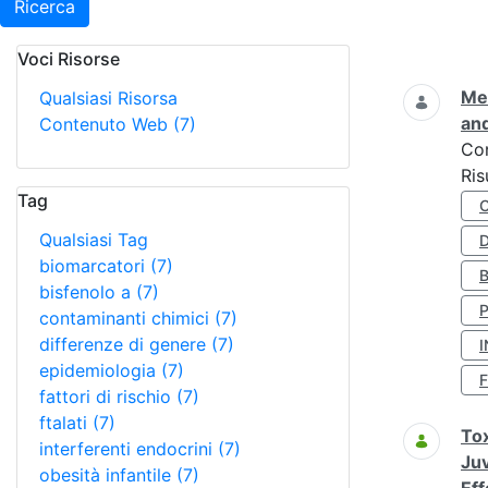
Ricerca
Voci Risorse
Ricerca
Met
Qualsiasi Risorsa
and
Contenuto Web
(7)
Co
Ris
Tag
Qualsiasi Tag
D
biomarcatori
(7)
bisfenolo a
(7)
contaminanti chimici
(7)
differenze di genere
(7)
I
epidemiologia
(7)
fattori di rischio
(7)
ftalati
(7)
Tox
interferenti endocrini
(7)
Juv
obesità infantile
(7)