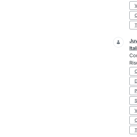
O
Juv
Ita
Co
Ris
D
S
O