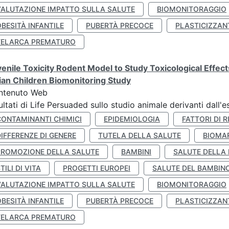
VALUTAZIONE IMPATTO SULLA SALUTE
BIOMONITORAGGIO
BESITÀ INFANTILE
PUBERTÀ PRECOCE
PLASTICIZZAN
TELARCA PREMATURO
enile Toxicity Rodent Model to Study Toxicological Effec
lian Children Biomonitoring Study
ntenuto Web
ultati di Life Persuaded sullo studio animale derivanti dall'
CONTAMINANTI CHIMICI
EPIDEMIOLOGIA
FATTORI DI R
IFFERENZE DI GENERE
TUTELA DELLA SALUTE
BIOMA
PROMOZIONE DELLA SALUTE
BAMBINI
SALUTE DELLA
TILI DI VITA
PROGETTI EUROPEI
SALUTE DEL BAMBIN
VALUTAZIONE IMPATTO SULLA SALUTE
BIOMONITORAGGIO
BESITÀ INFANTILE
PUBERTÀ PRECOCE
PLASTICIZZAN
TELARCA PREMATURO