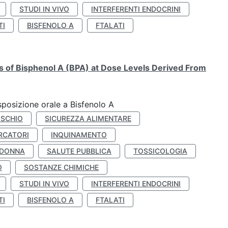
STUDI IN VIVO
INTERFERENTI ENDOCRINI
TI
BISFENOLO A
FTALATI
ts of Bisphenol A (BPA) at Dose Levels Derived From
esposizione orale a Bisfenolo A
ISCHIO
SICUREZZA ALIMENTARE
RCATORI
INQUINAMENTO
 DONNA
SALUTE PUBBLICA
TOSSICOLOGIA
O
SOSTANZE CHIMICHE
STUDI IN VIVO
INTERFERENTI ENDOCRINI
TI
BISFENOLO A
FTALATI