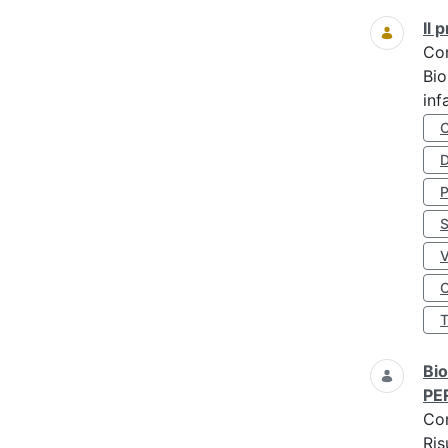
Il
Co
Bio
inf
D
S
O
Bio
PE
Co
Ris