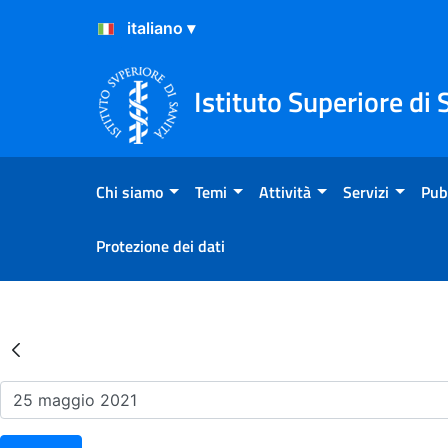
Salta al Contenuto
Salta al Footer
Istituto Superiore di 
Chi siamo
Temi
Attività
Servizi
Pub
Protezione dei dati
Risultati della Ricerca - Ev