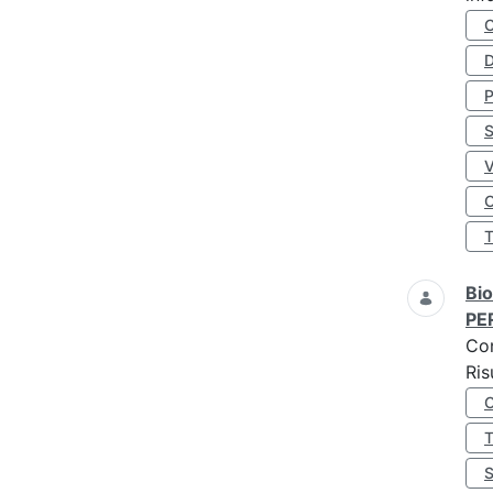
D
S
O
Bio
PE
Co
Ris