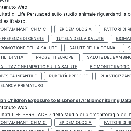
ects
ntenuto Web
ultati di Life Persuaded sullo studio animale riguardanti la 
tilesilftalato.
CONTAMINANTI CHIMICI
EPIDEMIOLOGIA
FATTORI DI R
IFFERENZE DI GENERE
TUTELA DELLA SALUTE
BIOMA
PROMOZIONE DELLA SALUTE
SALUTE DELLA DONNA
S
TILI DI VITA
PROGETTI EUROPEI
SALUTE DEL BAMBIN
VALUTAZIONE IMPATTO SULLA SALUTE
BIOMONITORAGGIO
BESITÀ INFANTILE
PUBERTÀ PRECOCE
PLASTICIZZAN
TELARCA PREMATURO
lian Children Exposure to Bisphenol A: Biomonitoring Da
ntenuto Web
ultati LIFE PERSUADED dello studio di biomonitoragio del 
CONTAMINANTI CHIMICI
EPIDEMIOLOGIA
FATTORI DI R