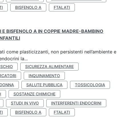
TI
BISFENOLO A
FTALATI
TI E BISFENOLO A IN COPPIE MADRE-BAMBINO
NFANTILI
ti come plasticizzanti, non persistenti nell’ambiente e
ndocrini la...
ISCHIO
SICUREZZA ALIMENTARE
RCATORI
INQUINAMENTO
 DONNA
SALUTE PUBBLICA
TOSSICOLOGIA
O
SOSTANZE CHIMICHE
STUDI IN VIVO
INTERFERENTI ENDOCRINI
TI
BISFENOLO A
FTALATI