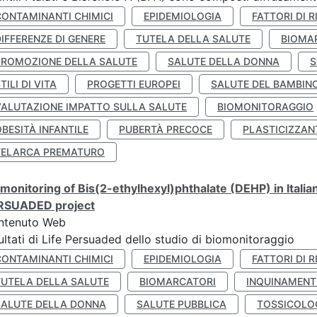
CONTAMINANTI CHIMICI
EPIDEMIOLOGIA
FATTORI DI R
IFFERENZE DI GENERE
TUTELA DELLA SALUTE
BIOMA
PROMOZIONE DELLA SALUTE
SALUTE DELLA DONNA
S
TILI DI VITA
PROGETTI EUROPEI
SALUTE DEL BAMBIN
VALUTAZIONE IMPATTO SULLA SALUTE
BIOMONITORAGGIO
BESITÀ INFANTILE
PUBERTÀ PRECOCE
PLASTICIZZAN
TELARCA PREMATURO
monitoring of Bis(2-ethylhexyl)phthalate (DEHP) in Italia
RSUADED project
ntenuto Web
ultati di Life Persuaded dello studio di biomonitoraggio
CONTAMINANTI CHIMICI
EPIDEMIOLOGIA
FATTORI DI R
TUTELA DELLA SALUTE
BIOMARCATORI
INQUINAMEN
SALUTE DELLA DONNA
SALUTE PUBBLICA
TOSSICOLO