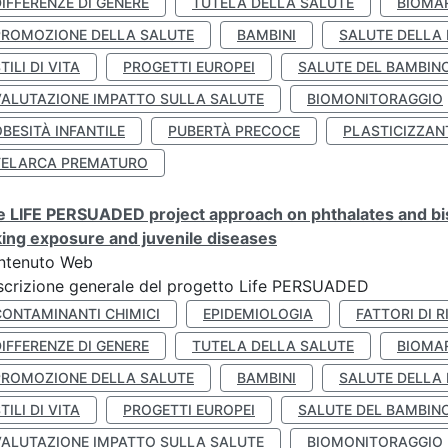
IFFERENZE DI GENERE
TUTELA DELLA SALUTE
BIOMA
PROMOZIONE DELLA SALUTE
BAMBINI
SALUTE DELLA
TILI DI VITA
PROGETTI EUROPEI
SALUTE DEL BAMBIN
VALUTAZIONE IMPATTO SULLA SALUTE
BIOMONITORAGGIO
BESITÀ INFANTILE
PUBERTÀ PRECOCE
PLASTICIZZAN
TELARCA PREMATURO
 LIFE PERSUADED project approach on phthalates and bisp
king exposure and juvenile diseases
ntenuto Web
crizione generale del progetto Life PERSUADED
CONTAMINANTI CHIMICI
EPIDEMIOLOGIA
FATTORI DI R
IFFERENZE DI GENERE
TUTELA DELLA SALUTE
BIOMA
PROMOZIONE DELLA SALUTE
BAMBINI
SALUTE DELLA
TILI DI VITA
PROGETTI EUROPEI
SALUTE DEL BAMBIN
VALUTAZIONE IMPATTO SULLA SALUTE
BIOMONITORAGGIO