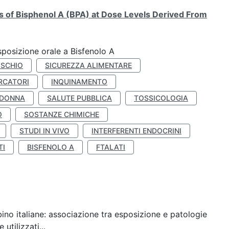
ts of Bisphenol A (BPA) at Dose Levels Derived From
esposizione orale a Bisfenolo A
ISCHIO
SICUREZZA ALIMENTARE
RCATORI
INQUINAMENTO
 DONNA
SALUTE PUBBLICA
TOSSICOLOGIA
O
SOSTANZE CHIMICHE
STUDI IN VIVO
INTERFERENTI ENDOCRINI
TI
BISFENOLO A
FTALATI
ino italiane: associazione tra esposizione e patologie
utilizzati...