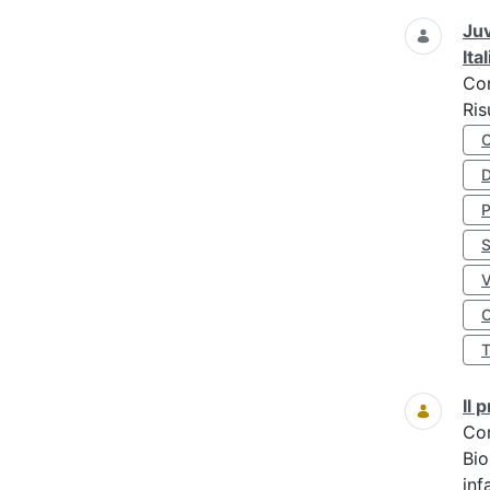
Juv
Ita
Co
Ris
D
S
O
Il
Co
Bio
inf