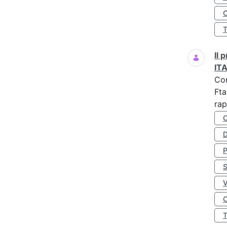
O
Il
IT
Co
Fta
rap
D
S
O