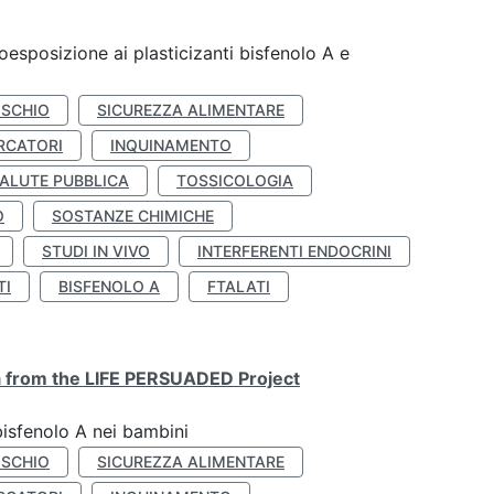
coesposizione ai plasticizanti bisfenolo A e
ISCHIO
SICUREZZA ALIMENTARE
RCATORI
INQUINAMENTO
ALUTE PUBBLICA
TOSSICOLOGIA
O
SOSTANZE CHIMICHE
STUDI IN VIVO
INTERFERENTI ENDOCRINI
TI
BISFENOLO A
FTALATI
ta from the LIFE PERSUADED Project
bisfenolo A nei bambini
ISCHIO
SICUREZZA ALIMENTARE