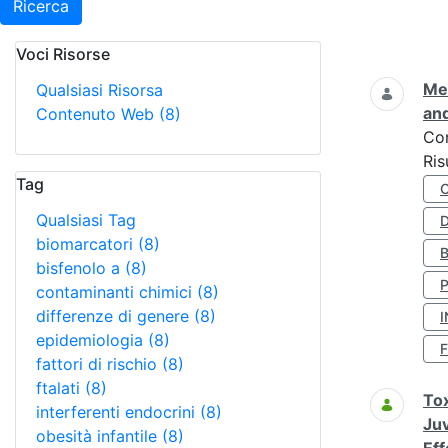
Ricerca
Voci Risorse
Ricerca
Met
Qualsiasi Risorsa
and
Contenuto Web
(8)
Co
Ris
Tag
Qualsiasi Tag
D
biomarcatori
(8)
bisfenolo a
(8)
contaminanti chimici
(8)
differenze di genere
(8)
I
epidemiologia
(8)
fattori di rischio
(8)
ftalati
(8)
Tox
interferenti endocrini
(8)
Juv
obesità infantile
(8)