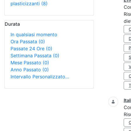
Eff
plasticizzanti
(8)
Co
Ris
die
Durata
In qualsiasi momento
D
Ora Passata
(0)
Passate 24 Ore
(0)
Settimana Passata
(0)
S
Mese Passato
(0)
Anno Passato
(0)
O
Intervallo Personalizzato…
Ita
Co
Ris