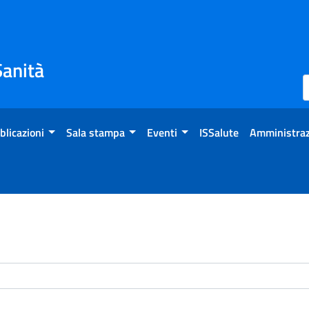
Sanità
blicazioni
Sala stampa
Eventi
ISSalute
Amministraz
enti