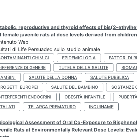
abolic, reproductive and thyroid effects of bis(2-ethylhe
 female juvenile rats at dose levels derived from childre
ntenuto Web
ultati di Life Persuaded sullo studio animale
CONTAMINANTI CHIMICI
EPIDEMIOLOGIA
FATTORI DI R
IFFERENZE DI GENERE
TUTELA DELLA SALUTE
BIOMA
BAMBINI
SALUTE DELLA DONNA
SALUTE PUBBLICA
PROGETTI EUROPEI
SALUTE DEL BAMBINO
SOSTANZE 
NTERFERENTI ENDOCRINI
OBESITÀ INFANTILE
PUBERT
FTALATI
TELARCA PREMATURO
INQUINAME
icological Assessment of Oral Co-Exposure to Bisphenol 
enile Rats at Environmentally Relevant Dose Levels: Evalu