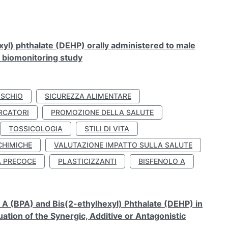
xyl) phthalate (DEHP) orally administered to male
n biomonitoring study
ISCHIO
SICUREZZA ALIMENTARE
RCATORI
PROMOZIONE DELLA SALUTE
TOSSICOLOGIA
STILI DI VITA
CHIMICHE
VALUTAZIONE IMPATTO SULLA SALUTE
À PRECOCE
PLASTICIZZANTI
BISFENOLO A
A (BPA) and Bis(2-ethylhexyl) Phthalate (DEHP) in
ation of the Synergic, Additive or Antagonistic