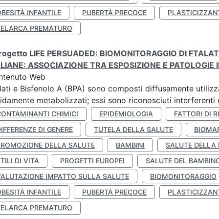
BESITÀ INFANTILE
PUBERTÀ PRECOCE
PLASTICIZZAN
TELARCA PREMATURO
 progetto LIFE PERSUADED: BIOMONITORAGGIO DI FTALA
ALIANE: ASSOCIAZIONE TRA ESPOSIZIONE E PATOLOGIE I
ntenuto Web
lati e Bisfenolo A (BPA) sono composti diffusamente utilizza
idamente metabolizzati; essi sono riconosciuti interferenti e
CONTAMINANTI CHIMICI
EPIDEMIOLOGIA
FATTORI DI R
IFFERENZE DI GENERE
TUTELA DELLA SALUTE
BIOMA
PROMOZIONE DELLA SALUTE
BAMBINI
SALUTE DELLA
TILI DI VITA
PROGETTI EUROPEI
SALUTE DEL BAMBIN
VALUTAZIONE IMPATTO SULLA SALUTE
BIOMONITORAGGIO
BESITÀ INFANTILE
PUBERTÀ PRECOCE
PLASTICIZZAN
TELARCA PREMATURO