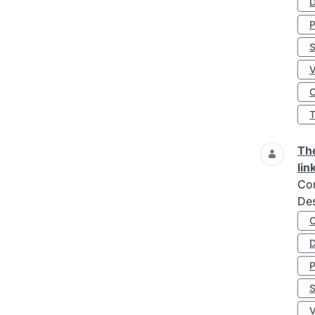
D
S
O
The
lin
Co
Des
D
S