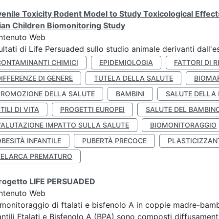
enile Toxicity Rodent Model to Study Toxicological Effec
lian Children Biomonitoring Study
ntenuto Web
ultati di Life Persuaded sullo studio animale derivanti dall'
CONTAMINANTI CHIMICI
EPIDEMIOLOGIA
FATTORI DI R
IFFERENZE DI GENERE
TUTELA DELLA SALUTE
BIOMA
PROMOZIONE DELLA SALUTE
BAMBINI
SALUTE DELLA
TILI DI VITA
PROGETTI EUROPEI
SALUTE DEL BAMBIN
VALUTAZIONE IMPATTO SULLA SALUTE
BIOMONITORAGGIO
BESITÀ INFANTILE
PUBERTÀ PRECOCE
PLASTICIZZAN
TELARCA PREMATURO
 progetto LIFE PERSUADED
ntenuto Web
monitoraggio di ftalati e bisfenolo A in coppie madre-bamb
antili Ftalati e Bisfenolo A (BPA) sono composti diffusamente 