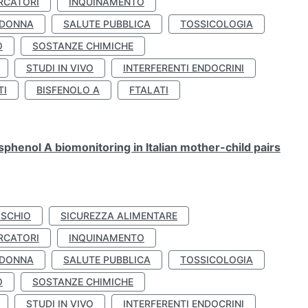
RCATORI
INQUINAMENTO
 DONNA
SALUTE PUBBLICA
TOSSICOLOGIA
O
SOSTANZE CHIMICHE
STUDI IN VIVO
INTERFERENTI ENDOCRINI
TI
BISFENOLO A
FTALATI
henol A biomonitoring in Italian mother-child pairs
ISCHIO
SICUREZZA ALIMENTARE
RCATORI
INQUINAMENTO
 DONNA
SALUTE PUBBLICA
TOSSICOLOGIA
O
SOSTANZE CHIMICHE
STUDI IN VIVO
INTERFERENTI ENDOCRINI