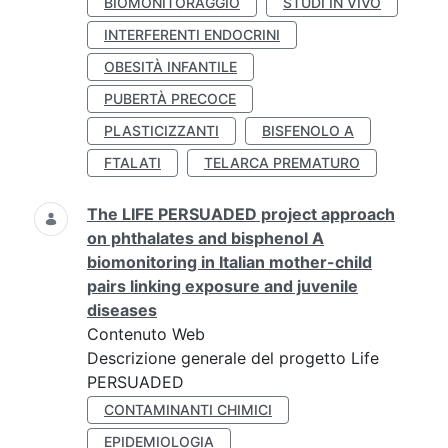
BIOMONITORAGGIO
STUDI IN VIVO
INTERFERENTI ENDOCRINI
OBESITÀ INFANTILE
PUBERTÀ PRECOCE
PLASTICIZZANTI
BISFENOLO A
FTALATI
TELARCA PREMATURO
The LIFE PERSUADED project approach
on phthalates and bisphenol A
biomonitoring in Italian mother-child
pairs linking exposure and juvenile
diseases
Contenuto Web
Descrizione generale del progetto Life
PERSUADED
CONTAMINANTI CHIMICI
EPIDEMIOLOGIA