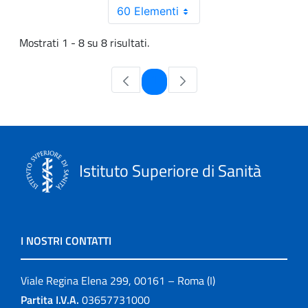
60 Elementi
Mostrati 1 - 8 su 8 risultati.
Pagina
1
Istituto Superiore di Sanità
I NOSTRI CONTATTI
Viale Regina Elena 299, 00161 – Roma (I)
Partita I.V.A.
03657731000