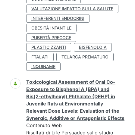
VALUTAZIONE IMPATTO SULLA SALUTE
INTERFERENTI ENDOCRINI
OBESITÀ INFANTILE
PUBERTÀ PRECOCE
PLASTICIZZANTI
BISFENOLO A
FTALATI
TELARCA PREMATURO
INQUINAME
Toxicological Assessment of Oral Co-
Exposure to Bisphenol A (BPA) and
Bis(2-ethylhexyl) Phthalate (DEHP) in
Juvenile Rats at Environmentally
Relevant Dose Levels: Evaluation of the
Synergic, Additive or Antagonistic Effects
Contenuto Web
Risultati di Life Persuaded sullo studio