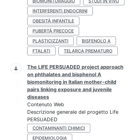
BIOMONITORAGGIO
STUDI IN VIVO
INTERFERENTI ENDOCRINI
OBESITÀ INFANTILE
PUBERTÀ PRECOCE
PLASTICIZZANTI
BISFENOLO A
FTALATI
TELARCA PREMATURO
The LIFE PERSUADED project approach
on phthalates and bisphenol A
biomonitoring in Italian mother-child
pairs linking exposure and juvenile
diseases
Contenuto Web
Descrizione generale del progetto Life
PERSUADED
CONTAMINANTI CHIMICI
EPIDEMIOLOGIA