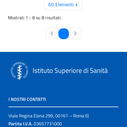
60 Elementi
Mostrati 1 - 8 su 8 risultati.
Pagina
1
Istituto Superiore di Sanità
I NOSTRI CONTATTI
Viale Regina Elena 299, 00161 – Roma (I)
Partita I.V.A.
03657731000