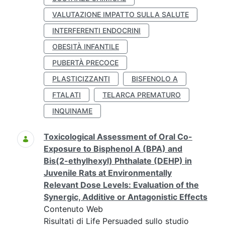
VALUTAZIONE IMPATTO SULLA SALUTE
INTERFERENTI ENDOCRINI
OBESITÀ INFANTILE
PUBERTÀ PRECOCE
PLASTICIZZANTI
BISFENOLO A
FTALATI
TELARCA PREMATURO
INQUINAME
Toxicological Assessment of Oral Co-
Exposure to Bisphenol A (BPA) and
Bis(2-ethylhexyl) Phthalate (DEHP) in
Juvenile Rats at Environmentally
Relevant Dose Levels: Evaluation of the
Synergic, Additive or Antagonistic Effects
Contenuto Web
Risultati di Life Persuaded sullo studio