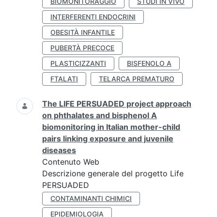
BIOMONITORAGGIO
STUDI IN VIVO
INTERFERENTI ENDOCRINI
OBESITÀ INFANTILE
PUBERTÀ PRECOCE
PLASTICIZZANTI
BISFENOLO A
FTALATI
TELARCA PREMATURO
The LIFE PERSUADED project approach
on phthalates and bisphenol A
biomonitoring in Italian mother-child
pairs linking exposure and juvenile
diseases
Contenuto Web
Descrizione generale del progetto Life
PERSUADED
CONTAMINANTI CHIMICI
EPIDEMIOLOGIA