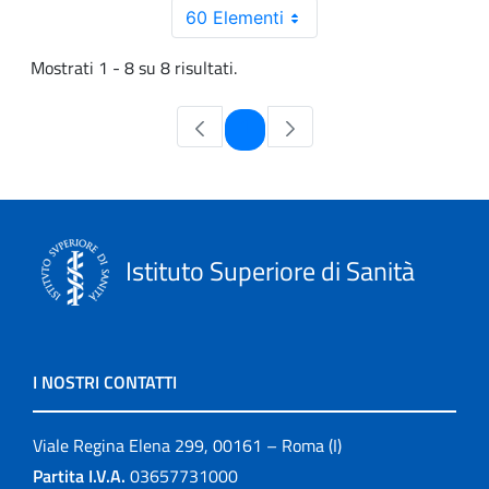
60 Elementi
Mostrati 1 - 8 su 8 risultati.
Pagina
1
Istituto Superiore di Sanità
I NOSTRI CONTATTI
Viale Regina Elena 299, 00161 – Roma (I)
Partita I.V.A.
03657731000