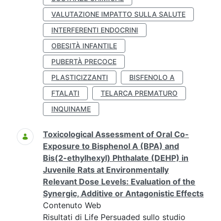
VALUTAZIONE IMPATTO SULLA SALUTE
INTERFERENTI ENDOCRINI
OBESITÀ INFANTILE
PUBERTÀ PRECOCE
PLASTICIZZANTI
BISFENOLO A
FTALATI
TELARCA PREMATURO
INQUINAME
Toxicological Assessment of Oral Co-
Exposure to Bisphenol A (BPA) and
Bis(2-ethylhexyl) Phthalate (DEHP) in
Juvenile Rats at Environmentally
Relevant Dose Levels: Evaluation of the
Synergic, Additive or Antagonistic Effects
Contenuto Web
Risultati di Life Persuaded sullo studio