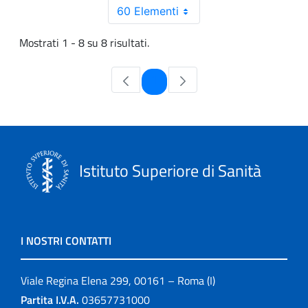
60 Elementi
Mostrati 1 - 8 su 8 risultati.
Pagina
1
Istituto Superiore di Sanità
I NOSTRI CONTATTI
Viale Regina Elena 299, 00161 – Roma (I)
Partita I.V.A.
03657731000