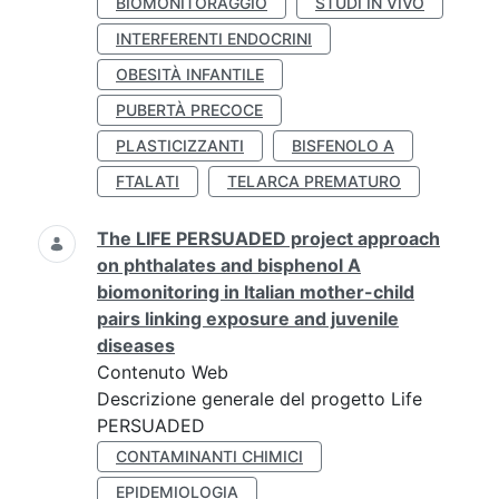
BIOMONITORAGGIO
STUDI IN VIVO
INTERFERENTI ENDOCRINI
OBESITÀ INFANTILE
PUBERTÀ PRECOCE
PLASTICIZZANTI
BISFENOLO A
FTALATI
TELARCA PREMATURO
The LIFE PERSUADED project approach
on phthalates and bisphenol A
biomonitoring in Italian mother-child
pairs linking exposure and juvenile
diseases
Contenuto Web
Descrizione generale del progetto Life
PERSUADED
CONTAMINANTI CHIMICI
EPIDEMIOLOGIA