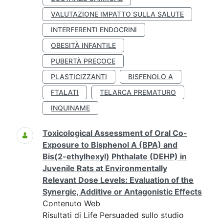
VALUTAZIONE IMPATTO SULLA SALUTE
INTERFERENTI ENDOCRINI
OBESITÀ INFANTILE
PUBERTÀ PRECOCE
PLASTICIZZANTI
BISFENOLO A
FTALATI
TELARCA PREMATURO
INQUINAME
Toxicological Assessment of Oral Co-
Exposure to Bisphenol A (BPA) and
Bis(2-ethylhexyl) Phthalate (DEHP) in
Juvenile Rats at Environmentally
Relevant Dose Levels: Evaluation of the
Synergic, Additive or Antagonistic Effects
Contenuto Web
Risultati di Life Persuaded sullo studio