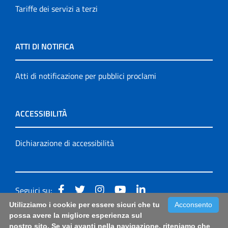
Tariffe dei servizi a terzi
ATTI DI NOTIFICA
Atti di notificazione per pubblici proclami
ACCESSIBILITÀ
Dichiarazione di accessibilità
Seguici su:
Utilizziamo i cookie per essere sicuri che tu
Acconsento
Accessibilità: form di segnalazione di prima istanza per
possa avere la migliore esperienza sul
nostro sito. Se vai avanti nella navigazione, riteniamo che