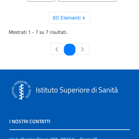
60 Elementi
Mostrati 1 - 7 su 7 risultati.
Pagina
1
Istituto Superiore di Sanità
I NOSTRI CONTATTI