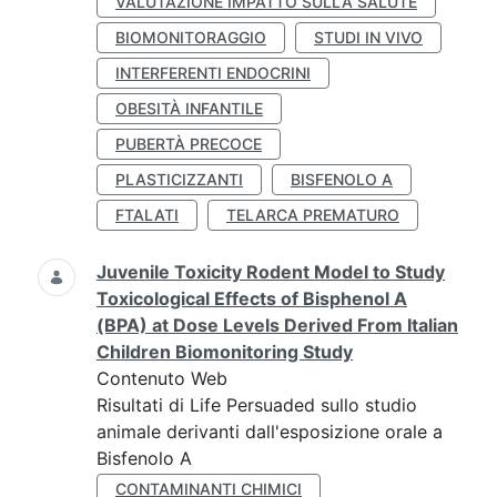
VALUTAZIONE IMPATTO SULLA SALUTE
BIOMONITORAGGIO
STUDI IN VIVO
INTERFERENTI ENDOCRINI
OBESITÀ INFANTILE
PUBERTÀ PRECOCE
PLASTICIZZANTI
BISFENOLO A
FTALATI
TELARCA PREMATURO
Juvenile Toxicity Rodent Model to Study
Toxicological Effects of Bisphenol A
(BPA) at Dose Levels Derived From Italian
Children Biomonitoring Study
Contenuto Web
Risultati di Life Persuaded sullo studio
animale derivanti dall'esposizione orale a
Bisfenolo A
CONTAMINANTI CHIMICI