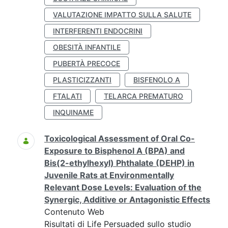
VALUTAZIONE IMPATTO SULLA SALUTE
INTERFERENTI ENDOCRINI
OBESITÀ INFANTILE
PUBERTÀ PRECOCE
PLASTICIZZANTI
BISFENOLO A
FTALATI
TELARCA PREMATURO
INQUINAME
Toxicological Assessment of Oral Co-
Exposure to Bisphenol A (BPA) and
Bis(2-ethylhexyl) Phthalate (DEHP) in
Juvenile Rats at Environmentally
Relevant Dose Levels: Evaluation of the
Synergic, Additive or Antagonistic Effects
Contenuto Web
Risultati di Life Persuaded sullo studio