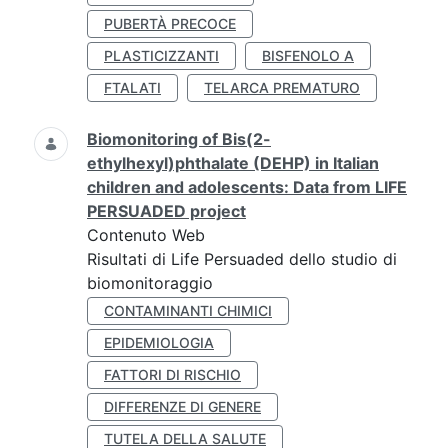
PUBERTÀ PRECOCE
PLASTICIZZANTI
BISFENOLO A
FTALATI
TELARCA PREMATURO
Biomonitoring of Bis(2-
ethylhexyl)phthalate (DEHP) in Italian
children and adolescents: Data from LIFE
PERSUADED project
Contenuto Web
Risultati di Life Persuaded dello studio di
biomonitoraggio
CONTAMINANTI CHIMICI
EPIDEMIOLOGIA
FATTORI DI RISCHIO
DIFFERENZE DI GENERE
TUTELA DELLA SALUTE