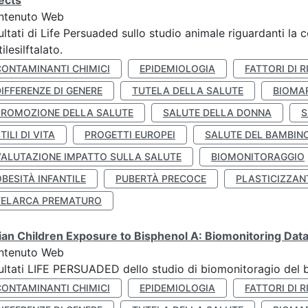
ects
ntenuto Web
ultati di Life Persuaded sullo studio animale riguardanti la 
tilesilftalato.
CONTAMINANTI CHIMICI
EPIDEMIOLOGIA
FATTORI DI R
IFFERENZE DI GENERE
TUTELA DELLA SALUTE
BIOMA
PROMOZIONE DELLA SALUTE
SALUTE DELLA DONNA
S
TILI DI VITA
PROGETTI EUROPEI
SALUTE DEL BAMBIN
VALUTAZIONE IMPATTO SULLA SALUTE
BIOMONITORAGGIO
BESITÀ INFANTILE
PUBERTÀ PRECOCE
PLASTICIZZAN
TELARCA PREMATURO
lian Children Exposure to Bisphenol A: Biomonitoring Da
ntenuto Web
ultati LIFE PERSUADED dello studio di biomonitoragio del 
CONTAMINANTI CHIMICI
EPIDEMIOLOGIA
FATTORI DI R