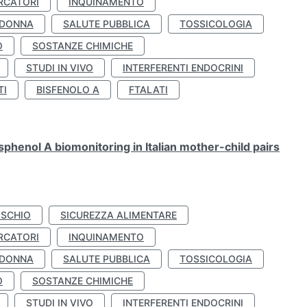
RCATORI
INQUINAMENTO
 DONNA
SALUTE PUBBLICA
TOSSICOLOGIA
O
SOSTANZE CHIMICHE
STUDI IN VIVO
INTERFERENTI ENDOCRINI
TI
BISFENOLO A
FTALATI
henol A biomonitoring in Italian mother-child pairs
ISCHIO
SICUREZZA ALIMENTARE
RCATORI
INQUINAMENTO
 DONNA
SALUTE PUBBLICA
TOSSICOLOGIA
O
SOSTANZE CHIMICHE
STUDI IN VIVO
INTERFERENTI ENDOCRINI