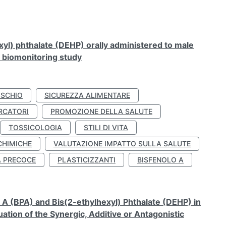
xyl) phthalate (DEHP) orally administered to male
n biomonitoring study
ISCHIO
SICUREZZA ALIMENTARE
RCATORI
PROMOZIONE DELLA SALUTE
TOSSICOLOGIA
STILI DI VITA
CHIMICHE
VALUTAZIONE IMPATTO SULLA SALUTE
À PRECOCE
PLASTICIZZANTI
BISFENOLO A
A (BPA) and Bis(2-ethylhexyl) Phthalate (DEHP) in
ation of the Synergic, Additive or Antagonistic