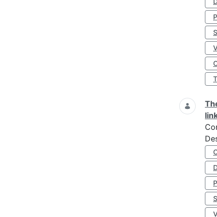
D
S
O
The
lin
Co
Des
D
S