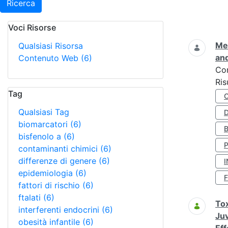
Ricerca
Voci Risorse
Ricerca
Met
Qualsiasi Risorsa
and
Contenuto Web
(6)
Co
Ris
Tag
Qualsiasi Tag
D
biomarcatori
(6)
bisfenolo a
(6)
contaminanti chimici
(6)
differenze di genere
(6)
I
epidemiologia
(6)
fattori di rischio
(6)
ftalati
(6)
Tox
interferenti endocrini
(6)
Juv
obesità infantile
(6)