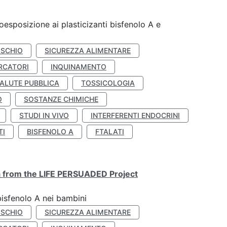
coesposizione ai plasticizanti bisfenolo A e
ISCHIO
SICUREZZA ALIMENTARE
RCATORI
INQUINAMENTO
ALUTE PUBBLICA
TOSSICOLOGIA
O
SOSTANZE CHIMICHE
STUDI IN VIVO
INTERFERENTI ENDOCRINI
TI
BISFENOLO A
FTALATI
ta from the LIFE PERSUADED Project
bisfenolo A nei bambini
ISCHIO
SICUREZZA ALIMENTARE