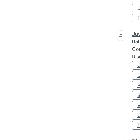
O
Juv
Ita
Co
Ris
D
S
O