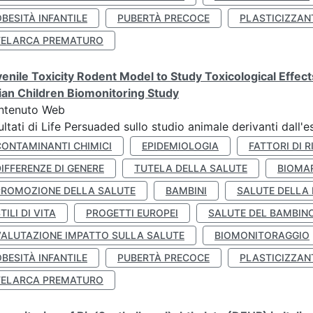
BESITÀ INFANTILE
PUBERTÀ PRECOCE
PLASTICIZZAN
TELARCA PREMATURO
enile Toxicity Rodent Model to Study Toxicological Effec
lian Children Biomonitoring Study
ntenuto Web
ultati di Life Persuaded sullo studio animale derivanti dall'
CONTAMINANTI CHIMICI
EPIDEMIOLOGIA
FATTORI DI R
IFFERENZE DI GENERE
TUTELA DELLA SALUTE
BIOMA
PROMOZIONE DELLA SALUTE
BAMBINI
SALUTE DELLA
TILI DI VITA
PROGETTI EUROPEI
SALUTE DEL BAMBIN
VALUTAZIONE IMPATTO SULLA SALUTE
BIOMONITORAGGIO
BESITÀ INFANTILE
PUBERTÀ PRECOCE
PLASTICIZZAN
TELARCA PREMATURO