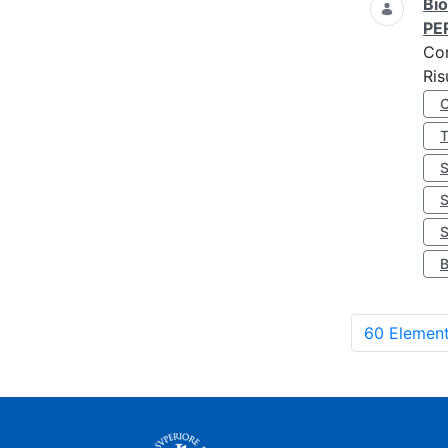
Bio
PE
Co
Ris
S
60 Element