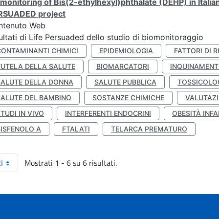
monitoring of Bis(2-ethylhexyl)phthalate (DEHP) in Italia
RSUADED project
ntenuto Web
ultati di Life Persuaded dello studio di biomonitoraggio
CONTAMINANTI CHIMICI
EPIDEMIOLOGIA
FATTORI DI R
TUTELA DELLA SALUTE
BIOMARCATORI
INQUINAMEN
SALUTE DELLA DONNA
SALUTE PUBBLICA
TOSSICOLO
SALUTE DEL BAMBINO
SOSTANZE CHIMICHE
VALUTAZI
TUDI IN VIVO
INTERFERENTI ENDOCRINI
OBESITÀ INFA
BISFENOLO A
FTALATI
TELARCA PREMATURO
Mostrati 1 - 6 su 6 risultati.
i