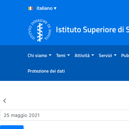
Salta al Contenuto
Salta al Footer
Istituto Superiore di 
Chi siamo
Temi
Attività
Servizi
Pub
Protezione dei dati
Risultati della Ricerca - Ev