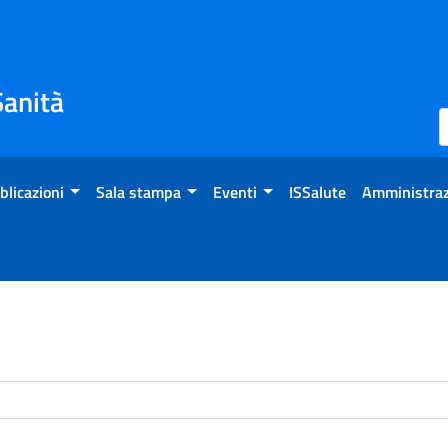
Sanità
blicazioni
Sala stampa
Eventi
ISSalute
Amministraz
enti