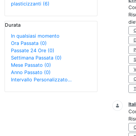
Eff
plasticizzanti
(6)
Co
Ris
die
Durata
In qualsiasi momento
D
Ora Passata
(0)
Passate 24 Ore
(0)
Settimana Passata
(0)
S
Mese Passato
(0)
Anno Passato
(0)
O
Intervallo Personalizzato…
Ita
Co
Ris