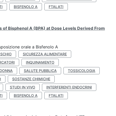
TI
BISFENOLO A
FTALATI
ts of Bisphenol A (BPA) at Dose Levels Derived From
esposizione orale a Bisfenolo A
ISCHIO
SICUREZZA ALIMENTARE
RCATORI
INQUINAMENTO
 DONNA
SALUTE PUBBLICA
TOSSICOLOGIA
O
SOSTANZE CHIMICHE
STUDI IN VIVO
INTERFERENTI ENDOCRINI
TI
BISFENOLO A
FTALATI