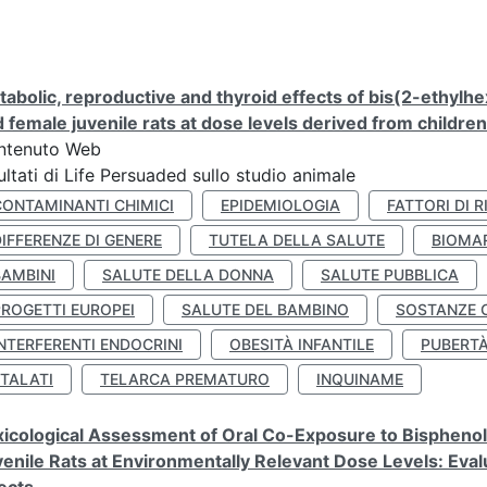
abolic, reproductive and thyroid effects of bis(2-ethylhe
 female juvenile rats at dose levels derived from childre
ntenuto Web
ultati di Life Persuaded sullo studio animale
CONTAMINANTI CHIMICI
EPIDEMIOLOGIA
FATTORI DI R
IFFERENZE DI GENERE
TUTELA DELLA SALUTE
BIOMA
BAMBINI
SALUTE DELLA DONNA
SALUTE PUBBLICA
PROGETTI EUROPEI
SALUTE DEL BAMBINO
SOSTANZE 
NTERFERENTI ENDOCRINI
OBESITÀ INFANTILE
PUBERT
FTALATI
TELARCA PREMATURO
INQUINAME
icological Assessment of Oral Co-Exposure to Bisphenol 
enile Rats at Environmentally Relevant Dose Levels: Evalu