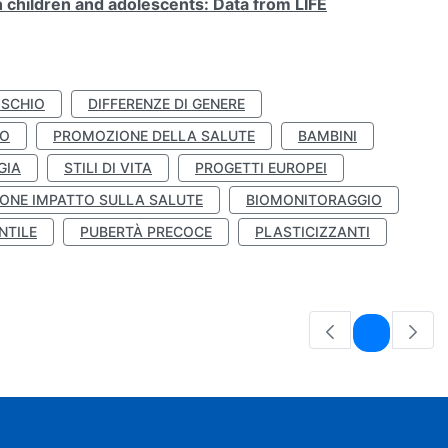
n children and adolescents: Data from LIFE
ISCHIO
DIFFERENZE DI GENERE
TO
PROMOZIONE DELLA SALUTE
BAMBINI
GIA
STILI DI VITA
PROGETTI EUROPEI
ONE IMPATTO SULLA SALUTE
BIOMONITORAGGIO
NTILE
PUBERTÀ PRECOCE
PLASTICIZZANTI
Pagina
1