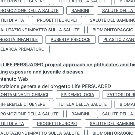
IFFERENZE DI GENERE
TUTELA DELLA SALUTE
BIOMA
PROMOZIONE DELLA SALUTE
BAMBINI
SALUTE DELLA
TILI DI VITA
PROGETTI EUROPEI
SALUTE DEL BAMBIN
VALUTAZIONE IMPATTO SULLA SALUTE
BIOMONITORAGGIO
BESITÀ INFANTILE
PUBERTÀ PRECOCE
PLASTICIZZAN
TELARCA PREMATURO
 LIFE PERSUADED project approach on phthalates and bisp
king exposure and juvenile diseases
ntenuto Web
crizione generale del progetto Life PERSUADED
CONTAMINANTI CHIMICI
EPIDEMIOLOGIA
FATTORI DI R
IFFERENZE DI GENERE
TUTELA DELLA SALUTE
BIOMA
PROMOZIONE DELLA SALUTE
BAMBINI
SALUTE DELLA
TILI DI VITA
PROGETTI EUROPEI
SALUTE DEL BAMBIN
VALUTAZIONE IMPATTO SULLA SALUTE
BIOMONITORAGGIO