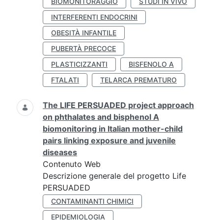
BIOMONITORAGGIO
STUDI IN VIVO
INTERFERENTI ENDOCRINI
OBESITÀ INFANTILE
PUBERTÀ PRECOCE
PLASTICIZZANTI
BISFENOLO A
FTALATI
TELARCA PREMATURO
The LIFE PERSUADED project approach
on phthalates and bisphenol A
biomonitoring in Italian mother-child
pairs linking exposure and juvenile
diseases
Contenuto Web
Descrizione generale del progetto Life
PERSUADED
CONTAMINANTI CHIMICI
EPIDEMIOLOGIA