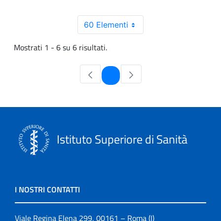
60 Elementi
Mostrati 1 - 6 su 6 risultati.
Pagina
1
Istituto Superiore di Sanità
I NOSTRI CONTATTI
Viale Regina Elena 299, 00161 – Roma (I)