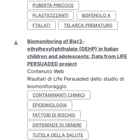
PUBERTÀ PRECOCE
PLASTICIZZANTI
BISFENOLO A
FTALATI
TELARCA PREMATURO
Biomonitoring of Bis(2-
ethylhexyl)phthalate (DEHP) in Italian
children and adolescents: Data from LIFE
PERSUADED project
Contenuto Web
Risultati di Life Persuaded dello studio di
biomonitoraggio
CONTAMINANTI CHIMICI
EPIDEMIOLOGIA
FATTORI DI RISCHIO
DIFFERENZE DI GENERE
TUTELA DELLA SALUTE