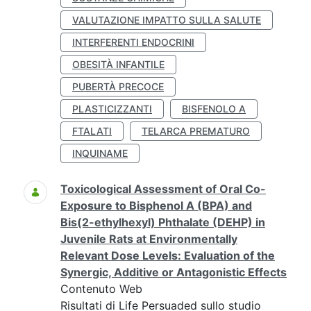
VALUTAZIONE IMPATTO SULLA SALUTE
INTERFERENTI ENDOCRINI
OBESITÀ INFANTILE
PUBERTÀ PRECOCE
PLASTICIZZANTI
BISFENOLO A
FTALATI
TELARCA PREMATURO
INQUINAME
Toxicological Assessment of Oral Co-
Exposure to Bisphenol A (BPA) and
Bis(2-ethylhexyl) Phthalate (DEHP) in
Juvenile Rats at Environmentally
Relevant Dose Levels: Evaluation of the
Synergic, Additive or Antagonistic Effects
Contenuto Web
Risultati di Life Persuaded sullo studio