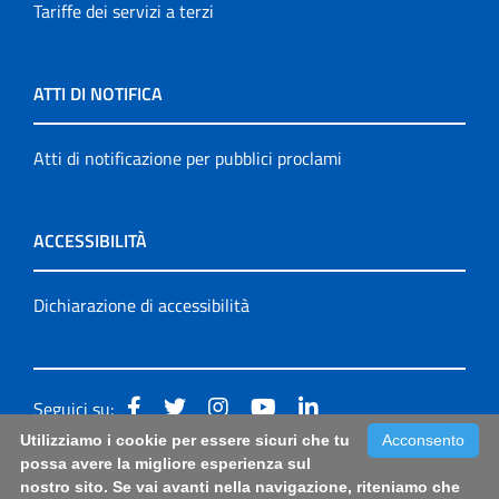
Tariffe dei servizi a terzi
ATTI DI NOTIFICA
Atti di notificazione per pubblici proclami
ACCESSIBILITÀ
Dichiarazione di accessibilità
Seguici su:
Utilizziamo i cookie per essere sicuri che tu
Acconsento
Accessibilità: form di segnalazione di prima istanza per
possa avere la migliore esperienza sul
nostro sito. Se vai avanti nella navigazione, riteniamo che
questa pagina
|
Note Legali
|
Sitemap