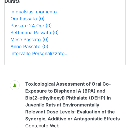
Durata
In qualsiasi momento
Ora Passata
(0)
Passate 24 Ore
(0)
Settimana Passata
(0)
Mese Passato
(0)
Anno Passato
(0)
Intervallo Personalizzato…
Ricerca
Toxicological Assessment of Oral Co-
Exposure to Bisphenol A (BPA) and
Bis(2-ethylhexyl) Phthalate (DEHP) in
Juvenile Rats at Environmentally
Relevant Dose Levels: Evaluation of the
Synergic, Additive or Antagonistic Effects
Contenuto Web