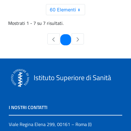
60 Elementi
Mostrati 1 - 7 su 7 risultati.
Pagina
1
Istituto Superiore di Sanità
I NOSTRI CONTATTI
Viale Regina Elena 299, 00161 – Roma (I)