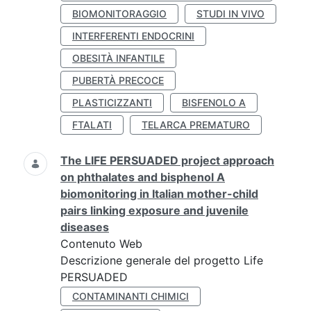
BIOMONITORAGGIO
STUDI IN VIVO
INTERFERENTI ENDOCRINI
OBESITÀ INFANTILE
PUBERTÀ PRECOCE
PLASTICIZZANTI
BISFENOLO A
FTALATI
TELARCA PREMATURO
The LIFE PERSUADED project approach
on phthalates and bisphenol A
biomonitoring in Italian mother-child
pairs linking exposure and juvenile
diseases
Contenuto Web
Descrizione generale del progetto Life
PERSUADED
CONTAMINANTI CHIMICI