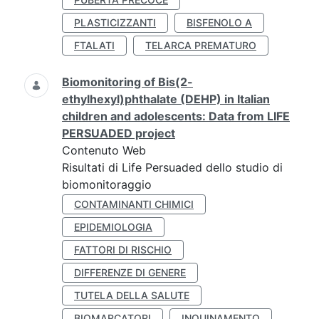
PLASTICIZZANTI
BISFENOLO A
FTALATI
TELARCA PREMATURO
Biomonitoring of Bis(2-
ethylhexyl)phthalate (DEHP) in Italian
children and adolescents: Data from LIFE
PERSUADED project
Contenuto Web
Risultati di Life Persuaded dello studio di
biomonitoraggio
CONTAMINANTI CHIMICI
EPIDEMIOLOGIA
FATTORI DI RISCHIO
DIFFERENZE DI GENERE
TUTELA DELLA SALUTE
BIOMARCATORI
INQUINAMENTO