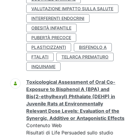
VALUTAZIONE IMPATTO SULLA SALUTE
INTERFERENTI ENDOCRINI
OBESITÀ INFANTILE
PUBERTÀ PRECOCE
PLASTICIZZANTI
BISFENOLO A
FTALATI
TELARCA PREMATURO
INQUINAME
Toxicological Assessment of Oral Co-
Exposure to Bisphenol A (BPA) and
Bis(2-ethylhexyl) Phthalate (DEHP) in
Juvenile Rats at Environmentally
Relevant Dose Levels: Evaluation of the
Synergic, Additive or Antagonistic Effects
Contenuto Web
Risultati di Life Persuaded sullo studio