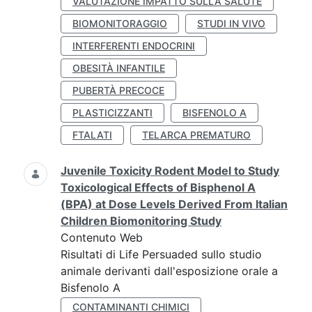
VALUTAZIONE IMPATTO SULLA SALUTE
BIOMONITORAGGIO
STUDI IN VIVO
INTERFERENTI ENDOCRINI
OBESITÀ INFANTILE
PUBERTÀ PRECOCE
PLASTICIZZANTI
BISFENOLO A
FTALATI
TELARCA PREMATURO
Juvenile Toxicity Rodent Model to Study
Toxicological Effects of Bisphenol A
(BPA) at Dose Levels Derived From Italian
Children Biomonitoring Study
Contenuto Web
Risultati di Life Persuaded sullo studio
animale derivanti dall'esposizione orale a
Bisfenolo A
CONTAMINANTI CHIMICI