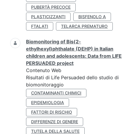
PUBERTÀ PRECOCE
PLASTICIZZANTI
BISFENOLO A
FTALATI
TELARCA PREMATURO
Biomonitoring of Bis(2-
ethylhexyl)phthalate (DEHP) in Italian
children and adolescents: Data from LIFE
PERSUADED project
Contenuto Web
Risultati di Life Persuaded dello studio di
biomonitoraggio
CONTAMINANTI CHIMICI
EPIDEMIOLOGIA
FATTORI DI RISCHIO
DIFFERENZE DI GENERE
TUTELA DELLA SALUTE