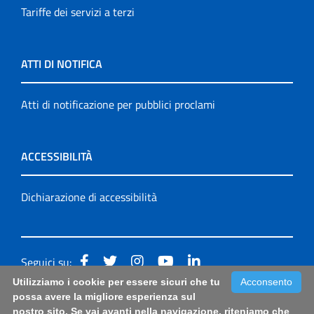
Tariffe dei servizi a terzi
ATTI DI NOTIFICA
Atti di notificazione per pubblici proclami
ACCESSIBILITÀ
Dichiarazione di accessibilità
Seguici su:
Utilizziamo i cookie per essere sicuri che tu
Acconsento
Accessibilità: form di segnalazione di prima istanza per
possa avere la migliore esperienza sul
nostro sito. Se vai avanti nella navigazione, riteniamo che