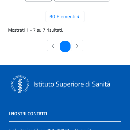
60 Elementi
Mostrati 1 - 7 su 7 risultati.
Pagina
1
Istituto Superiore di Sanità
I NOSTRI CONTATTI