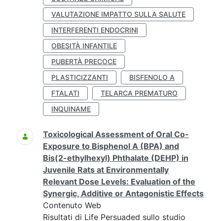
VALUTAZIONE IMPATTO SULLA SALUTE
INTERFERENTI ENDOCRINI
OBESITÀ INFANTILE
PUBERTÀ PRECOCE
PLASTICIZZANTI
BISFENOLO A
FTALATI
TELARCA PREMATURO
INQUINAME
Toxicological Assessment of Oral Co-
Exposure to Bisphenol A (BPA) and
Bis(2-ethylhexyl) Phthalate (DEHP) in
Juvenile Rats at Environmentally
Relevant Dose Levels: Evaluation of the
Synergic, Additive or Antagonistic Effects
Contenuto Web
Risultati di Life Persuaded sullo studio