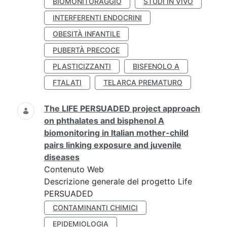
BIOMONITORAGGIO
STUDI IN VIVO
INTERFERENTI ENDOCRINI
OBESITÀ INFANTILE
PUBERTÀ PRECOCE
PLASTICIZZANTI
BISFENOLO A
FTALATI
TELARCA PREMATURO
The LIFE PERSUADED project approach
on phthalates and bisphenol A
biomonitoring in Italian mother-child
pairs linking exposure and juvenile
diseases
Contenuto Web
Descrizione generale del progetto Life
PERSUADED
CONTAMINANTI CHIMICI
EPIDEMIOLOGIA