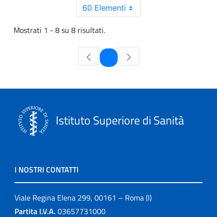
60 Elementi
Mostrati 1 - 8 su 8 risultati.
Pagina
1
Istituto Superiore di Sanità
I NOSTRI CONTATTI
Viale Regina Elena 299, 00161 – Roma (I)
Partita I.V.A.
03657731000