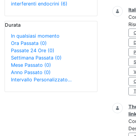
interferenti endocrini
(6)
Ita
Co
Ris
Durata
In qualsiasi momento
D
Ora Passata
(0)
Passate 24 Ore
(0)
Settimana Passata
(0)
S
Mese Passato
(0)
Anno Passato
(0)
Intervallo Personalizzato…
O
The
lin
Co
Des