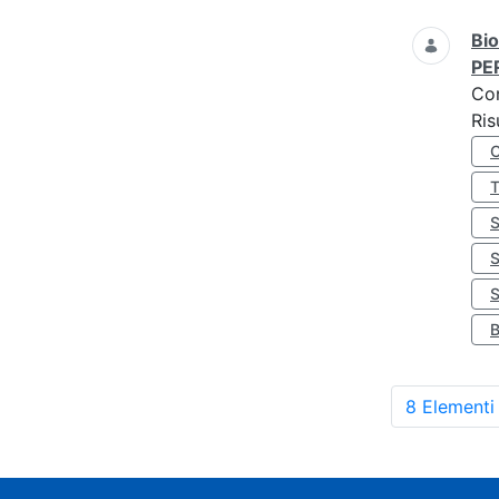
Bio
PE
Co
Ris
S
8 Elementi