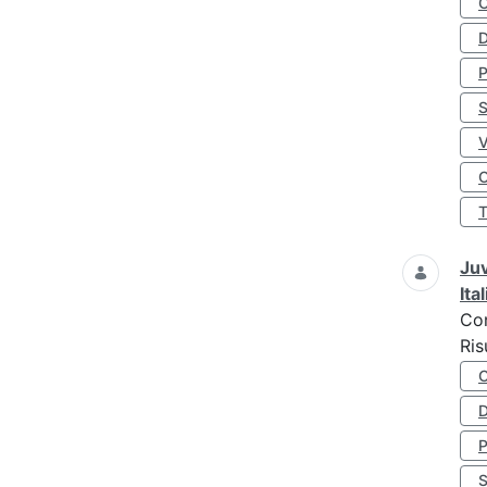
D
S
O
Juv
Ita
Co
Ris
D
S