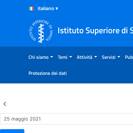
Salta al Contenuto
Salta al Footer
Istituto Superiore di 
Chi siamo
Temi
Attività
Servizi
Pub
Protezione dei dati
Risultati della Ricerca - Ev