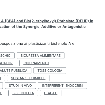
A (BPA) and Bis(2-ethylhexyl) Phthalate (DEHP) in
ation of the Synergic, Additive or Antagonistic
coesposizione ai plasticizanti bisfenolo A e
ISCHIO
SICUREZZA ALIMENTARE
RCATORI
INQUINAMENTO
ALUTE PUBBLICA
TOSSICOLOGIA
O
SOSTANZE CHIMICHE
STUDI IN VIVO
INTERFERENTI ENDOCRINI
TI
BISFENOLO A
FTALATI