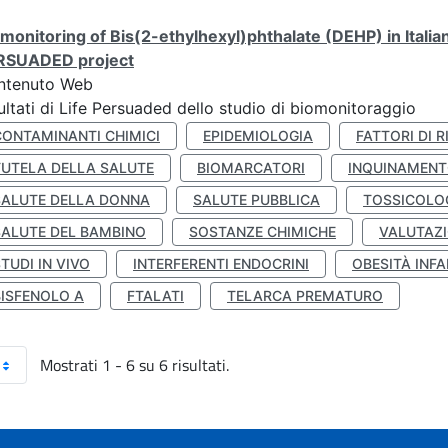
monitoring of Bis(2-ethylhexyl)phthalate (DEHP) in Italia
RSUADED project
ntenuto Web
ultati di Life Persuaded dello studio di biomonitoraggio
CONTAMINANTI CHIMICI
EPIDEMIOLOGIA
FATTORI DI R
TUTELA DELLA SALUTE
BIOMARCATORI
INQUINAMEN
SALUTE DELLA DONNA
SALUTE PUBBLICA
TOSSICOLO
SALUTE DEL BAMBINO
SOSTANZE CHIMICHE
VALUTAZI
TUDI IN VIVO
INTERFERENTI ENDOCRINI
OBESITÀ INFA
BISFENOLO A
FTALATI
TELARCA PREMATURO
Mostrati 1 - 6 su 6 risultati.