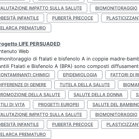
VALUTAZIONE IMPATTO SULLA SALUTE
BIOMONITORAGGIO
BESITÀ INFANTILE
PUBERTÀ PRECOCE
PLASTICIZZAN
TELARCA PREMATURO
 progetto LIFE PERSUADED
ntenuto Web
monitoraggio di ftalati e bisfenolo A in coppie madre-bamb
antili Ftalati e Bisfenolo A (BPA) sono composti diffusamente 
CONTAMINANTI CHIMICI
EPIDEMIOLOGIA
FATTORI DI R
IFFERENZE DI GENERE
TUTELA DELLA SALUTE
BIOMA
PROMOZIONE DELLA SALUTE
SALUTE DELLA DONNA
S
TILI DI VITA
PROGETTI EUROPEI
SALUTE DEL BAMBIN
VALUTAZIONE IMPATTO SULLA SALUTE
BIOMONITORAGGIO
BESITÀ INFANTILE
PUBERTÀ PRECOCE
PLASTICIZZAN
TELARCA PREMATURO