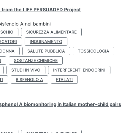
ta from the LIFE PERSUADED Project
bisfenolo A nei bambini
ISCHIO
SICUREZZA ALIMENTARE
RCATORI
INQUINAMENTO
 DONNA
SALUTE PUBBLICA
TOSSICOLOGIA
O
SOSTANZE CHIMICHE
STUDI IN VIVO
INTERFERENTI ENDOCRINI
TI
BISFENOLO A
FTALATI
henol A biomonitoring in Italian mother-child pairs