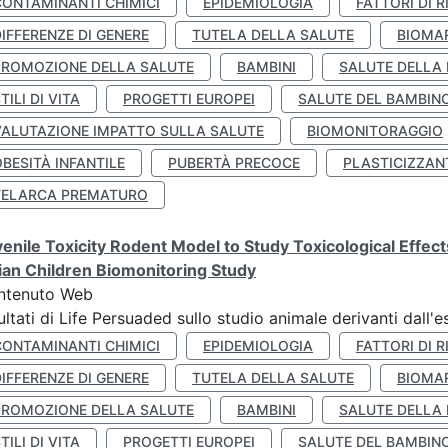
CONTAMINANTI CHIMICI
EPIDEMIOLOGIA
FATTORI DI R
IFFERENZE DI GENERE
TUTELA DELLA SALUTE
BIOMA
PROMOZIONE DELLA SALUTE
BAMBINI
SALUTE DELLA
TILI DI VITA
PROGETTI EUROPEI
SALUTE DEL BAMBIN
VALUTAZIONE IMPATTO SULLA SALUTE
BIOMONITORAGGIO
BESITÀ INFANTILE
PUBERTÀ PRECOCE
PLASTICIZZAN
TELARCA PREMATURO
enile Toxicity Rodent Model to Study Toxicological Effec
lian Children Biomonitoring Study
ntenuto Web
ultati di Life Persuaded sullo studio animale derivanti dall'
CONTAMINANTI CHIMICI
EPIDEMIOLOGIA
FATTORI DI R
IFFERENZE DI GENERE
TUTELA DELLA SALUTE
BIOMA
PROMOZIONE DELLA SALUTE
BAMBINI
SALUTE DELLA
TILI DI VITA
PROGETTI EUROPEI
SALUTE DEL BAMBIN