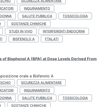
ISCHIO
SICUREZZA ALIMENTARE
RCATORI
INQUINAMENTO
 DONNA
SALUTE PUBBLICA
TOSSICOLOGIA
O
SOSTANZE CHIMICHE
STUDI IN VIVO
INTERFERENTI ENDOCRINI
TI
BISFENOLO A
FTALATI
ts of Bisphenol A (BPA) at Dose Levels Derived From
esposizione orale a Bisfenolo A
ISCHIO
SICUREZZA ALIMENTARE
RCATORI
INQUINAMENTO
 DONNA
SALUTE PUBBLICA
TOSSICOLOGIA
O
SOSTANZE CHIMICHE