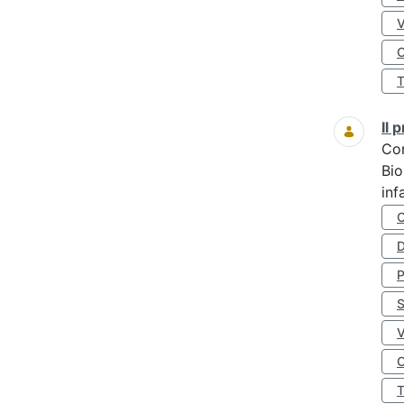
O
Il
Co
Bio
inf
D
S
O