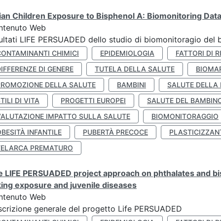
lian Children Exposure to Bisphenol A: Biomonitoring Da
ntenuto Web
ultati LIFE PERSUADED dello studio di biomonitoragio del 
CONTAMINANTI CHIMICI
EPIDEMIOLOGIA
FATTORI DI R
IFFERENZE DI GENERE
TUTELA DELLA SALUTE
BIOMA
PROMOZIONE DELLA SALUTE
BAMBINI
SALUTE DELLA
TILI DI VITA
PROGETTI EUROPEI
SALUTE DEL BAMBIN
VALUTAZIONE IMPATTO SULLA SALUTE
BIOMONITORAGGIO
BESITÀ INFANTILE
PUBERTÀ PRECOCE
PLASTICIZZAN
TELARCA PREMATURO
 LIFE PERSUADED project approach on phthalates and bisp
king exposure and juvenile diseases
ntenuto Web
crizione generale del progetto Life PERSUADED