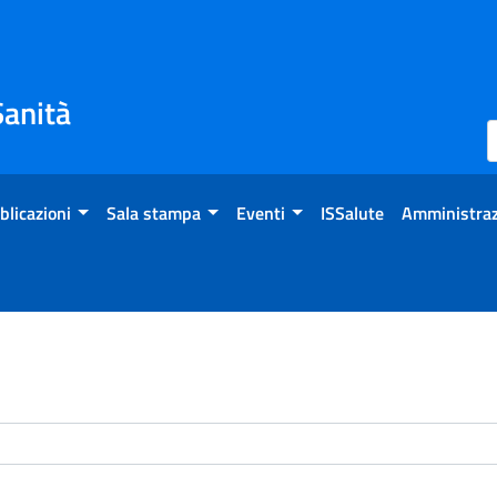
Sanità
blicazioni
Sala stampa
Eventi
ISSalute
Amministraz
enti