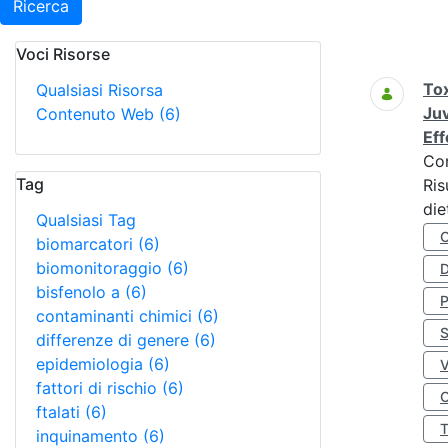
Ricerca
Voci Risorse
Ricerca
Tox
Qualsiasi Risorsa
Juv
Contenuto Web
(6)
Eff
Co
Tag
Ris
die
Qualsiasi Tag
biomarcatori
(6)
biomonitoraggio
(6)
D
bisfenolo a
(6)
contaminanti chimici
(6)
S
differenze di genere
(6)
epidemiologia
(6)
fattori di rischio
(6)
O
ftalati
(6)
inquinamento
(6)