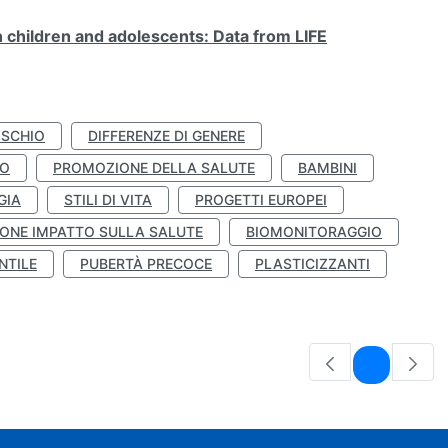
n children and adolescents: Data from LIFE
ISCHIO
DIFFERENZE DI GENERE
TO
PROMOZIONE DELLA SALUTE
BAMBINI
GIA
STILI DI VITA
PROGETTI EUROPEI
ONE IMPATTO SULLA SALUTE
BIOMONITORAGGIO
NTILE
PUBERTÀ PRECOCE
PLASTICIZZANTI
Pagina
1