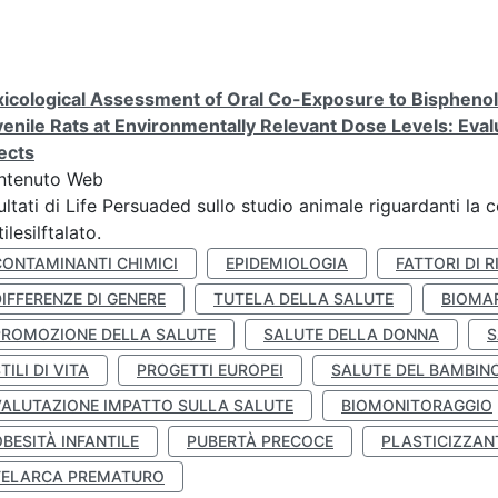
icological Assessment of Oral Co-Exposure to Bisphenol 
enile Rats at Environmentally Relevant Dose Levels: Evalu
ects
ntenuto Web
ultati di Life Persuaded sullo studio animale riguardanti la 
tilesilftalato.
CONTAMINANTI CHIMICI
EPIDEMIOLOGIA
FATTORI DI R
IFFERENZE DI GENERE
TUTELA DELLA SALUTE
BIOMA
PROMOZIONE DELLA SALUTE
SALUTE DELLA DONNA
S
TILI DI VITA
PROGETTI EUROPEI
SALUTE DEL BAMBIN
VALUTAZIONE IMPATTO SULLA SALUTE
BIOMONITORAGGIO
BESITÀ INFANTILE
PUBERTÀ PRECOCE
PLASTICIZZAN
TELARCA PREMATURO