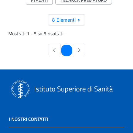
FTALATI
TELARCA PREMATURO
8 Elementi
Mostrati 1 - 5 su 5 risultati.
Pagina
1
Istituto Superiore di Sanità
I NOSTRI CONTATTI