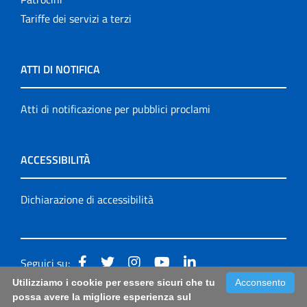
Tariffe dei servizi a terzi
ATTI DI NOTIFICA
Atti di notificazione per pubblici proclami
ACCESSIBILITÀ
Dichiarazione di accessibilità
Seguici su:
Utilizziamo i cookie per essere sicuri che tu
Acconsento
Accessibilità: form di segnalazione di prima istanza per
possa avere la migliore esperienza sul