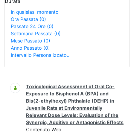
Durata
In qualsiasi momento
Ora Passata
(0)
Passate 24 Ore
(0)
Settimana Passata
(0)
Mese Passato
(0)
Anno Passato
(0)
Intervallo Personalizzato…
Ricerca
Toxicological Assessment of Oral Co-
Exposure to Bisphenol A (BPA) and
Bis(2-ethylhexyl) Phthalate (DEHP) in
Juvenile Rats at Environmentally
Relevant Dose Levels: Evaluation of the
Synergic, Additive or Antagonistic Effects
Contenuto Web