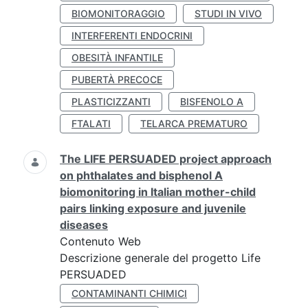
BIOMONITORAGGIO
STUDI IN VIVO
INTERFERENTI ENDOCRINI
OBESITÀ INFANTILE
PUBERTÀ PRECOCE
PLASTICIZZANTI
BISFENOLO A
FTALATI
TELARCA PREMATURO
The LIFE PERSUADED project approach
on phthalates and bisphenol A
biomonitoring in Italian mother-child
pairs linking exposure and juvenile
diseases
Contenuto Web
Descrizione generale del progetto Life
PERSUADED
CONTAMINANTI CHIMICI