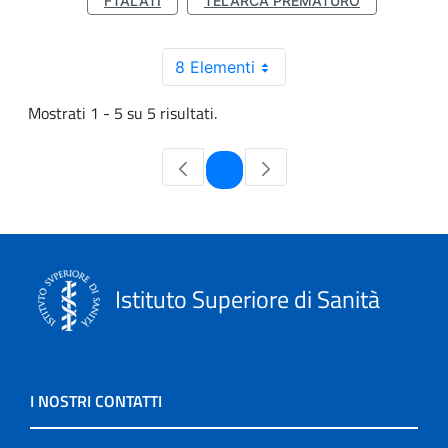
FTALATI
TELARCA PREMATURO
8 Elementi
Mostrati 1 - 5 su 5 risultati.
Pagina
1
Istituto Superiore di Sanità
I NOSTRI CONTATTI