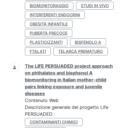
BIOMONITORAGGIO
STUDI IN VIVO
INTERFERENTI ENDOCRINI
OBESITÀ INFANTILE
PUBERTÀ PRECOCE
PLASTICIZZANTI
BISFENOLO A
FTALATI
TELARCA PREMATURO
The LIFE PERSUADED project approach
on phthalates and bisphenol A
biomonitoring in Italian mother-child
pairs linking exposure and juvenile
diseases
Contenuto Web
Descrizione generale del progetto Life
PERSUADED
CONTAMINANTI CHIMICI