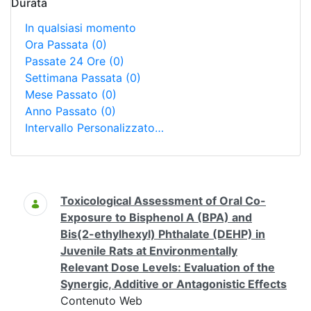
Durata
In qualsiasi momento
Ora Passata
(0)
Passate 24 Ore
(0)
Settimana Passata
(0)
Mese Passato
(0)
Anno Passato
(0)
Intervallo Personalizzato…
Ricerca
Toxicological Assessment of Oral Co-
Exposure to Bisphenol A (BPA) and
Bis(2-ethylhexyl) Phthalate (DEHP) in
Juvenile Rats at Environmentally
Relevant Dose Levels: Evaluation of the
Synergic, Additive or Antagonistic Effects
Contenuto Web