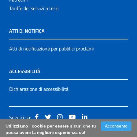
Tariffe dei servizi a terzi
ATTI DI NOTIFICA
Atti di notificazione per pubblici proclami
ACCESSIBILITÀ
Dichiarazione di accessibilità
Seguici su:
Utilizziamo i cookie per essere sicuri che tu
Acconsento
Accessibilità: form di segnalazione di prima istanza per
possa avere la migliore esperienza sul