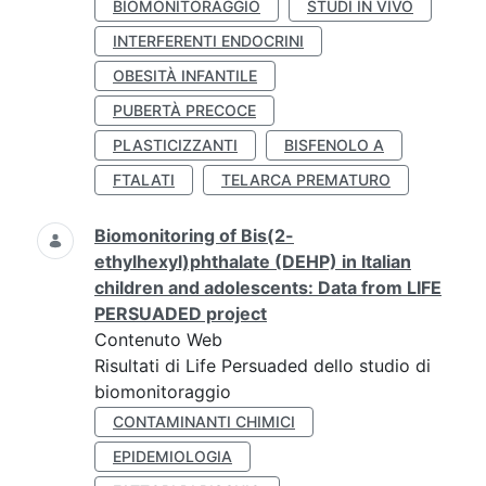
BIOMONITORAGGIO
STUDI IN VIVO
INTERFERENTI ENDOCRINI
OBESITÀ INFANTILE
PUBERTÀ PRECOCE
PLASTICIZZANTI
BISFENOLO A
FTALATI
TELARCA PREMATURO
Biomonitoring of Bis(2-
ethylhexyl)phthalate (DEHP) in Italian
children and adolescents: Data from LIFE
PERSUADED project
Contenuto Web
Risultati di Life Persuaded dello studio di
biomonitoraggio
CONTAMINANTI CHIMICI
EPIDEMIOLOGIA