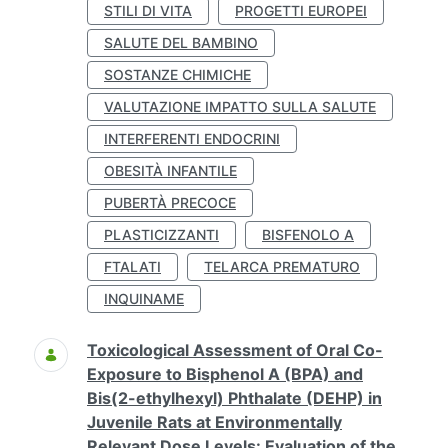
STILI DI VITA
PROGETTI EUROPEI
SALUTE DEL BAMBINO
SOSTANZE CHIMICHE
VALUTAZIONE IMPATTO SULLA SALUTE
INTERFERENTI ENDOCRINI
OBESITÀ INFANTILE
PUBERTÀ PRECOCE
PLASTICIZZANTI
BISFENOLO A
FTALATI
TELARCA PREMATURO
INQUINAME
Toxicological Assessment of Oral Co-
Exposure to Bisphenol A (BPA) and
Bis(2-ethylhexyl) Phthalate (DEHP) in
Juvenile Rats at Environmentally
Relevant Dose Levels: Evaluation of the