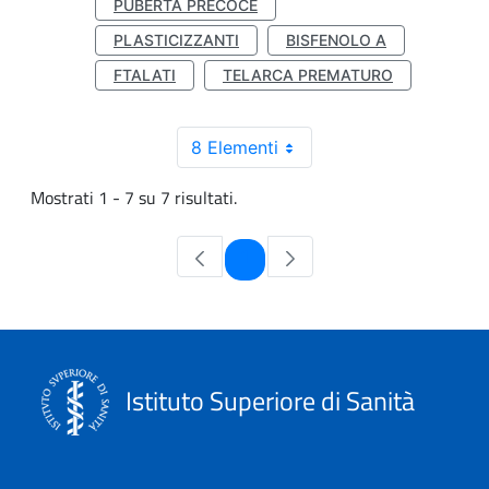
PUBERTÀ PRECOCE
PLASTICIZZANTI
BISFENOLO A
FTALATI
TELARCA PREMATURO
8 Elementi
Mostrati 1 - 7 su 7 risultati.
Pagina
1
Istituto Superiore di Sanità