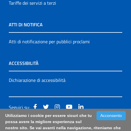
Tariffe dei servizi a terzi
ATTI DI NOTIFICA
Atti di notificazione per pubblici proclami
ACCESSIBILITÀ
Dichiarazione di accessibilità
Seguici su:
Utilizziamo i cookie per essere sicuri che tu
Acconsento
Accessibilità: form di segnalazione di prima istanza per
possa avere la migliore esperienza sul
nostro sito. Se vai avanti nella navigazione, riteniamo che
questa pagina
|
Note Legali
|
Sitemap