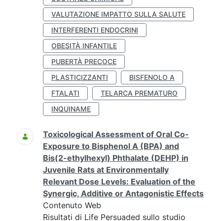
VALUTAZIONE IMPATTO SULLA SALUTE
INTERFERENTI ENDOCRINI
OBESITÀ INFANTILE
PUBERTÀ PRECOCE
PLASTICIZZANTI
BISFENOLO A
FTALATI
TELARCA PREMATURO
INQUINAME
Toxicological Assessment of Oral Co-
Exposure to Bisphenol A (BPA) and
Bis(2-ethylhexyl) Phthalate (DEHP) in
Juvenile Rats at Environmentally
Relevant Dose Levels: Evaluation of the
Synergic, Additive or Antagonistic Effects
Contenuto Web
Risultati di Life Persuaded sullo studio