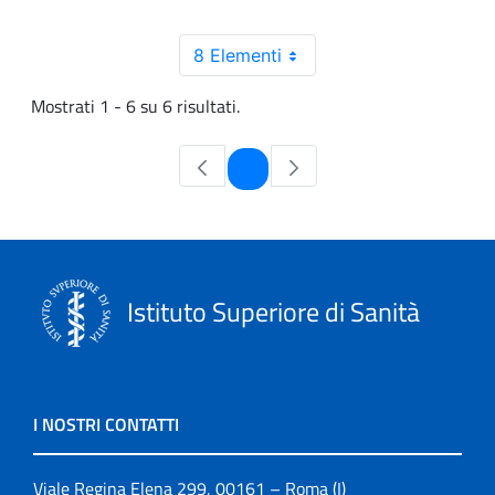
8 Elementi
Mostrati 1 - 6 su 6 risultati.
Pagina
1
Istituto Superiore di Sanità
I NOSTRI CONTATTI
Viale Regina Elena 299, 00161 – Roma (I)