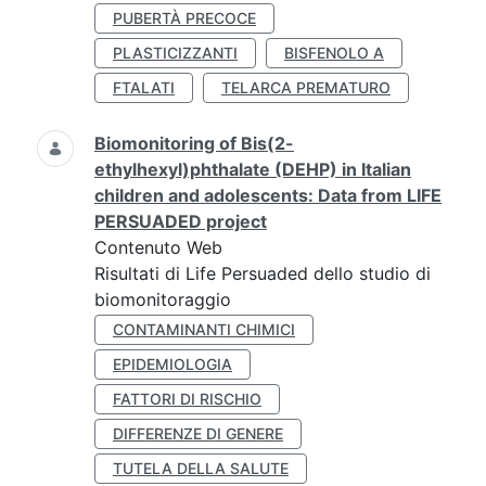
PUBERTÀ PRECOCE
PLASTICIZZANTI
BISFENOLO A
FTALATI
TELARCA PREMATURO
Biomonitoring of Bis(2-
ethylhexyl)phthalate (DEHP) in Italian
children and adolescents: Data from LIFE
PERSUADED project
Contenuto Web
Risultati di Life Persuaded dello studio di
biomonitoraggio
CONTAMINANTI CHIMICI
EPIDEMIOLOGIA
FATTORI DI RISCHIO
DIFFERENZE DI GENERE
TUTELA DELLA SALUTE