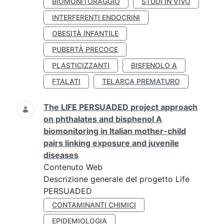
BIOMONITORAGGIO
STUDI IN VIVO
INTERFERENTI ENDOCRINI
OBESITÀ INFANTILE
PUBERTÀ PRECOCE
PLASTICIZZANTI
BISFENOLO A
FTALATI
TELARCA PREMATURO
The LIFE PERSUADED project approach
on phthalates and bisphenol A
biomonitoring in Italian mother-child
pairs linking exposure and juvenile
diseases
Contenuto Web
Descrizione generale del progetto Life
PERSUADED
CONTAMINANTI CHIMICI
EPIDEMIOLOGIA