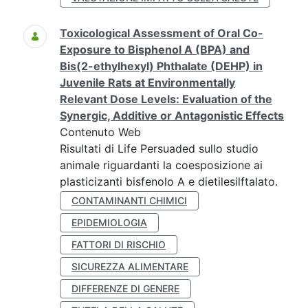
Toxicological Assessment of Oral Co-
Exposure to Bisphenol A (BPA) and
Bis(2-ethylhexyl) Phthalate (DEHP) in
Juvenile Rats at Environmentally
Relevant Dose Levels: Evaluation of the
Synergic, Additive or Antagonistic Effects
Contenuto Web
Risultati di Life Persuaded sullo studio
animale riguardanti la coesposizione ai
plasticizanti bisfenolo A e dietilesilftalato.
CONTAMINANTI CHIMICI
EPIDEMIOLOGIA
FATTORI DI RISCHIO
SICUREZZA ALIMENTARE
DIFFERENZE DI GENERE