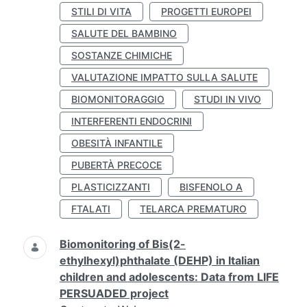
STILI DI VITA
PROGETTI EUROPEI
SALUTE DEL BAMBINO
SOSTANZE CHIMICHE
VALUTAZIONE IMPATTO SULLA SALUTE
BIOMONITORAGGIO
STUDI IN VIVO
INTERFERENTI ENDOCRINI
OBESITÀ INFANTILE
PUBERTÀ PRECOCE
PLASTICIZZANTI
BISFENOLO A
FTALATI
TELARCA PREMATURO
Biomonitoring of Bis(2-
ethylhexyl)phthalate (DEHP) in Italian
children and adolescents: Data from LIFE
PERSUADED project