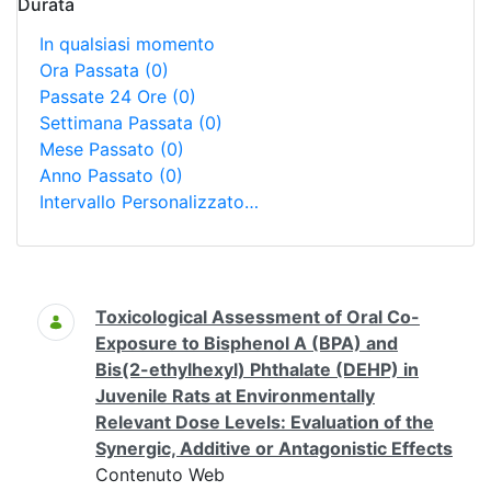
Durata
In qualsiasi momento
Ora Passata
(0)
Passate 24 Ore
(0)
Settimana Passata
(0)
Mese Passato
(0)
Anno Passato
(0)
Intervallo Personalizzato…
Ricerca
Toxicological Assessment of Oral Co-
Exposure to Bisphenol A (BPA) and
Bis(2-ethylhexyl) Phthalate (DEHP) in
Juvenile Rats at Environmentally
Relevant Dose Levels: Evaluation of the
Synergic, Additive or Antagonistic Effects
Contenuto Web