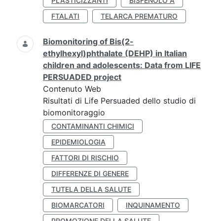
PLASTICIZZANTI
BISFENOLO A
FTALATI
TELARCA PREMATURO
Biomonitoring of Bis(2-
ethylhexyl)phthalate (DEHP) in Italian
children and adolescents: Data from LIFE
PERSUADED project
Contenuto Web
Risultati di Life Persuaded dello studio di
biomonitoraggio
CONTAMINANTI CHIMICI
EPIDEMIOLOGIA
FATTORI DI RISCHIO
DIFFERENZE DI GENERE
TUTELA DELLA SALUTE
BIOMARCATORI
INQUINAMENTO
PROMOZIONE DELLA SALUTE