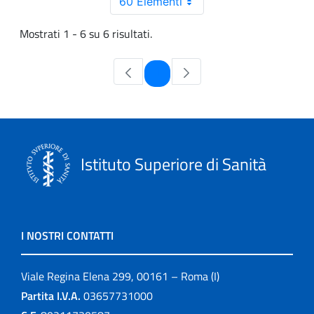
60 Elementi
Mostrati 1 - 6 su 6 risultati.
Pagina
1
Istituto Superiore di Sanità
I NOSTRI CONTATTI
Viale Regina Elena 299, 00161 – Roma (I)
Partita I.V.A.
03657731000