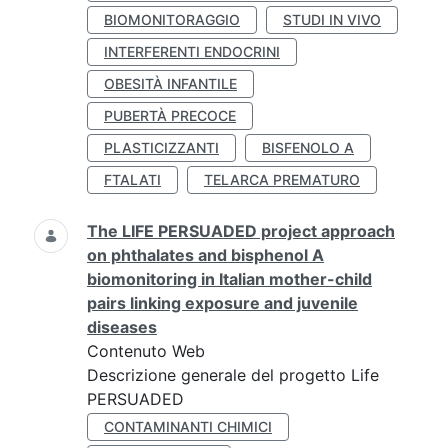
BIOMONITORAGGIO
STUDI IN VIVO
INTERFERENTI ENDOCRINI
OBESITÀ INFANTILE
PUBERTÀ PRECOCE
PLASTICIZZANTI
BISFENOLO A
FTALATI
TELARCA PREMATURO
The LIFE PERSUADED project approach
on phthalates and bisphenol A
biomonitoring in Italian mother-child
pairs linking exposure and juvenile
diseases
Contenuto Web
Descrizione generale del progetto Life
PERSUADED
CONTAMINANTI CHIMICI