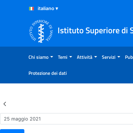
Salta al Contenuto
Salta al Footer
Istituto Superiore di 
Chi siamo
Temi
Attività
Servizi
Pub
Protezione dei dati
Risultati della Ricerca - Ev