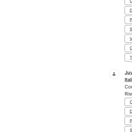
D
S
O
Juv
Ita
Co
Ris
D
S