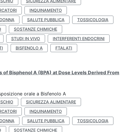
ISCHIO
SICUREZZA ALIMENTARE
RCATORI
INQUINAMENTO
 DONNA
SALUTE PUBBLICA
TOSSICOLOGIA
O
SOSTANZE CHIMICHE
STUDI IN VIVO
INTERFERENTI ENDOCRINI
TI
BISFENOLO A
FTALATI
ts of Bisphenol A (BPA) at Dose Levels Derived From
esposizione orale a Bisfenolo A
ISCHIO
SICUREZZA ALIMENTARE
RCATORI
INQUINAMENTO
 DONNA
SALUTE PUBBLICA
TOSSICOLOGIA
O
SOSTANZE CHIMICHE