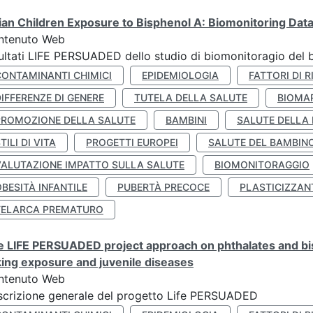
lian Children Exposure to Bisphenol A: Biomonitoring Da
ntenuto Web
ultati LIFE PERSUADED dello studio di biomonitoragio del 
CONTAMINANTI CHIMICI
EPIDEMIOLOGIA
FATTORI DI R
IFFERENZE DI GENERE
TUTELA DELLA SALUTE
BIOMA
PROMOZIONE DELLA SALUTE
BAMBINI
SALUTE DELLA
TILI DI VITA
PROGETTI EUROPEI
SALUTE DEL BAMBIN
VALUTAZIONE IMPATTO SULLA SALUTE
BIOMONITORAGGIO
BESITÀ INFANTILE
PUBERTÀ PRECOCE
PLASTICIZZAN
TELARCA PREMATURO
 LIFE PERSUADED project approach on phthalates and bisp
king exposure and juvenile diseases
ntenuto Web
crizione generale del progetto Life PERSUADED