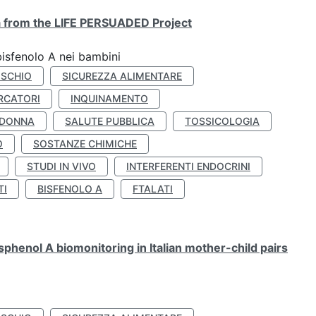
ta from the LIFE PERSUADED Project
bisfenolo A nei bambini
ISCHIO
SICUREZZA ALIMENTARE
RCATORI
INQUINAMENTO
 DONNA
SALUTE PUBBLICA
TOSSICOLOGIA
O
SOSTANZE CHIMICHE
STUDI IN VIVO
INTERFERENTI ENDOCRINI
TI
BISFENOLO A
FTALATI
henol A biomonitoring in Italian mother-child pairs