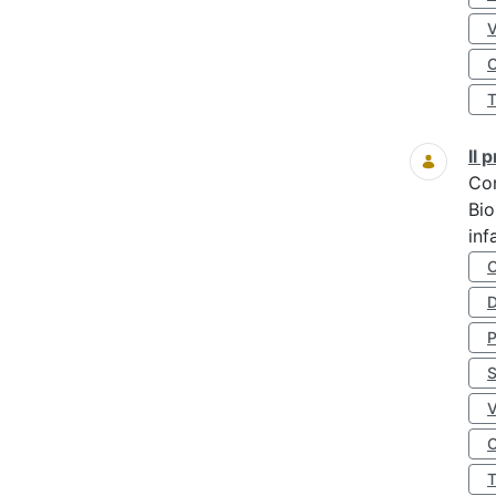
O
Il
Co
Bio
inf
D
S
O