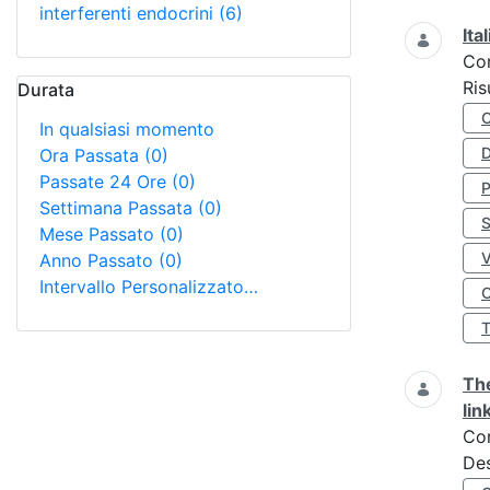
interferenti endocrini
(6)
Ita
Co
Ris
Durata
In qualsiasi momento
D
Ora Passata
(0)
Passate 24 Ore
(0)
Settimana Passata
(0)
S
Mese Passato
(0)
Anno Passato
(0)
Intervallo Personalizzato…
O
The
lin
Co
Des