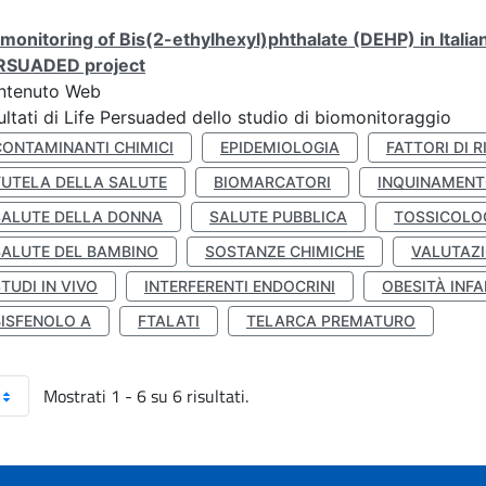
monitoring of Bis(2-ethylhexyl)phthalate (DEHP) in Italia
RSUADED project
ntenuto Web
ultati di Life Persuaded dello studio di biomonitoraggio
CONTAMINANTI CHIMICI
EPIDEMIOLOGIA
FATTORI DI R
TUTELA DELLA SALUTE
BIOMARCATORI
INQUINAMEN
SALUTE DELLA DONNA
SALUTE PUBBLICA
TOSSICOLO
SALUTE DEL BAMBINO
SOSTANZE CHIMICHE
VALUTAZI
TUDI IN VIVO
INTERFERENTI ENDOCRINI
OBESITÀ INFA
BISFENOLO A
FTALATI
TELARCA PREMATURO
Mostrati 1 - 6 su 6 risultati.