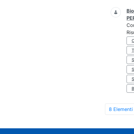
Bio
PE
Co
Ris
S
8 Elementi