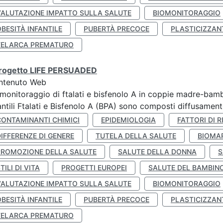
VALUTAZIONE IMPATTO SULLA SALUTE
BIOMONITORAGGIO
BESITÀ INFANTILE
PUBERTÀ PRECOCE
PLASTICIZZAN
TELARCA PREMATURO
 progetto LIFE PERSUADED
ntenuto Web
monitoraggio di ftalati e bisfenolo A in coppie madre-bamb
antili Ftalati e Bisfenolo A (BPA) sono composti diffusamente 
CONTAMINANTI CHIMICI
EPIDEMIOLOGIA
FATTORI DI R
IFFERENZE DI GENERE
TUTELA DELLA SALUTE
BIOMA
PROMOZIONE DELLA SALUTE
SALUTE DELLA DONNA
S
TILI DI VITA
PROGETTI EUROPEI
SALUTE DEL BAMBIN
VALUTAZIONE IMPATTO SULLA SALUTE
BIOMONITORAGGIO
BESITÀ INFANTILE
PUBERTÀ PRECOCE
PLASTICIZZAN
TELARCA PREMATURO