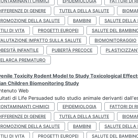
CONTAMINANTI CHIMICI
EPIDEMIOLOGIA
FATTORI DI R
IFFERENZE DI GENERE
TUTELA DELLA SALUTE
BIOMA
PROMOZIONE DELLA SALUTE
BAMBINI
SALUTE DELLA
TILI DI VITA
PROGETTI EUROPEI
SALUTE DEL BAMBIN
VALUTAZIONE IMPATTO SULLA SALUTE
BIOMONITORAGGIO
BESITÀ INFANTILE
PUBERTÀ PRECOCE
PLASTICIZZAN
TELARCA PREMATURO
enile Toxicity Rodent Model to Study Toxicological Effec
lian Children Biomonitoring Study
ntenuto Web
ultati di Life Persuaded sullo studio animale derivanti dall'
CONTAMINANTI CHIMICI
EPIDEMIOLOGIA
FATTORI DI R
IFFERENZE DI GENERE
TUTELA DELLA SALUTE
BIOMA
PROMOZIONE DELLA SALUTE
BAMBINI
SALUTE DELLA
TILI DI VITA
PROGETTI EUROPEI
SALUTE DEL BAMBIN