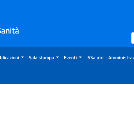
Sanità
blicazioni
Sala stampa
Eventi
ISSalute
Amministraz
enti