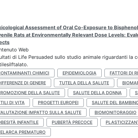
icological Assessment of Oral Co-Exposure to Bisphenol 
enile Rats at Environmentally Relevant Dose Levels: Evalu
ects
ntenuto Web
ultati di Life Persuaded sullo studio animale riguardanti la 
tilesilftalato.
CONTAMINANTI CHIMICI
EPIDEMIOLOGIA
FATTORI DI R
IFFERENZE DI GENERE
TUTELA DELLA SALUTE
BIOMA
PROMOZIONE DELLA SALUTE
SALUTE DELLA DONNA
S
TILI DI VITA
PROGETTI EUROPEI
SALUTE DEL BAMBIN
VALUTAZIONE IMPATTO SULLA SALUTE
BIOMONITORAGGIO
BESITÀ INFANTILE
PUBERTÀ PRECOCE
PLASTICIZZAN
TELARCA PREMATURO