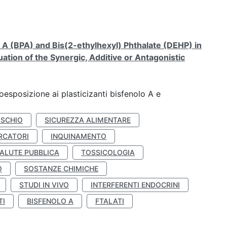
A (BPA) and Bis(2-ethylhexyl) Phthalate (DEHP) in
ation of the Synergic, Additive or Antagonistic
coesposizione ai plasticizanti bisfenolo A e
ISCHIO
SICUREZZA ALIMENTARE
RCATORI
INQUINAMENTO
ALUTE PUBBLICA
TOSSICOLOGIA
O
SOSTANZE CHIMICHE
STUDI IN VIVO
INTERFERENTI ENDOCRINI
TI
BISFENOLO A
FTALATI