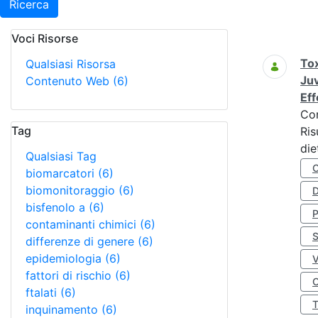
Ricerca
Voci Risorse
Ricerca
Tox
Qualsiasi Risorsa
Juv
Contenuto Web
(6)
Eff
Co
Tag
Ris
die
Qualsiasi Tag
biomarcatori
(6)
biomonitoraggio
(6)
D
bisfenolo a
(6)
contaminanti chimici
(6)
S
differenze di genere
(6)
epidemiologia
(6)
fattori di rischio
(6)
O
ftalati
(6)
inquinamento
(6)