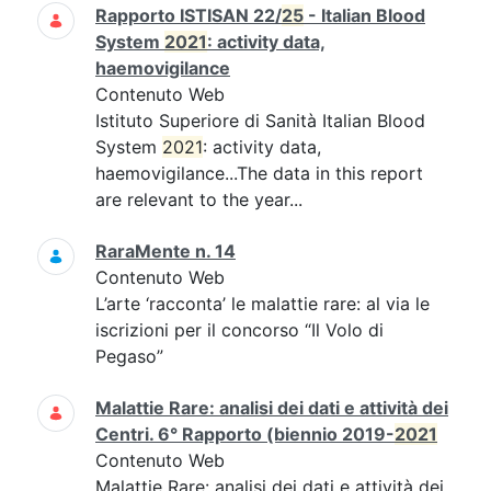
Rapporto ISTISAN 22/
25
- Italian Blood
System
2021
: activity data,
haemovigilance
Contenuto Web
Istituto Superiore di Sanità Italian Blood
System
2021
: activity data,
haemovigilance...The data in this report
are relevant to the year...
RaraMente n. 14
Contenuto Web
L’arte ‘racconta’ le malattie rare: al via le
iscrizioni per il concorso “Il Volo di
Pegaso”
Malattie Rare: analisi dei dati e attività dei
Centri. 6° Rapporto (biennio 2019-
2021
Contenuto Web
Malattie Rare: analisi dei dati e attività dei