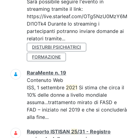
Sarà possibile seguire l'evento in
streaming tramite il link:
https://live.starleaf.com/OTg5NzU0MzY6M
DI1OTk4 Durante lo streaming i
partecipanti potranno inviare domande ai
relatori tramite...
DISTURBI PSICHIATRICI
FORMAZIONE
RaraMente n. 19
Contenuto Web
ISS, 1 settembre
2021
Si stima che circa il
10% delle donne a livello mondiale
assuma...trattamento mirato di FASD e
FAD – iniziato nel 2019 e che si concluderà
alla fine...
Rapporto ISTISAN
25
/31 - Registro