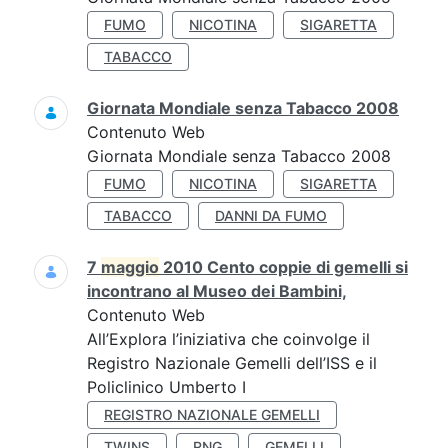
FUMO
NICOTINA
SIGARETTA
TABACCO
Giornata Mondiale senza Tabacco 2008
Contenuto Web
Giornata Mondiale senza Tabacco 2008
FUMO
NICOTINA
SIGARETTA
TABACCO
DANNI DA FUMO
7
maggio
2010 Cento coppie di gemelli si
incontrano al Museo dei Bambini,
Contenuto Web
All’Explora l’iniziativa che coinvolge il
Registro Nazionale Gemelli dell’ISS e il
Policlinico Umberto I
REGISTRO NAZIONALE GEMELLI
TWINS
RNG
GEMELLI