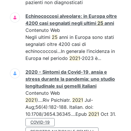
pazienti non diagnosticati
Echinococcosi alveolare: in Europa oltre
4200 casi segnalati negli ultimi
25
anni
Contenuto Web
Negli ultimi
25
anni in Europa sono stati
segnalati oltre 4200 casi di
echinococcosi...In generale l’incidenza in
Europa nel periodo
2021
-2023 è...
2020 - Sintomi da Covid-19, ansia e
stress durante la pandemia: uno studio
longitudinale sui gemelli italiani
Contenuto Web
2021
)....Riv Psichiatr.
2021
Jul-
Aug;56(4):182-188. Italian. doi:
10.1708/3654.36345....Epub
2021
Oct 31.
COVID-19