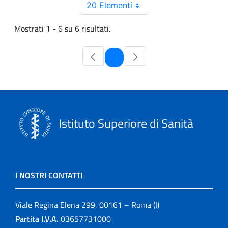
20 Elementi
Mostrati 1 - 6 su 6 risultati.
Pagina
1
Istituto Superiore di Sanità
I NOSTRI CONTATTI
Viale Regina Elena 299, 00161 – Roma (I)
Partita I.V.A.
03657731000