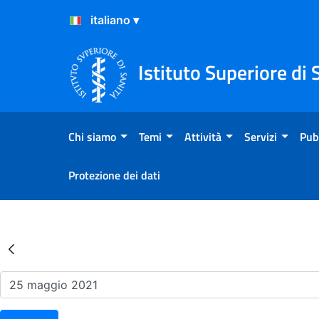
Salta al Contenuto
Salta al Footer
Istituto Superiore di 
Chi siamo
Temi
Attività
Servizi
Pub
Protezione dei dati
Risultati della Ricerca - Ev