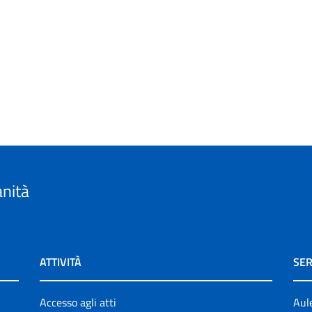
anità
ATTIVITÀ
SER
Accesso agli atti
Aul