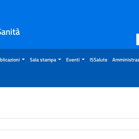
Sanità
blicazioni
Sala stampa
Eventi
ISSalute
Amministraz
enti