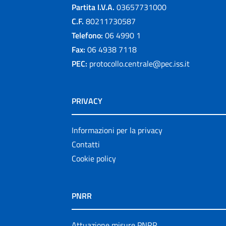
Partita I.V.A.
03657731000
C.F.
80211730587
Telefono:
06 4990 1
Fax:
06 4938 7118
PEC:
protocollo.centrale@pec.iss.it
PRIVACY
Informazioni per la privacy
Contatti
Cookie policy
PNRR
Attuazione misure PNRR