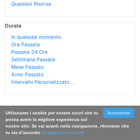
Qualsiasi Risorsa
Durata
In qualsiasi momento
Ora Passata
Passate 24 Ore
Settimana Passata
Mese Passato
Anno Passato
Intervallo Personalizzato…
Ricerca
Utilizziamo i cookie per essere sicuri che tu
Acconsento
Il progetto LIFE PERSUADED:
possa avere la migliore esperienza sul
BIOMONITORAGGIO DI FTALATI E
nostro sito. Se vai avanti nella navigazione, riteniamo che
BISFENOLO A IN COPPIE MADRE-
tu sia d’accordo
Maggiori Informazioni
BAMBINO ITALIANE: ASSOCIAZIONE TRA