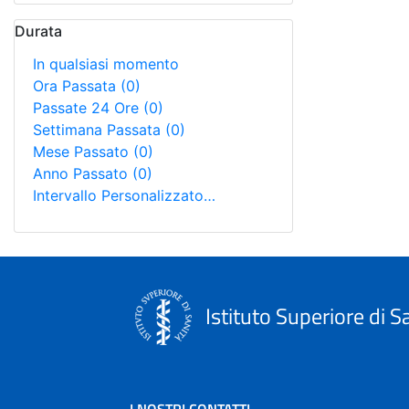
Durata
In qualsiasi momento
Ora Passata
(0)
Passate 24 Ore
(0)
Settimana Passata
(0)
Mese Passato
(0)
Anno Passato
(0)
Intervallo Personalizzato…
Istituto Superiore di S