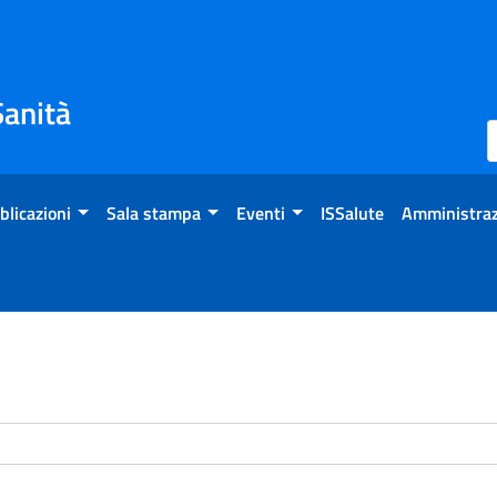
Sanità
blicazioni
Sala stampa
Eventi
ISSalute
Amministraz
enti