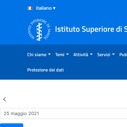
Salta al Contenuto
Salta al Footer
Istituto Superiore di 
Chi siamo
Temi
Attività
Servizi
Pub
Protezione dei dati
Risultati della Ricerca - Ev