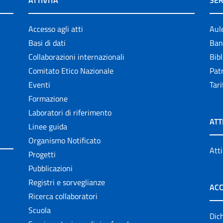
ATTIVITÀ
SER
Accesso agli atti
Aul
Basi di dati
Ban
Collaborazioni internazionali
Bibl
Comitato Etico Nazionale
Patr
Eventi
Tari
Formazione
Laboratori di riferimento
ATT
Linee guida
Organismo Notificato
Atti
Progetti
Pubblicazioni
Registri e sorveglianze
ACC
Ricerca collaboratori
Scuola
Dich