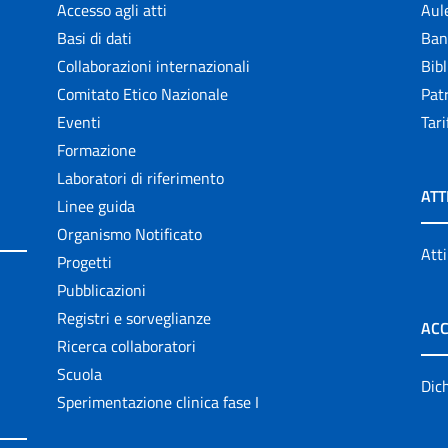
Accesso agli atti
Aul
Basi di dati
Ban
Collaborazioni internazionali
Bibl
Comitato Etico Nazionale
Patr
Eventi
Tari
Formazione
Laboratori di riferimento
ATT
Linee guida
Organismo Notificato
Atti
Progetti
Pubblicazioni
Registri e sorveglianze
ACC
Ricerca collaboratori
Scuola
Dich
Sperimentazione clinica fase I