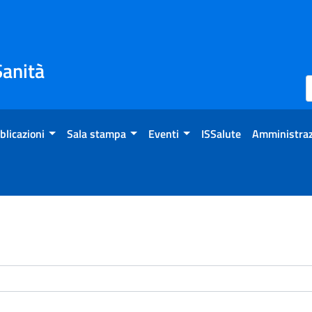
Sanità
blicazioni
Sala stampa
Eventi
ISSalute
Amministraz
enti