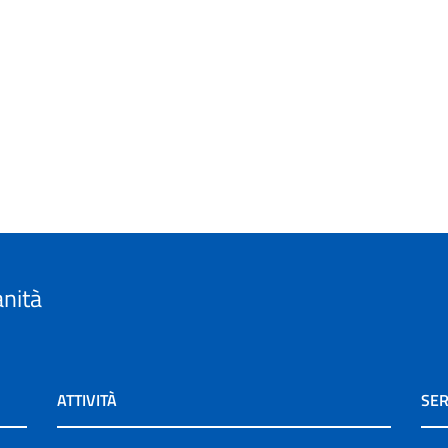
anità
ATTIVITÀ
SER