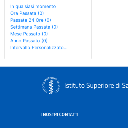
In qualsiasi momento
Ora Passata
(0)
Passate 24 Ore
(0)
Settimana Passata
(0)
Mese Passato
(0)
Anno Passato
(0)
Intervallo Personalizzato…
Istituto Superiore di S
I NOSTRI CONTATTI