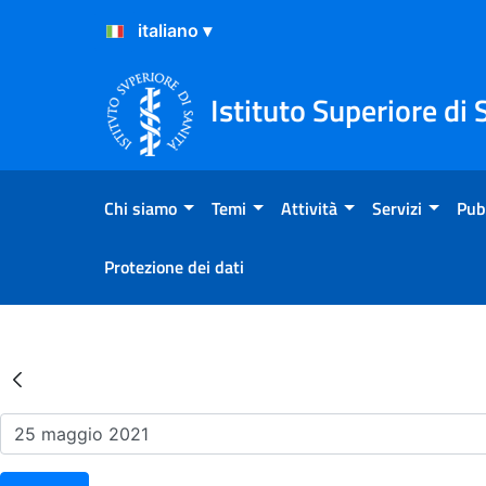
Salta al Contenuto
Salta al Footer
Istituto Superiore di 
Chi siamo
Temi
Attività
Servizi
Pub
Protezione dei dati
Risultati della Ricerca - Ev