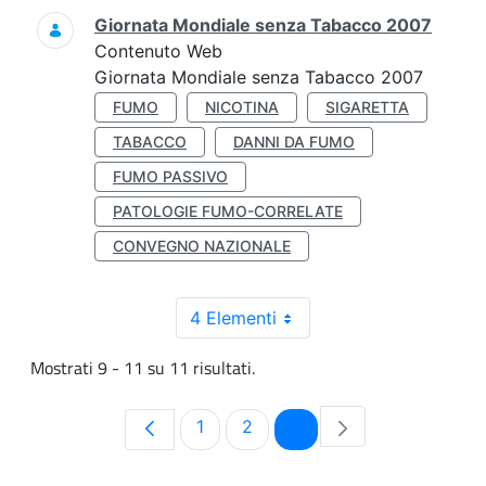
Giornata Mondiale senza Tabacco 2007
Contenuto Web
Giornata Mondiale senza Tabacco 2007
FUMO
NICOTINA
SIGARETTA
TABACCO
DANNI DA FUMO
FUMO PASSIVO
PATOLOGIE FUMO-CORRELATE
CONVEGNO NAZIONALE
4 Elementi
Mostrati 9 - 11 su 11 risultati.
Pagina
Pagina
Pagina
1
2
3