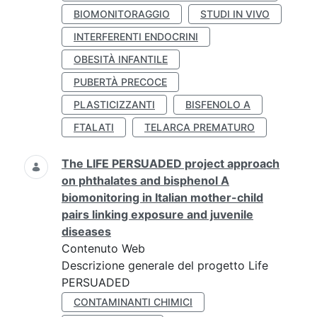
BIOMONITORAGGIO
STUDI IN VIVO
INTERFERENTI ENDOCRINI
OBESITÀ INFANTILE
PUBERTÀ PRECOCE
PLASTICIZZANTI
BISFENOLO A
FTALATI
TELARCA PREMATURO
The LIFE PERSUADED project approach
on phthalates and bisphenol A
biomonitoring in Italian mother-child
pairs linking exposure and juvenile
diseases
Contenuto Web
Descrizione generale del progetto Life
PERSUADED
CONTAMINANTI CHIMICI