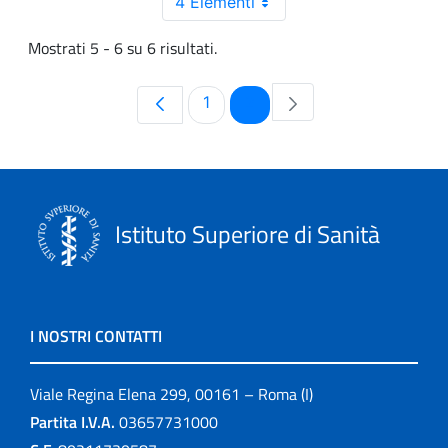
4 Elementi
Mostrati 5 - 6 su 6 risultati.
Pagina
Pagina
1
2
Istituto Superiore di Sanità
I NOSTRI CONTATTI
Viale Regina Elena 299, 00161 – Roma (I)
Partita I.V.A.
03657731000