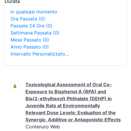
Durata
In qualsiasi momento
Ora Passata
(0)
Passate 24 Ore
(0)
Settimana Passata
(0)
Mese Passato
(0)
Anno Passato
(0)
Intervallo Personalizzato…
Ricerca
Toxicological Assessment of Oral Co-
Exposure to Bisphenol A (BPA) and
Bis(2-ethylhexyl) Phthalate (DEHP) in
Juvenile Rats at Environmentally
Relevant Dose Levels: Evaluation of the
Synergic, Additive or Antagonistic Effects
Contenuto Web