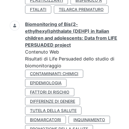
PLASTICIZZANTI
BISFENOLO A
FTALATI
TELARCA PREMATURO
Biomonitoring of Bis(2-
ethylhexyl)phthalate (DEHP) in Italian
children and adolescents: Data from LIFE
PERSUADED project
Contenuto Web
Risultati di Life Persuaded dello studio di
biomonitoraggio
CONTAMINANTI CHIMICI
EPIDEMIOLOGIA
FATTORI DI RISCHIO
DIFFERENZE DI GENERE
TUTELA DELLA SALUTE
BIOMARCATORI
INQUINAMENTO
PROMOZIONE DELLA SALUTE