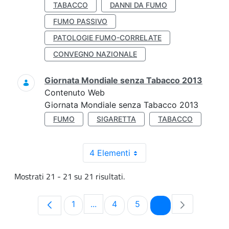
TABACCO
DANNI DA FUMO
FUMO PASSIVO
PATOLOGIE FUMO-CORRELATE
CONVEGNO NAZIONALE
Giornata Mondiale senza Tabacco 2013
Contenuto Web
Giornata Mondiale senza Tabacco 2013
FUMO
SIGARETTA
TABACCO
4 Elementi
Mostrati 21 - 21 su 21 risultati.
Pagina
Pagina
Pagina
Pagina
1
...
4
5
6
Pagine intermedie Use TAB to navi