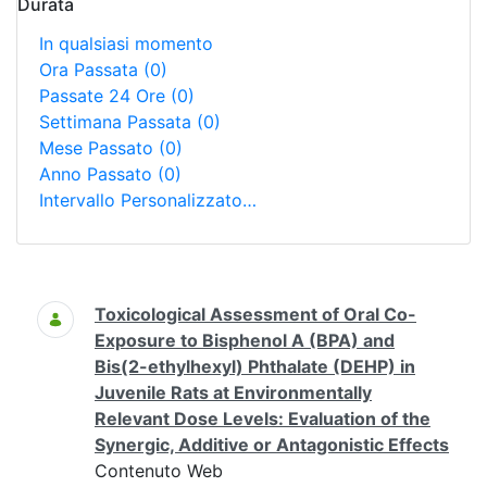
Durata
In qualsiasi momento
Ora Passata
(0)
Passate 24 Ore
(0)
Settimana Passata
(0)
Mese Passato
(0)
Anno Passato
(0)
Intervallo Personalizzato…
Ricerca
Toxicological Assessment of Oral Co-
Exposure to Bisphenol A (BPA) and
Bis(2-ethylhexyl) Phthalate (DEHP) in
Juvenile Rats at Environmentally
Relevant Dose Levels: Evaluation of the
Synergic, Additive or Antagonistic Effects
Contenuto Web