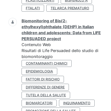
PLASTICIZZANTI
BISFENOLO A
FTALATI
TELARCA PREMATURO
Biomonitoring of Bis(2-
ethylhexyl)phthalate (DEHP) in Italian
children and adolescents: Data from LIFE
PERSUADED project
Contenuto Web
Risultati di Life Persuaded dello studio di
biomonitoraggio
CONTAMINANTI CHIMICI
EPIDEMIOLOGIA
FATTORI DI RISCHIO
DIFFERENZE DI GENERE
TUTELA DELLA SALUTE
BIOMARCATORI
INQUINAMENTO
PROMOZIONE DELLA SALUTE