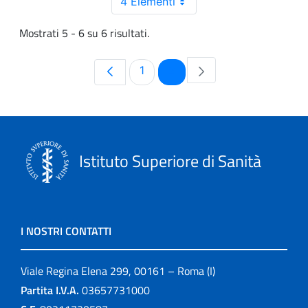
4 Elementi
Mostrati 5 - 6 su 6 risultati.
Pagina
Pagina
1
2
Istituto Superiore di Sanità
I NOSTRI CONTATTI
Viale Regina Elena 299, 00161 – Roma (I)
Partita I.V.A.
03657731000