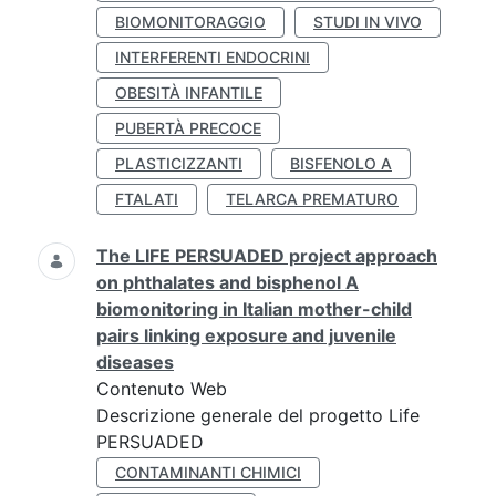
BIOMONITORAGGIO
STUDI IN VIVO
INTERFERENTI ENDOCRINI
OBESITÀ INFANTILE
PUBERTÀ PRECOCE
PLASTICIZZANTI
BISFENOLO A
FTALATI
TELARCA PREMATURO
The LIFE PERSUADED project approach
on phthalates and bisphenol A
biomonitoring in Italian mother-child
pairs linking exposure and juvenile
diseases
Contenuto Web
Descrizione generale del progetto Life
PERSUADED
CONTAMINANTI CHIMICI