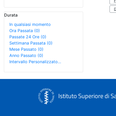
D
Durata
In qualsiasi momento
Ora Passata
(0)
Passate 24 Ore
(0)
Settimana Passata
(0)
Mese Passato
(0)
Anno Passato
(0)
Intervallo Personalizzato…
Istituto Superiore di S