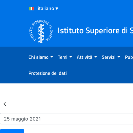
Salta al Contenuto
Salta al Footer
Istituto Superiore di 
Chi siamo
Temi
Attività
Servizi
Pub
Protezione dei dati
Risultati della Ricerca - Ev