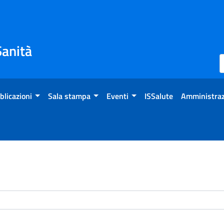
Sanità
blicazioni
Sala stampa
Eventi
ISSalute
Amministraz
enti