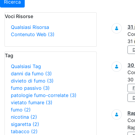
Ricerca
Voci Risorse
Ricerca
31
Qualsiasi Risorsa
Co
Contenuto Web
(3)
31
Tag
3
Qualsiasi Tag
Co
danni da fumo
(3)
30
divieto di fumo
(3)
fumo passivo
(3)
patologie fumo-correlate
(3)
D
vietato fumare
(3)
fumo
(2)
Ra
nicotina
(2)
Co
sigaretta
(2)
Ra
tabacco
(2)