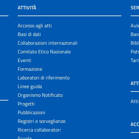
ATTIVITÀ
SER
Accesso agli atti
Aul
Basi di dati
Ban
Collaborazioni internazionali
Bibl
Comitato Etico Nazionale
Patr
Eventi
Tari
Formazione
Laboratori di riferimento
ATT
Linee guida
Organismo Notificato
Atti
Progetti
Pubblicazioni
Registri e sorveglianze
ACC
Ricerca collaboratori
Scuola