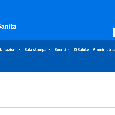
Sanità
blicazioni
Sala stampa
Eventi
ISSalute
Amministraz
enti