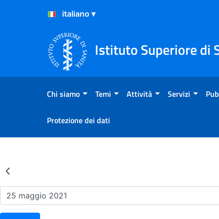
Salta al Contenuto
Salta al Footer
Istituto Superiore di 
Chi siamo
Temi
Attività
Servizi
Pub
Protezione dei dati
Risultati della Ricerca - Ev