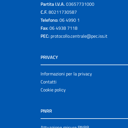
Partita I.V.A.
03657731000
C.F.
80211730587
Telefono:
06 4990 1
Fax:
06 4938 7118
PEC:
protocollo.centrale@pec.iss.it
PRIVACY
Informazioni per la privacy
Contatti
Cookie policy
PNRR
Attuazione misure PNRR