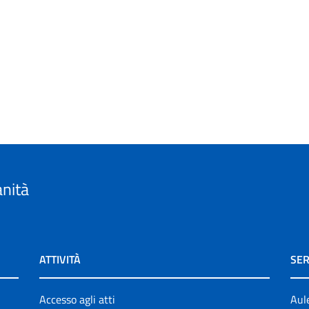
anità
ATTIVITÀ
SER
Accesso agli atti
Aul