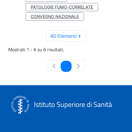
PATOLOGIE FUMO-CORRELATE
CONVEGNO NAZIONALE
40 Elementi
Mostrati 1 - 6 su 6 risultati.
Pagina
1
Istituto Superiore di Sanità