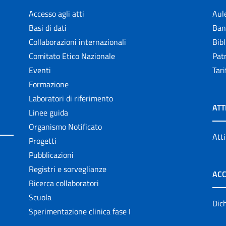
Accesso agli atti
Aul
Basi di dati
Ban
Collaborazioni internazionali
Bibl
Comitato Etico Nazionale
Patr
Eventi
Tari
Formazione
Laboratori di riferimento
ATT
Linee guida
Organismo Notificato
Atti
Progetti
Pubblicazioni
Registri e sorveglianze
ACC
Ricerca collaboratori
Scuola
Dich
Sperimentazione clinica fase I