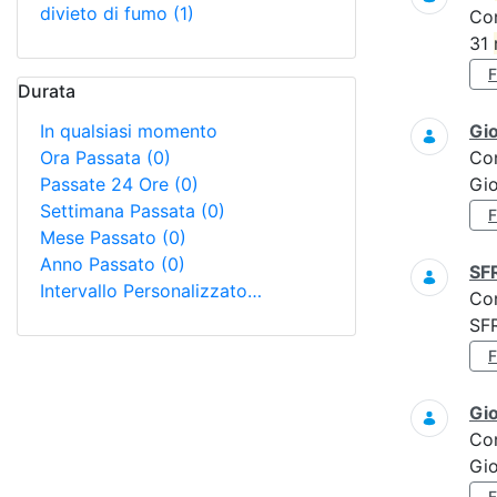
divieto di fumo
(1)
Co
31
Durata
In qualsiasi momento
Gi
Ora Passata
(0)
Co
Passate 24 Ore
(0)
Gi
Settimana Passata
(0)
Mese Passato
(0)
Anno Passato
(0)
SF
Intervallo Personalizzato…
Co
SF
Gi
Co
Gi