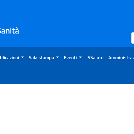
Sanità
blicazioni
Sala stampa
Eventi
ISSalute
Amministraz
enti