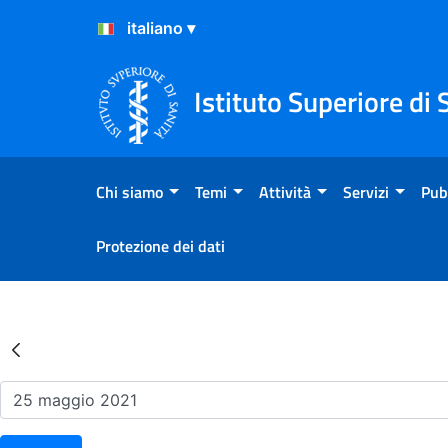
Salta al Contenuto
Salta al Footer
Istituto Superiore di 
Chi siamo
Temi
Attività
Servizi
Pub
Protezione dei dati
Risultati della Ricerca - Ev