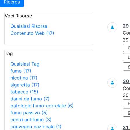
Ricerca
Voci Risorse
Ricerca
29
Qualsiasi Risorsa
Co
Contenuto Web
(17)
29
Tag
Qualsiasi Tag
fumo
(17)
nicotina
(17)
3
sigaretta
(17)
Co
tabacco
(15)
30
danni da fumo
(7)
patologie fumo-correlate
(6)
fumo passivo
(5)
D
centri antifumo
(3)
convegno nazionale
(1)
31