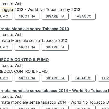
ntenuto Web
maggio
2013 - World No Tobacco day 2013
FUMO
NICOTINA
SIGARETTA
TABACCO
ornata Mondiale senza Tabacco 2010
ntenuto Web
ornata Mondiale senza Tabacco 2010
FUMO
NICOTINA
SIGARETTA
RECCIA CONTRO IL FUMO
ntenuto Web
RECCIA CONTRO IL FUMO
FUMO
NICOTINA
SIGARETTA
TABACCO
FUM
ornata mondiale senza tabacco 2014 - World No Tobacco
ntenuto Web
ornata mondiale senza tabacco 2014 - World No Tobacco 
FUMO
NICOTINA
SIGARETTA
TABACCO
PAT