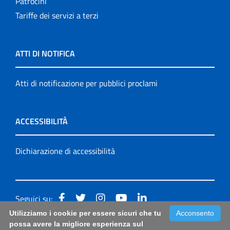
Patrocini
Tariffe dei servizi a terzi
ATTI DI NOTIFICA
Atti di notificazione per pubblici proclami
ACCESSIBILITÀ
Dichiarazione di accessibilità
Seguici su:
Utilizziamo i cookie per essere sicuri che tu
Acconsento
Accessibilità: form di segnalazione di prima istanza per
possa avere la migliore esperienza sul