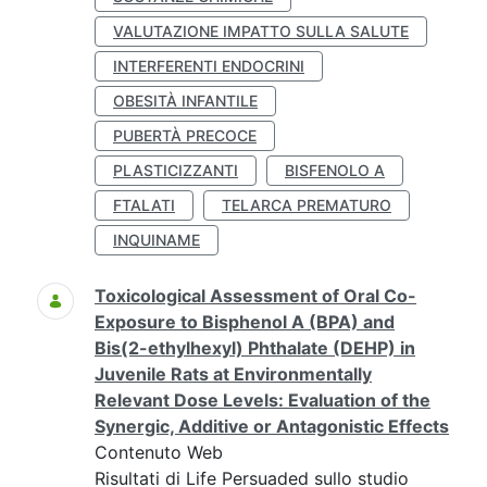
VALUTAZIONE IMPATTO SULLA SALUTE
INTERFERENTI ENDOCRINI
OBESITÀ INFANTILE
PUBERTÀ PRECOCE
PLASTICIZZANTI
BISFENOLO A
FTALATI
TELARCA PREMATURO
INQUINAME
Toxicological Assessment of Oral Co-
Exposure to Bisphenol A (BPA) and
Bis(2-ethylhexyl) Phthalate (DEHP) in
Juvenile Rats at Environmentally
Relevant Dose Levels: Evaluation of the
Synergic, Additive or Antagonistic Effects
Contenuto Web
Risultati di Life Persuaded sullo studio