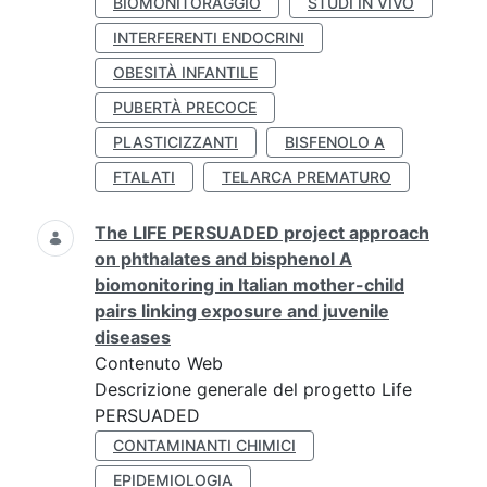
BIOMONITORAGGIO
STUDI IN VIVO
INTERFERENTI ENDOCRINI
OBESITÀ INFANTILE
PUBERTÀ PRECOCE
PLASTICIZZANTI
BISFENOLO A
FTALATI
TELARCA PREMATURO
The LIFE PERSUADED project approach
on phthalates and bisphenol A
biomonitoring in Italian mother-child
pairs linking exposure and juvenile
diseases
Contenuto Web
Descrizione generale del progetto Life
PERSUADED
CONTAMINANTI CHIMICI
EPIDEMIOLOGIA