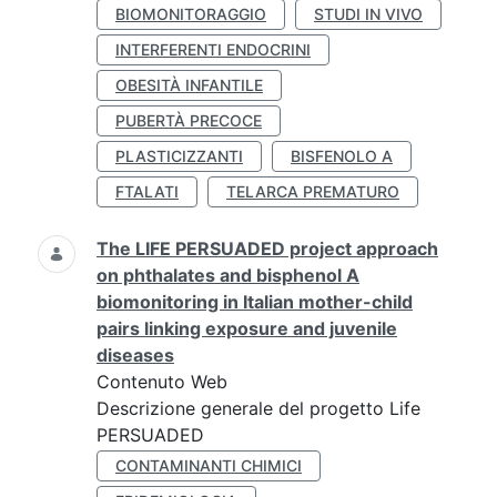
BIOMONITORAGGIO
STUDI IN VIVO
INTERFERENTI ENDOCRINI
OBESITÀ INFANTILE
PUBERTÀ PRECOCE
PLASTICIZZANTI
BISFENOLO A
FTALATI
TELARCA PREMATURO
The LIFE PERSUADED project approach
on phthalates and bisphenol A
biomonitoring in Italian mother-child
pairs linking exposure and juvenile
diseases
Contenuto Web
Descrizione generale del progetto Life
PERSUADED
CONTAMINANTI CHIMICI