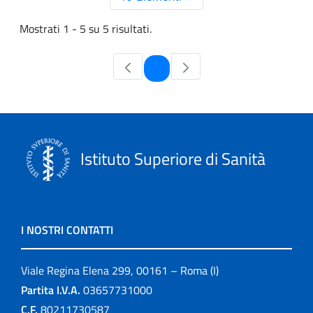
Mostrati 1 - 5 su 5 risultati.
Pagina
1
Istituto Superiore di Sanità
I NOSTRI CONTATTI
Viale Regina Elena 299, 00161 – Roma (I)
Partita I.V.A.
03657731000
C.F.
80211730587